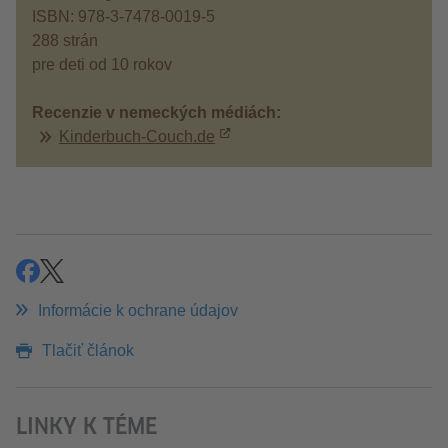
ISBN: 978-3-7478-0019-5
288 strán
pre deti od 10 rokov
Recenzie v nemeckých médiách:
Kinderbuch-Couch.de
zdieľať
zdieľať
Informácie k ochrane údajov
Tlačiť článok
LINKY K TÉME