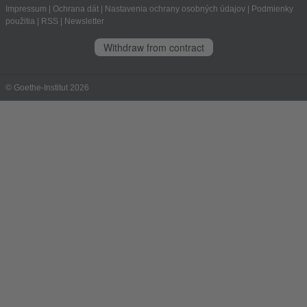
Impressum
|
Ochrana dát
|
Nastavenia ochrany osobných údajov
|
Podmienky
použitia
|
RSS
|
Newsletter
Withdraw from contract
© Goethe-Institut 2026