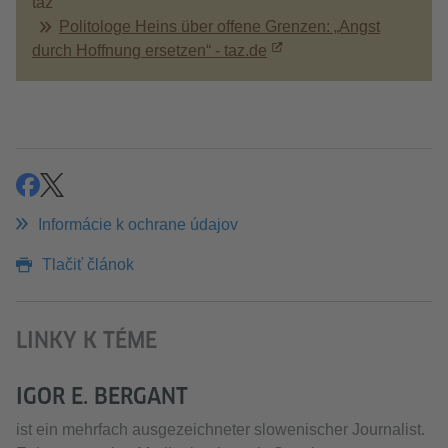
taz
Politologe Heins über offene Grenzen: „Angst
durch Hoffnung ersetzen“ - taz.de
zdieľať
zdieľať
Informácie k ochrane údajov
Tlačiť článok
LINKY K TÉME
IGOR E. BERGANT
ist ein mehrfach ausgezeichneter slowenischer Journalist.