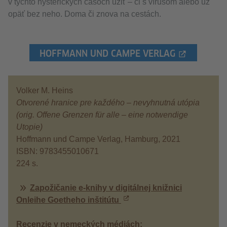
v týchto hysterických časoch užiť – či s vírusom alebo už
opäť bez neho. Doma či znova na cestách.
HOFFMANN UND CAMPE VERLAG
Volker M. Heins
Otvorené hranice pre každého – nevyhnutná utópia
(orig. Offene Grenzen für alle – eine notwendige
Utopie)
Hoffmann und Campe Verlag, Hamburg, 2021
ISBN: 9783455010671
224 s.
Zapožičanie e-knihy v digitálnej knižnici
Onleihe Goetheho inštitútu
Recenzie v nemeckých médiách: