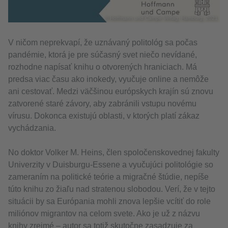
© Hoffmann und Campe Verlag, Hamburg, 2021
V ničom neprekvapí, že uznávaný politológ sa počas
pandémie, ktorá je pre súčasný svet niečo nevídané,
rozhodne napísať knihu o otvorených hraniciach. Má
predsa viac času ako inokedy, vyučuje online a nemôže
ani cestovať. Medzi väčšinou európskych krajín sú znovu
zatvorené staré závory, aby zabránili vstupu novému
vírusu. Dokonca existujú oblasti, v ktorých platí zákaz
vychádzania.
No doktor Volker M. Heins, člen spoločenskovednej fakulty
Univerzity v Duisburgu-Essene a vyučujúci politológie so
zameraním na politické teórie a migračné štúdie, nepíše
túto knihu zo žiaľu nad stratenou slobodou. Verí, že v tejto
situácii by sa Európania mohli znova lepšie vcítiť do role
miliónov migrantov na celom svete. Ako je už z názvu
knihy zrejmé – autor sa totiž skutočne zasadzuje za