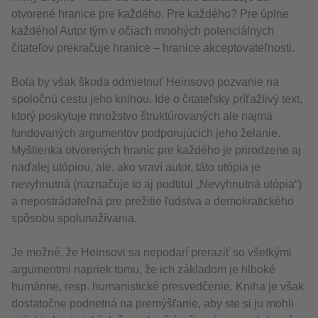
otvorené hranice pre každého. Pre každého? Pre úplne
každého! Autor tým v očiach mnohých potenciálnych
čitateľov prekračuje hranice – hranice akceptovateľnosti.
Bola by však škoda odmietnuť Heinsovo pozvanie na
spoločnú cestu jeho knihou. Ide o čitateľsky príťažlivý text,
ktorý poskytuje množstvo štruktúrovaných ale najmä
fundovaných argumentov podporujúcich jeho želanie.
Myšlienka otvorených hraníc pre každého je prirodzene aj
naďalej utópiou, ale, ako vraví autor, táto utópia je
nevyhnutná (naznačuje to aj podtitul „Nevyhnutná utópia“)
a nepostrádateľná pre prežitie ľudstva a demokratického
spôsobu spolunažívania.
Je možné, že Heinsovi sa nepodarí preraziť so všetkými
argumentmi napriek tomu, že ich základom je hlboké
humánne, resp. humanistické presvedčenie. Kniha je však
dostatočne podnetná na premýšľanie, aby ste si ju mohli