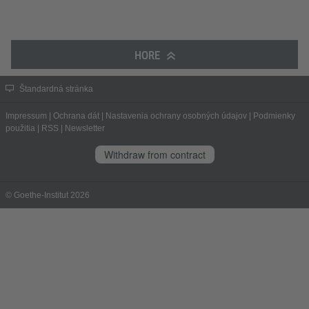
HORE
Štandardná stránka
Impressum
|
Ochrana dát
|
Nastavenia ochrany osobných údajov
|
Podmienky
použitia
|
RSS
|
Newsletter
Withdraw from contract
© Goethe-Institut 2026