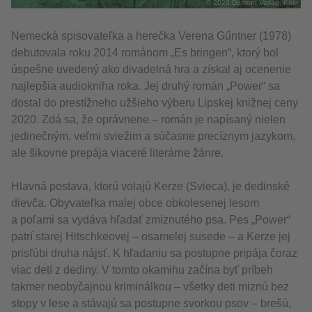
© 2020 Dumont Verlag, Köln
Nemecká spisovateľka a herečka Verena Gűntner (1978)
debutovala roku 2014 románom „Es bringen“, ktorý bol
úspešne uvedený ako divadelná hra a získal aj ocenenie
najlepšia audiokniha roka. Jej druhý román „Power“ sa
dostal do prestížneho užšieho výberu Lipskej knižnej ceny
2020. Zdá sa, že oprávnene – román je napísaný nielen
jedinečným, veľmi sviežim a súčasne precíznym jazykom,
ale šikovne prepája viaceré literárne žánre.
Hlavná postava, ktorú volajú Kerze (Svieca), je dedinské
dievča. Obyvateľka malej obce obkolesenej lesom
a poľami sa vydáva hľadať zmiznutého psa. Pes „Power“
patrí starej Hitschkeovej – osamelej susede – a Kerze jej
prisľúbi druha nájsť. K hľadaniu sa postupne pripája čoraz
viac detí z dediny. V tomto okamihu začína byť príbeh
takmer neobyčajnou kriminálkou – všetky deti miznú bez
stopy v lese a stávajú sa postupne svorkou psov – brešú,