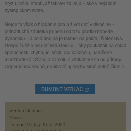
hryzú, vrčia, hrabú, až takmer zdivejú – ako v nejakom
dystopickom svete.
Nejde tu však o hľadanie psa a život detí v divočine –
jednoduchá zápletka príbehu odrazu prudko naberie
dynamiku – a celá dedina je takmer na pokraji šialenstva.
Dospelí utŕžia od detí tvrdú lekciu – aby poukázali na chlad
spoločnosti, chýbajúci súcit, radikalizáciu, narušené
medziľudské vzťahy a samotu a vzdialenie sa od prírody.
Odporúčaniahodné, napínavé aj trochu strašidelné čítanie!
DUMONT VERLAG
Verena Güntner
Power
Dumont Verlag, Köln, 2020