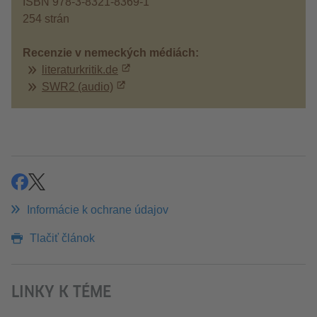
ISBN 978-3-8321-8369-1
254 strán
Recenzie v nemeckých médiách:
literaturkritik.de
SWR2 (audio)
zdieľať
zdieľať
Informácie k ochrane údajov
Tlačiť článok
LINKY K TÉME