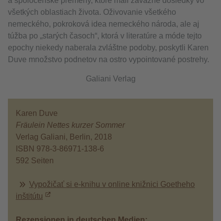
a spoločenské premeny, ktoré mali závažné dôsledky vo
všetkých oblastiach života. Oživovanie všetkého
nemeckého, pokroková idea nemeckého národa, ale aj
túžba po „starých časoch“, ktorá v literatúre a móde tejto
epochy niekedy naberala zvláštne podoby, poskytli Karen
Duve množstvo podnetov na ostro vypointované postrehy.
Galiani Verlag
Karen Duve
Fräulein Nettes kurzer Sommer
Verlag Galiani, Berlin, 2018
ISBN 978-3-86971-138-6
592 Seiten
Vypožičať si e-knihu v online knižnici Goetheho
inštitútu
Rezensionen in deutschen Medien: