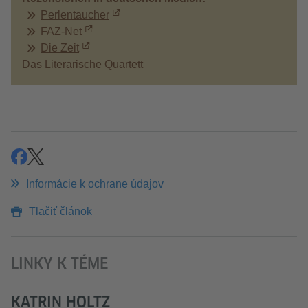
Perlentaucher
FAZ-Net
Die Zeit
Das Literarische Quartett
zdieľať
zdieľať
Informácie k ochrane údajov
Tlačiť článok
LINKY K TÉME
KATRIN HOLTZ