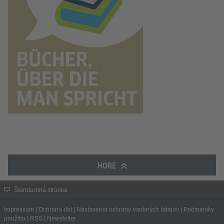
HORE
Štandardná stránka
Impressum
|
Ochrana dát
|
Nastavenia ochrany osobných údajov
|
Podmienky
použitia
|
RSS
|
Newsletter