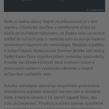
© Galiani-Berlin
Nette je riadna otrava! Najmä jej príbuzenstvo je v tom
zajedno. Chudunká dievčina s vytreštenými očami sa
mieša do mužských rozhovorov, za žiadnu cenu sa nechce
zahĺbiť do ručných prác a namiesto toho sa venuje naskrze
nemiestnym záujmom ako mineralógia, literatúra a politika.
V knihe Fräulein Nettes kurzer Sommer (Krátke leto slečny
Nette) Karen Duve rozpráva príbeh nemeckej spisovateľky
Annette von Droste-Hülshoff, ktorá briskným umom a
podrezaným jazykom vyvolávala zdesenie u svojich
súčasníkov mužského rodu.
Autorka ostrovtipne vykresľuje nespočetné protivenstvá,
obmedzenia poplatné dobovým konvenciám a mentálne
limity, s ktorými musela v 19. storočí zápasiť žena, ako
bola „tá Drosteová“. Plasticky a pútavo opisuje aj politické