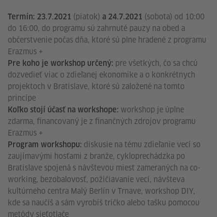
(piatok)
(sobota) od 10:00
Termín: 23.7.2021
a 24.7.2021
do 16:00, do programu sú zahrnuté pauzy na obed a
občerstvenie počas dňa, ktoré sú plne hradené z programu
Erazmus +
pre všetkých, čo sa chcú
Pre koho je workshop určený:
dozvedieť viac o zdieľanej ekonomike a o konkrétnych
projektoch v Bratislave, ktoré sú založené na tomto
princípe
workshop je úplne
Koľko stojí účasť na workshope:
zdarma, financovaný je z finančných zdrojov programu
Erazmus +
diskusie na tému zdieľanie vecí so
Program workshopu:
zaujímavými hosťami z branže, cykloprechádzka po
Bratislave spojená s návštevou miest zameraných na co-
working, bezobalovosť, požičiavanie vecí, návšteva
kultúrneho centra Malý Berlín v Trnave, workshop DIY,
kde sa naučíš a sám vyrobíš tričko alebo tašku pomocou
metódy sieťotlače