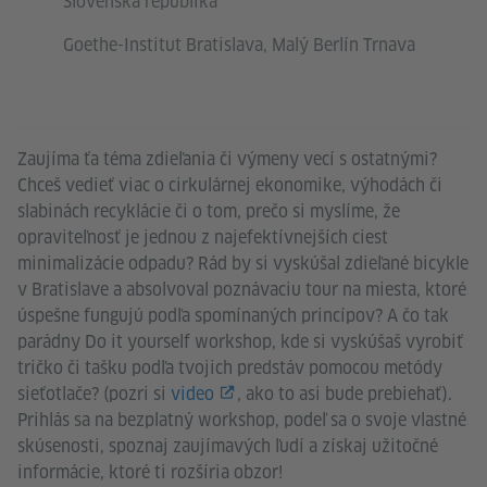
Slovenská republika
Goethe-Institut Bratislava, Malý Berlín Trnava
Zaujíma ťa téma zdieľania či výmeny vecí s ostatnými?
Chceš vedieť viac o cirkulárnej ekonomike, výhodách či
slabinách recyklácie či o tom, prečo si myslíme, že
opraviteľnosť je jednou z najefektívnejších ciest
minimalizácie odpadu? Rád by si vyskúšal zdieľané bicykle
v Bratislave a absolvoval poznávaciu tour na miesta, ktoré
úspešne fungujú podľa spomínaných princípov? A čo tak
parádny Do it yourself workshop, kde si vyskúšaš vyrobiť
tričko či tašku podľa tvojich predstáv pomocou metódy
sieťotlače? (pozri si
video
, ako to asi bude prebiehať).
Prihlás sa na bezplatný workshop, podeľ sa o svoje vlastné
skúsenosti, spoznaj zaujímavých ľudí a získaj užitočné
informácie, ktoré ti rozšíria obzor!