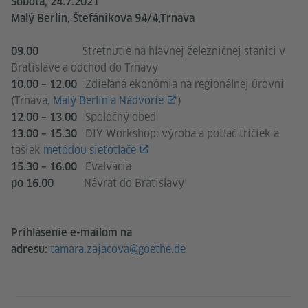
Sobota, 24.7.2021
Malý Berlín, Štefánikova 94/4,Trnava
Stretnutie na hlavnej železničnej stanici v
09.00
Bratislave a odchod do Trnavy
Zdieľaná ekonómia na regionálnej úrovni
10.00 – 12.00
(Trnava,
Malý Berlín a Nádvorie
)
Spoločný obed
12.00 – 13.00
DIY Workshop: výroba a potlač tričiek a
13.00 – 15.30
tašiek
metódou sieťotlače
Evalvácia
15.30 – 16.00
Návrat do Bratislavy
po 16.00
Prihlásenie e-mailom na
tamara.zajacova@goethe.de
adresu:
Service- und Informationsbereich