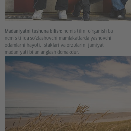
© Getty Images / Neil Guegan
nemis tilini o'rganish bu
Madaniyatni tushuna bilish:
nemis tilida so’zlashuvchi mamlakatlarda yashovchi
odamlarni hayoti, istaklari va orzularini jamiyat
madaniyati bilan anglash demakdur.