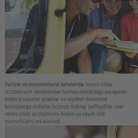
© Fotolia / corbisrffancy
Nemis tilida
Turizm va mexmonhona sohalarida:
so’zlashivchi davlatlardan boshqa davlatlarga qaraganda
kopro’q sayohat qiladilar va sayohat davomida
boshqalarga nisbatan ko’proq mablag‘ sarflaydilar. Ular
nemis tilida so’zlashivchi hodim va sayoh olib
yuruvchilarni erkalashadi.