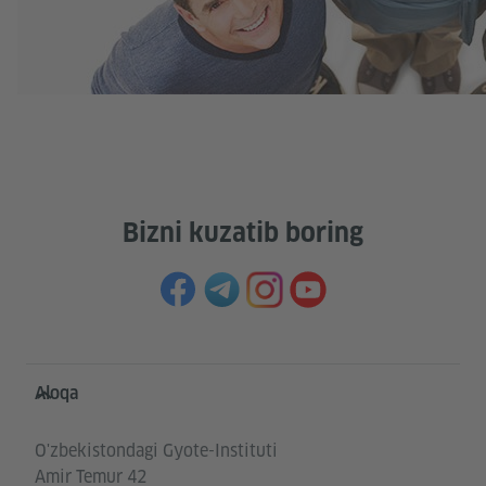
Bizni kuzatib boring
Service- und Informationsbereich
Aloqa
O'zbekistondagi Gyote-Instituti
Amir Temur 42