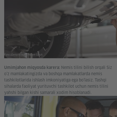
Foto: Getty Images/Adam Gault
Nemis tilini bilish orqali Siz
Umimjahon miqyosda karera:
o’z mamlakatingizda va boshqa mamlakatlarda nemis
tashkilotlarida ishlash imkoniyatiga ega bo’lasiz. Tashqi
sihalarda faoliyat yurituvchi tashkilot uchun nemis tilini
yahshi bilgan kishi samarali xodim hisoblanadi.