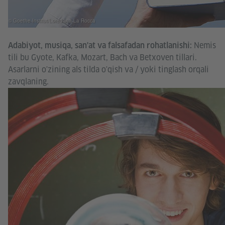
© Goethe-Institut/Loredana La Rocca
Nemis
Adabiyot, musiqa, san'at va falsafadan rohatlanishi:
tili bu Gyote, Kafka, Mozart, Bach va Betxoven tillari.
Asarlarni o'zining als tilda o'qish va / yoki tinglash orqali
zavqlaning.