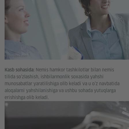
© colourbox.com
Nemis hamkor tashkilotlar bilan nemis
Kasb sohasida:
tilida so’zlashish, ishbilarmonlik soxasida yahshi
munosabatlar yaratilishiga olib keladi va u o’z navbatida
aloqalarni yahshilanishiga va ushbu sohada yutuqlarga
erishishga olib keladi.