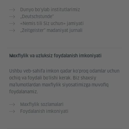
Dunyo bo'ylab institutlarimiz
„Deutschstunde“
«Nemis tili Siz uchun» jamiyati
„Zeitgeister“ madaniyat jurnali
Maxfiylik va uzluksiz foydalanish imkoniyati
Ushbu veb-sahifa imkon qadar ko'proq odamlar uchun
ochiq va foydali bo'lishi kerak. Biz shaxsiy
maʼlumotlardan maxfiylik siyosatimizga muvofiq
foydalanamiz.
Maxfiylik sozlamalari
Foydalanish imkoniyati