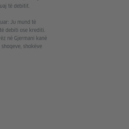
aj të debitit.
guar: Ju mund të
ë debiti ose krediti.
rëz në Gjermani kanë
ra shoqeve, shokëve