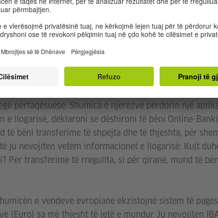
-BANKING
 bankën i bëni përmes internetit. Kjo quhet Online-Bank
egë përfaqësuese. Shumica e njerëzve përdorin një aplika
en e llogarisë, deklaroni se dëshironi të bëni Online-Ban
të bëni transferime të shpejta dhe të thjeshta, për shem
të ju nevojiten vetëm informacionet e llogarisë: Kujt duhe
i? Për transferime të rregullta, si për qiranë, mund të bë
shumicën e vendeve evropiane ekzistojnë sistem të page
ave (Euro) sa më thjesht të jetë e mundur. Ju nevojiten IB