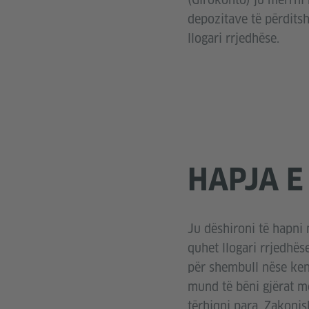
depozitave të përditsh
llogari rrjedhëse.
HAPJA E
Ju dëshironi të hapni 
quhet llogari rrjedhës
për shembull nëse keni
mund të bëni gjërat më
tërhiqni para. Zakonis