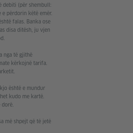
ë debiti (për shembull:
 e përdorin këtë emër.
është falas. Banka ose
s disa ditësh, ju vjen
d.
a nga të gjithë
ate kërkojnë tarifa.
rketit.
 kjo është e mundur
uhet kudo me kartë.
 dorë.
a më shpejt që të jetë