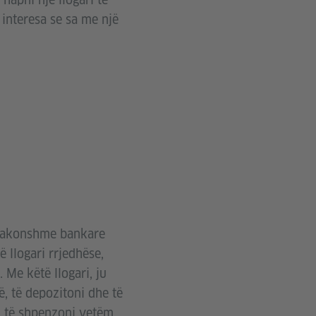
interesa se sa me një
e zakonshme bankare
 llogari rrjedhëse,
 Me këtë llogari, ju
ë, të depozitoni dhe të
nd të shpenzoni vetëm