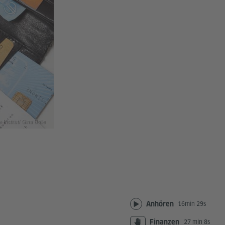
Institut/ Gina Bolle
Anhören
16min 29s
Finanzen
27 min 8s