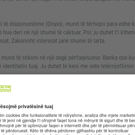
di të disponueshme (Dispo), mund të tërhiqni para edhe 
ep hua deri në një shumë të caktuar. Por, ju duhet t'i kthe
sat. Zakonisht interesat janë shumë të larta.
ë, mund të shkoni në një degë përfaqësuese. Banka ose k
ë identitetin tuaj. Ju duhet të keni me vete letërnjoftimin
ë hapni llogari edhe online ose me postë. Për këtë ju d
: banka ose banka e kursimit j’u dërgon disa letra. Me k
ortën tuaj, ju shkoni në postë. Këtu ju mund të vërtetoni 
e llogarisë, mund t’ ju nevojitet certifikata e vendbanimi