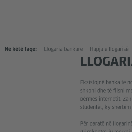
Llogaria bankare
Hapja e llogarisë
Në këtë faqe:
LLOGAR
Ekzistojnë banka të n
shkoni dhe të flisni m
përmes internetit. Zak
studentët, ky shërbim 
Për paratë në llogarin
(Girokonto) ju merrni 