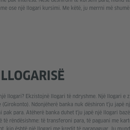
me ose një llogari kursimi. Me këtë, ju merrni më shumë 
 LLOGARISË
një llogari? Ekzistojnë llogari të ndryshme. Një llogari 
e (Girokonto). Ndonjëherë banka nuk dëshiron t'ju japë një
 pak para. Atëherë banka duhet t'ju japë një llogari bazë.
 të rëndësishme: të transferoni para, të paguani me kart
ht, kjo është një llogari me kredit të parapaguar. Ju mu