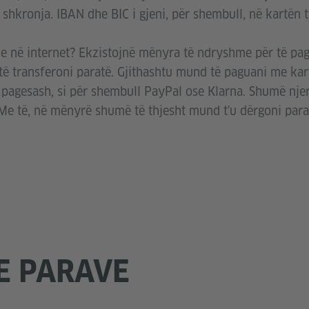
hkronja. IBAN dhe BIC i gjeni, për shembull, në kartën tu
rje në internet? Ekzistojnë mënyra të ndryshme për të pa
të transferoni paratë. Gjithashtu mund të paguani me kart
pagesash, si për shembull PayPal ose Klarna. Shumë nje
. Me të, në mënyrë shumë të thjesht mund t'u dërgoni pa
E PARAVE