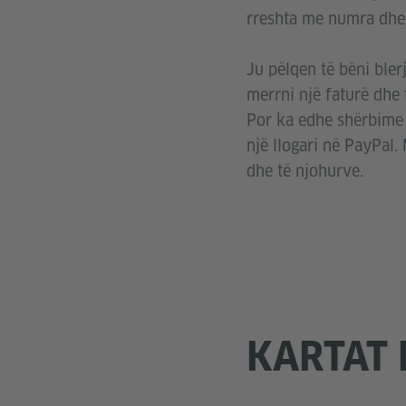
rreshta me numra dhe s
Ju pëlqen të bëni ble
merrni një faturë dhe 
Por ka edhe shërbime 
një llogari në PayPal
dhe të njohurve.
KARTAT 