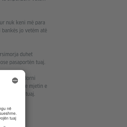
kur nuk keni më para
ni bankës jo vetëm atë
ursimorja duhet
 ose pasaportën tuaj.
uhet të përdorni
ëto letra dhe mjetin e
identitetin tuaj.
t.