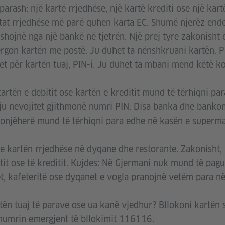
arash: një kartë rrjedhëse, një kartë krediti ose një kart
rtat rrjedhëse më parë quhen karta EC. Shumë njerëz ende
shojnë nga një bankë në tjetrën. Një prej tyre zakonisht 
rgon kartën me postë. Ju duhet ta nënshkruani kartën. Pa
t për kartën tuaj, PIN-i. Ju duhet ta mbani mend këtë ko
artën e debitit ose kartën e kreditit mund të tërhiqni par
ju nevojitet gjithmonë numri PIN. Disa banka dhe bankom
Ndonjëherë mund të tërhiqni para edhe në kasën e superma
 kartën rrjedhëse në dyqane dhe restorante. Zakonisht,
tit ose të kreditit. Kujdes: Në Gjermani nuk mund të pag
t, kafeteritë ose dyqanet e vogla pranojnë vetëm para në
ën tuaj të parave ose ua kanë vjedhur? Bllokoni kartën s
numrin emergjent të bllokimit 116116.