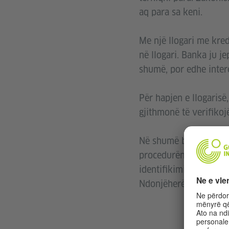
aq para sa keni.
Me një llogari me kre
në llogari. Banka ju j
shumë, por edhe intere
Për hapjen e llogaris
gjithmonë të verifikoj
Në shumë banka mund t
procedurën e Postident
identifikimit ose pasap
Ndonjëherë për hapjen 