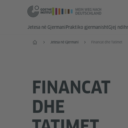
Jetesa në Gjermani
Praktiko gjermanisht
Gjej ndi
Faqja e parë
Jetesa në Gjermani
Financat dhe Tatimet
FINANCAT
DHE
TATIMET