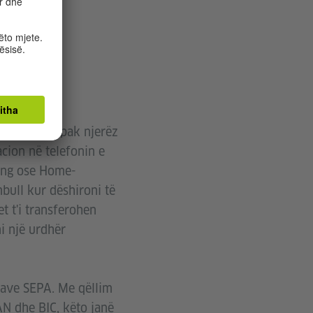
ing. Vetëm pak njerëz
cion në telefonin e
king ose Home-
bull kur dëshironi të
t t'i transferohen
ni një urdhër
save SEPA. Me qëllim
AN dhe BIC, këto janë