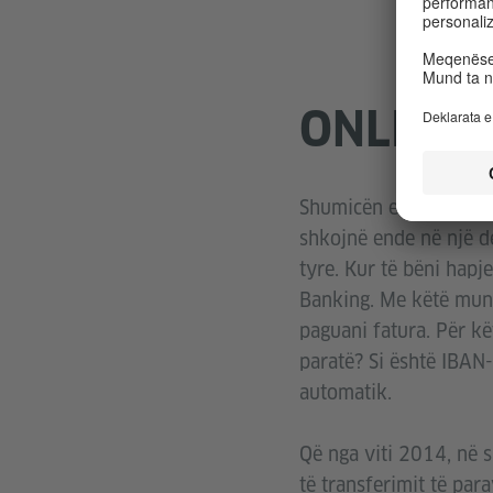
ONLINE
Shumicën e gjërave me
shkojnë ende në një d
tyre. Kur të bëni hapj
Banking. Me këtë mund 
paguani fatura. Për kë
paratë? Si është IBAN-
automatik.
Që nga viti 2014, në 
të transferimit të par