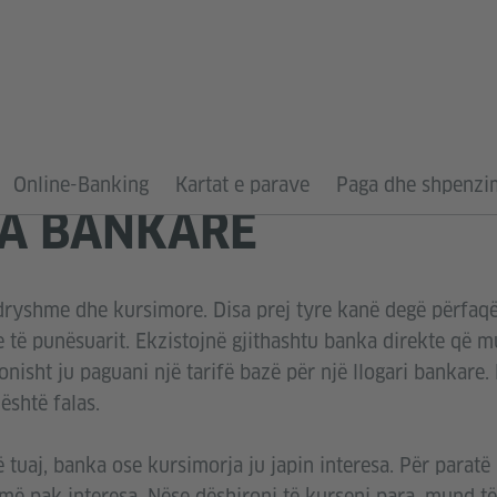
Online-Banking
Kartat e parave
Paga dhe shpenzim
IA BANKARE
dryshme dhe kursimore. Disa prej tyre kanë degë përfaq
e të punësuarit. Ekzistojnë gjithashtu banka direkte që m
onisht ju paguani një tarifë bazë për një llogari bankare.
është falas.
ë tuaj, banka ose kursimorja ju japin interesa. Për paratë
më pak interesa. Nëse dëshironi të kurseni para, mund të 