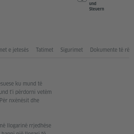
und
Steuern
et e jetesës
Tatimet
Sigurimet
Dokumente të rën
ësuese ku mund të
und t'i përdorni vetëm
 Për nxënësit dhe
 në llogarinë rrjedhëse
hapni një llogari të