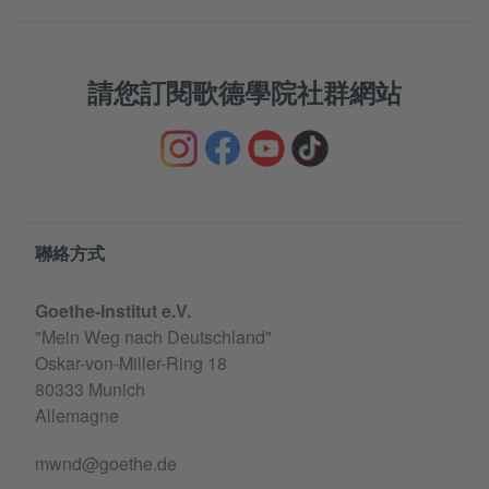
請您訂閱歌德學院社群網站
Information and services
聯絡方式
Goethe-Institut e.V.
"Mein Weg nach Deutschland"
Oskar-von-Miller-Ring 18
80333 Munich
Allemagne
mwnd@goethe.de