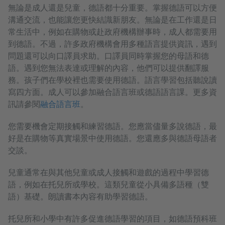
無論是成人還是兒童，德語都十分重要。掌握德語可以方便
溝通交流，也能讓您更快結識新朋友。無論是在工作還是日
常生活中，例如在購物或赴政府機構辦事時，成人都需要用
到德語。不過，許多政府機構會用多種語言提供資訊，遇到
問題還可以向口譯員求助。口譯員同時掌握您的母語和德
語。遇到您無法表達或理解的內容，他們可以提供翻譯服
務。孩子們在學校裡也需要使用德語。語言學習包括聽說讀
寫四方面。成人可以參加融合語言班或德語語言課。更多資
訊請參閱
融合語言班
。
您需要機會定期接觸和練習德語。您應當儘量多說德語，最
好是在購物等真實場景中使用德語。您還應多與德語母語者
交談。
兒童通常在與其他兒童或成人接觸和遊戲的過程中學習德
語，例如在托兒所或學校。這類兒童從小具備多語種（雙
語）基礎。朗讀書本內容有助學習德語。
托兒所和小學中有許多促進德語學習的項目，如德語預科班