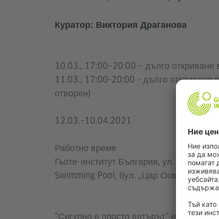
Куратор: Виктория Драганова
10.03., 17:00–20:00 – дълго откриване 
11.03., 17:00-20:00 - дълго откриване
отворен)
12.03.–10.04.2021
Работно време
Гьоте-институт България, ул. „Будапеща
Swimming Pool, бул. „Цар Освоботител” 1
“Сигурно е просто вятърът” е проект и 