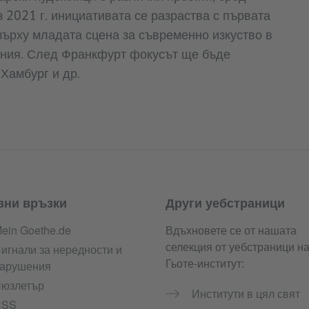
з 2021 г. инициативата се разраства с първата
върху младата сцена за съвременно изкуство в
ания. След Франкфурт фокусът ще бъде
Хамбург и др.
зни връзки
Други уебстраници
ein Goethe.de
Вдъхновете се от нашата
селекция от уебстраници н
игнали за нередности и
Гьоте-институт:
арушения
юзлетър
Институти в цял свят
RSS