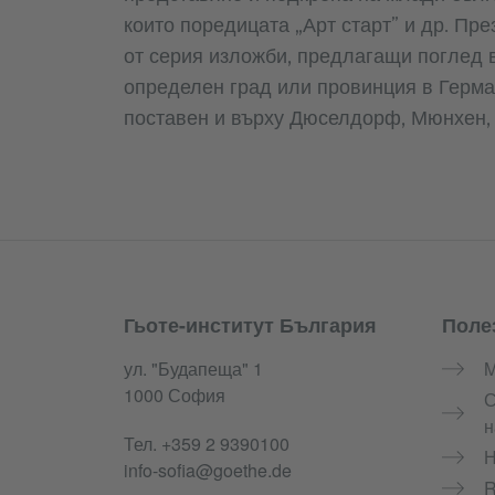
които поредицата „Арт старт” и др. Пре
от серия изложби, предлагащи поглед 
определен град или провинция в Герм
поставен и върху Дюселдорф, Мюнхен, 
Гьоте-институт България
Поле
Service- und Informationsbereich
ул. "Будапеща" 1
M
1000 София
С
н
Тел.
+359 2 9390100
Н
info-sofia@goethe.de