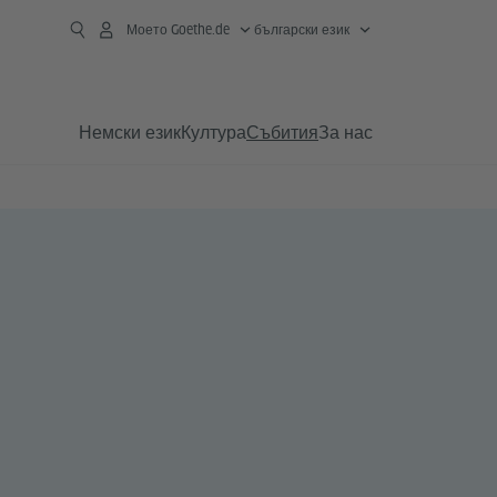
Моето Goethe.de
български език
Немски език
Култура
Събития
За нас