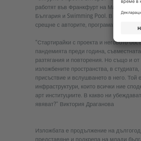
работят във Франкфурт на Майн, обхва
България и Swimming Pool. В откриващ
срещне с авторите, програмата и регис
“Стартирайки с проекта и неговото об
пандемията преди година, съвместната 
разтягания и повторения. Но също и от
изложбените пространства, в студиата,
присъствие и вслушването в него. Той 
инфраструктури, които всички ние споде
арт институциите. В какво ни убеждава
явяват?” Виктория Драганова
Изложбата е продължение на дългогоди
представяне и подкрепа на млади бълг