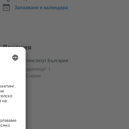
Запазване в календара
Локация
Гьоте-институт България
ул. "Будапеща" 1
1000 София