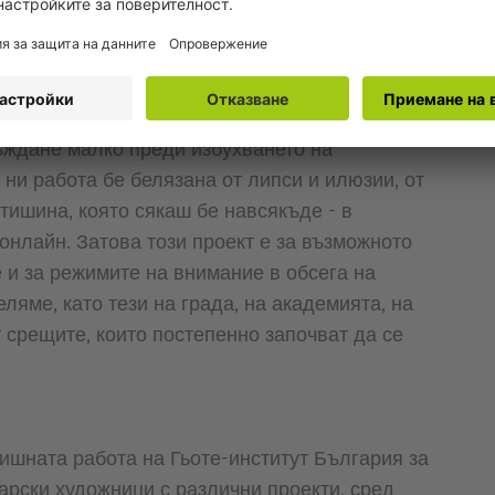
щаща пространствата на Гьоте-институт
ите дни публиката ще има възможност да се
трация за събитията ще бъдат обявени скоро.
съждане малко преди избухването на
ни работа бе белязана от липси и илюзии, от
 тишина, която сякаш бе навсякъде - в
 онлайн. Затова този проект е за възможното
е и за режимите на внимание в обсега на
ляме, като тези на града, на академията, на
т срещите, които постепенно започват да се
шната работа на Гьоте-институт България за
арски художници с различни проекти, сред