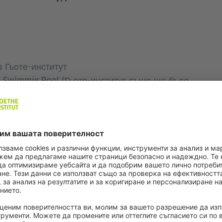
в Гьоте-институт
 в Swimmig Pool (Гьоте-институт също ще бъде
” 1, пон–пт, 14:00–19:00 ч.
0, ет. 5, чт–сб, 16:00–19:00 ч.
изложба на четирима aртисти, които живеят и