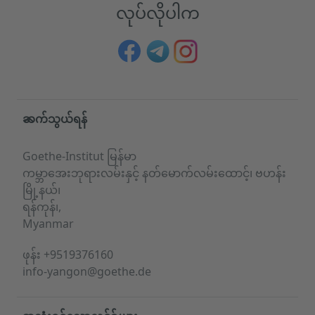
လုပ်လိုပါက
Service- und Informationsbereich
ဆက်သွယ်ရန်
Goethe-Institut မြန်မာ
ကမ္ဘာအေးဘုရားလမ်းနှင့် နတ်မောက်လမ်းထောင့်၊ ဗဟန်း
မြို့နယ်၊
ရန်ကုန်၊,
Myanmar
ဖုန်း
+9519376160
info-yangon@goethe.de