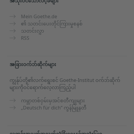
အသုံးဝင်သောလင့်ခ်များ
Mein Goethe.de
၏ သတင်းပေးတိုင်ကြားမှုစနစ်
သတင်းလွှာ
RSS
အခြားဝက်ဘ်ဆိုက်များ
ကျွန်ုပ်တို့၏လက်ရွေးစင် Goethe-Institut ဝက်ဘ်ဆိုက်
များကိုဝင်ရောက်လေ့လာကြည့်ပါ
ကမ္ဘာတစ်ဝှမ်းမှအင်စတီကျုများ
„Deutsch für dich“ ကွန်မြူနတီ
သတင်းအချက်အလက်လုံခြုံရေးနှင့်အသုံးပြုရ