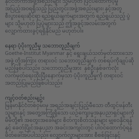
နိုင်ငံတကာအဖွဲ့အစည်းများ သို့မဟုတ် ပြင်ပထောက်ပံ့မှု
အပြည့်အ၀ရရှိသည့် ပြည်တွင်းအဖွဲ့အစည်းများ၊ နှင့်အတူ
စီးပွားရေးဆိုင်ရာ ရည်ရွယ်ချက်များအတွက် ရည်ရွယ်သည့် ပွဲ
များ သို့မဟုတ် ပြပွဲများသည် ဤအခွင့်အလမ်းအတွက်
လျှောက်ထားခွင့်ရရှိနိုင်မည် မဟုတ်ပါ။
နေရာ ပံ့ပိုးကူညီမှု သဘောတူညီချက်
Goethe-Institut Myanmar နှင့် ရွေးချယ်သတ်မှတ်ထားသော
အဖွဲ့ တို့အကြား တရားဝင် သဘောတူညီချက် တစ်ရပ်ကိုချုပ်ဆို
မည်ဖြစ်ပါသည်။ သဘောတူညီမှုအား နှစ်ဦးနှစ်ဖက်လုံး
လက်မှတ်ရေးထိုးပြီးနောက်မှသာ ပံ့ပိုးကူညီမှုကို တရားဝင်
အတည်ပြုမည်ဖြစ်ပါသည်။
ကျင့်ဝတ်စည်းမျဥ်း
မြန်မာနိုင်ငံတစ်ဝှမ်းမှ အရည်အချင်းပြည့်မီသော တီထွင်ဖန်တီး
သူများနှင့် အတွေ့အကြုံရှိသော ယဉ်ကျေးမှုအနုပညာရှင်များကို
မိမိတို့၏ အတွေးအခေါ်များ စိတ်ကူးစိတ်သန်းများ မျှဝေနိုင်ရန်
နှင့် ခေတ်ပြိုင်အနုပညာ အခင်းအကျင်းတွင် ပါဝင်ထောက်ပံ့ရန်
ဖိတ်ခေါ်အပ်ပါသည်။ လျှောက်လွှာများအား စီစစ်ခြင်းနှင့်