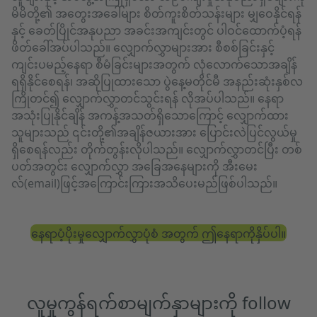
မိမိတို့၏ အတွေးအခေါ်များ စိတ်ကူးစိတ်သန်းများ မျှဝေနိုင်ရန်
နှင့် ခေတ်ပြိုင်အနုပညာ အခင်းအကျင်းတွင် ပါဝင်ထောက်ပံ့ရန်
ဖိတ်ခေါ်အပ်ပါသည်။ လျှောက်လွှာများအား စီစစ်ခြင်းနှင့်
ကျင်းပမည့်နေရာ စီမံခြင်းများအတွက် လုံလောက်သောအချိန်
ရရှိနိုင်စေရန်၊ အဆိုပြုထားသော ပွဲနေ့မတိုင်မီ အနည်းဆုံးနှစ်လ
ကြိုတင်၍ လျှောက်လွှာတင်သွင်းရန် လိုအပ်ပါသည်။ နေရာ
အသုံးပြုနိုင်ချိန် အကန့်အသတ်ရှိသောကြောင့် လျှောက်ထား
သူများသည် ၎င်းတို့၏အချိန်ဇယားအား ပြောင်းလဲပြင်လွယ်မှု
ရှိစေရန်လည်း တိုက်တွန်းလိုပါသည်။ လျှောက်လွှာတင်ပြီး တစ်
ပတ်အတွင်း လျှောက်လွှာ အခြေအနေများကို အီးမေး
လ်(email)ဖြင့်အကြောင်းကြားအသိပေးမည်ဖြစ်ပါသည်။
နေရာပံ့ပိုးမှုလျှောက်လွှာပုံစံ အတွက် ဤနေရာကိုနှိပ်ပါ။
လူမှုကွန်ရက်စာမျက်နှာများကို follow