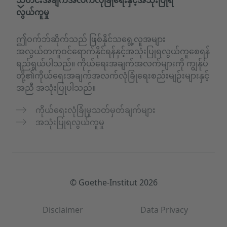
လွယ်ကူမှု
ဤဝက်ဘ်ဆိုက်သည် ဖြစ်နိုင်သရွေ့လူအများ
အလွယ်တကူဝင်ရောက်နိုင်ရန်နှင့်အသုံးပြုရလွယ်ကူစေရန်
ရည်ရွယ်ပါသည်။ ကိုယ်ရေးအချက်အလက်များကို ကျွန်ုပ်
တို့၏ကိုယ်ရေးအချက်အလက်လုံခြုံရေးစည်းမျဉ်းများနှင့်
အညီ အသုံးပြုပါသည်။
ကိုယ်ရေးလုံခြုံမှုသတ်မှတ်ချက်များ
အသုံးပြုရလွယ်ကူမှု
© Goethe-Institut 2026
Disclaimer
Data Privacy