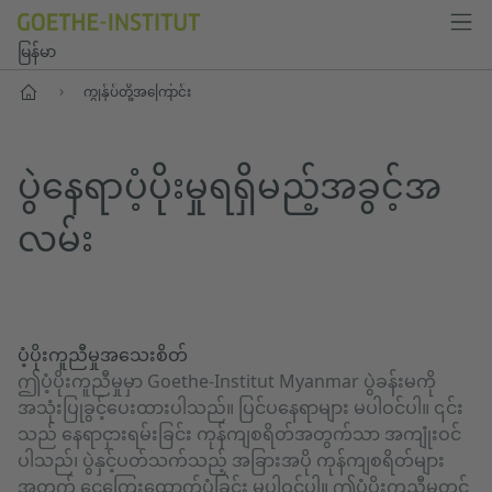
မြန်မာ
ပင်မစာမျက်နှာ
ကျွန်ုပ်တို့အကြောင်း
ပွဲနေရာပံ့ပိုးမှုရရှိမည့်အခွင့်အ
လမ်း
ပံ့ပိုးကူညီမှုအသေးစိတ်
ဤပံ့ပိုးကူညီမှုမှာ Goethe-Institut Myanmar ပွဲခန်းမကို
အသုံးပြုခွင့်ပေးထားပါသည်။ ပြင်ပနေရာများ မပါဝင်ပါ။ ၎င်း
သည် နေရာငှားရမ်းခြင်း ကုန်ကျစရိတ်အတွက်သာ အကျုံးဝင်
ပါသည်၊ ပွဲနှင့်ပတ်သက်သည့် အခြားအပို ကုန်ကျစရိတ်များ
အတွက် ငွေကြေးထောက်ပံ့ခြင်း မပါဝင်ပါ။ ဤပံ့ပိုးကူညီမှုတွင်