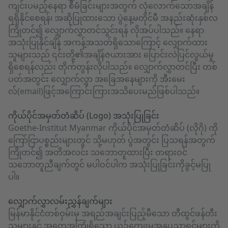
ကျင်းပမည့်နေရာ စီမံခြင်းများအတွက် လုံလောက်သောအချိန်
ရရှိနိုင်စေရန်၊ အဆိုပြုထားသော ပွဲနေ့မတိုင်မီ အနည်းဆုံးနှစ်လ
ကြိုတင်၍ လျှောက်လွှာတင်သွင်းရန် လိုအပ်ပါသည်။ နေရာ
အသုံးပြုနိုင်ချိန် အကန့်အသတ်ရှိသောကြောင့် လျှောက်ထား
သူများသည် ၎င်းတို့၏အချိန်ဇယားအား ပြောင်းလဲပြင်လွယ်မှု
ရှိစေရန်လည်း တိုက်တွန်းလိုပါသည်။ လျှောက်လွှာတင်ပြီး တစ်
ပတ်အတွင်း လျှောက်လွှာ အခြေအနေများကို အီးမေး
လ်(email)ဖြင့်အကြောင်းကြားအသိပေးမည်ဖြစ်ပါသည်။
ကိုယ်ပိုင်အမှတ်တံဆိပ် (Logo) အသုံးပြုခြင်း
Goethe-Institut Myanmar ကိုယ်ပိုင်အမှတ်တံဆိပ် (လိုဂို) ကို
ကြော်ငြာပစ္စည်းများတွင် သို့မဟုတ် ပွဲအတွင်း ပြသရန်အတွက်
ကြိုတင်၍ အတိအလင်း သဘောတူထားပြီး တရားဝင်
သဘောတူညီချက်တွင် မပါဝင်ပါက အသုံးပြုခြင်းကိုခွင့်မပြု
ပါ။
လျှောက်လွှာလမ်းညွှန်ချက်များ
မြန်မာနိုင်ငံတစ်ဝှမ်းမှ အရည်အချင်းပြည့်မီသော တီထွင်ဖန်တီး
သူများနှင့် အတွေ့အကြုံရှိသော ယဉ်ကျေးမှုအနုပညာရှင်များကို