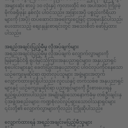
အများဆုံး စားပွဲ ၁၀ လုံးနှင့် ကုလားထိုင် ၈၀ အပါအဝင် ကြိုးမဲ့
မိုက်ခရိုဖုန်း နှစ်လုံး ပါဝင်သည်။ အခြားအပို ပစ္စည်းကိရိယာ
များကို (အပို) ထပ်ဆောင်းအခကြေးငွေဖြင့် ငှားရမ်းနိုင်ပါသည်၊
ပေးထားသည့် စျေးနှုန်းစာရင်းတွင် အသေးစိတ် ဖော်ပြထား
ပါသည်။
အရည်အချင်းပြည့်မီမှု လိုအပ်ချက်များ
အရည်အချင်းပြည့်မီမှု လိုအပ်ချက် လျှောက်လွှာများကို
မြန်မာနိုင်ငံရှိ ရုပ်မြင်သံကြားအနုပညာရှင်များ၊ အနုပညာရှင်
စုပေါင်းများနှင့် ခေတ်ပြိုင်အနုပညာတွင် ပါဝင်လုပ်ကိုင်နေသော
ယဉ်ကျေးမှုဆိုင်ရာ ထုတ်လုပ်သူများ အဖွဲ့များအတွက်
လျှောက်ထားခွင့်ရှိပါသည်။ လူငယ်နှင့် တက်သစ်စ အနုပညာရှင်
များနှင့် ယဉ်ကျေးမှုဆိုင်ရာ ပညာရှင်များကို ဦးစားပေးရန်
ရည်ရွယ်ထားပါသည်။ အမျိုးမျိုးသောနောက်ခံမှ တစ်ဦးချင်းနှ
င့်အဖွဲ့အစည်းများ၊ ကဏ္ဍစုံလင်လှုပ်ရှားသောဝါသနာရှင်များ
၎င်းတို့၏ လျှောက်လွှာများကိုလည်း ကြိုဆိုပါသည်။
လျှောက်ထားရန် အရည်အချင်းမပြည့်မီသူများ