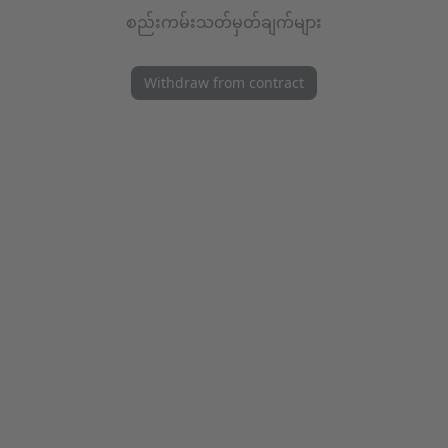
စည်းကမ်းသတ်မှတ်ချက်များ
Withdraw from contract