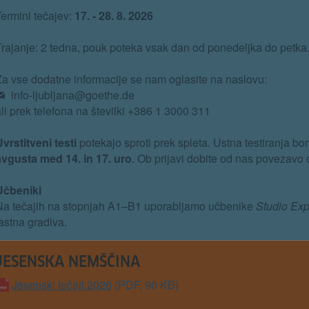
ermini tečajev:
17. - 28. 8. 2026
rajanje: 2 tedna, pouk poteka vsak dan od ponedeljka do petka
a vse dodatne informacije se nam oglasite na naslovu:
info-ljubljana@goethe.de
li prek telefona na številki +386 1 3000 311
vrstitveni testi
potekajo sproti prek spleta. Ustna testiranja bo
avgusta med 14. in 17. uro
. Ob prijavi dobite od nas povezavo 
Učbeniki
Na tečajih na stopnjah A1–B1 uporabljamo učbenike
Studio Exp
astna gradiva.
JESENSKA NEMŠČINA
Jesenski tečaji 2026
(PDF, 90 KB)