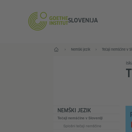
SLOVENIJA
Začetek
Nemški jezik
Tečaji nemščine v Sl
isk
T
NEMŠKI JEZIK
Tečaji nemščine v Sloveniji
Splošni tečaji nemščine