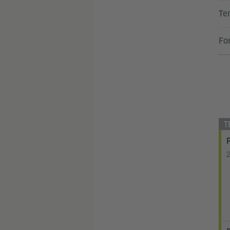
Te
Fo
T
2