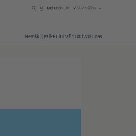
Moj Goethe.de
Slovenščina
Prireditve
Nemški jezik
Kultura
O nas