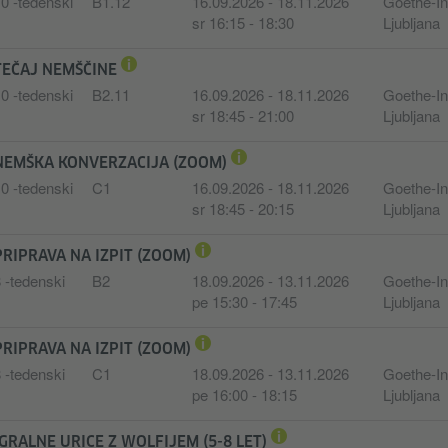
0 -tedenski
B1.12
16.09.2026 - 18.11.2026
Goethe-Ins
sr 16:15 - 18:30
Ljubljana
TEČAJ NEMŠČINE
0 -tedenski
B2.11
16.09.2026 - 18.11.2026
Goethe-Ins
sr 18:45 - 21:00
Ljubljana
NEMŠKA KONVERZACIJA (ZOOM)
0 -tedenski
C1
16.09.2026 - 18.11.2026
Goethe-Ins
sr 18:45 - 20:15
Ljubljana
PRIPRAVA NA IZPIT (ZOOM)
 -tedenski
B2
18.09.2026 - 13.11.2026
Goethe-Ins
pe 15:30 - 17:45
Ljubljana
PRIPRAVA NA IZPIT (ZOOM)
 -tedenski
C1
18.09.2026 - 13.11.2026
Goethe-Ins
pe 16:00 - 18:15
Ljubljana
IGRALNE URICE Z WOLFIJEM (5-8 LET)