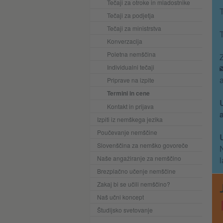
Tečaji za otroke in mladostnike
T
Tečaji za podjetja
Tečaji za ministrstva
T
Konverzacija
Poletna nemščina
Z
Individualni tečaji
a
Priprave na izpite
Termini in cene
U
Kontakt in prijava
Izpiti iz nemškega jezika
Poučevanje nemščine
Slovenščina za nemško govoreče
Naše angažiranje za nemščino
l
Brezplačno učenje nemščine
Zakaj bi se učili nemščino?
Naš učni koncept
Študijsko svetovanje