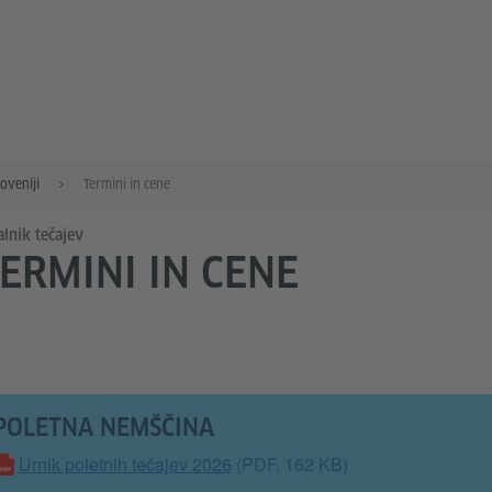
oveniji
Termini in cene
alnik tečajev
ERMINI IN CENE
POLETNA NEMŠČINA
Urnik poletnih tečajev 2026
(PDF, 162 KB)