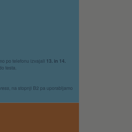
.
mo po telefonu izvajali
13. in 14.
do testa.
ress
, na stopnji B2 pa uporabljamo