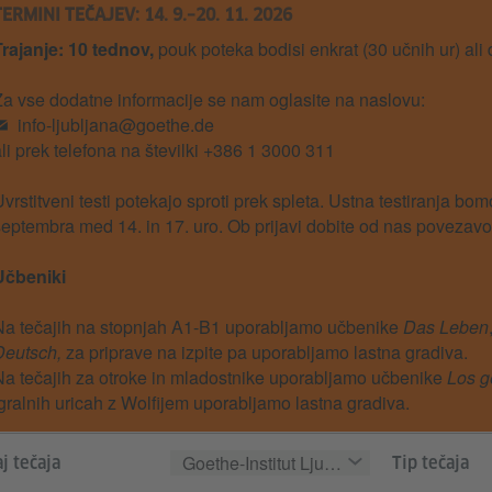
TERMINI TEČAJEV: 14. 9.–20. 11. 2026
Trajanje: 10 tednov,
pouk poteka bodisi enkrat (30 učnih ur) ali 
a vse dodatne informacije se nam oglasite na naslovu:
info-ljubljana@goethe.de
li prek telefona na številki +386 1 3000 311
vrstitveni testi potekajo sproti prek spleta. Ustna testiranja bom
eptembra med 14. in 17. uro. Ob prijavi dobite od nas povezavo
Učbeniki
Na tečajih na stopnjah A1-B1 uporabljamo učbenike
Das Leben
Deutsch,
za priprave na izpite pa uporabljamo lastna gradiva.
a tečajih za otroke in mladostnike uporabljamo učbenike
Los g
gralnih uricah z Wolfijem uporabljamo lastna gradiva.
Goethe-Institut Ljubljana
j tečaja
Tip tečaja