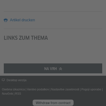
Artikel drucken
LINKS ZUM THEMA
NA VRH
Desktop verzija
Osebna izkaznica
|
Varstvo podatkov
|
Nastavitve zasebnosti
|
Pogoji uporabe
|
Novičnik
|
RSS
Withdraw from contract