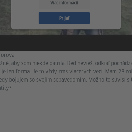
Viac informácií
Prijať
forova.
ité, aby som niekde patrila. Keď nevieš, odkiaľ pochádzaš
 je len forma. Je to vždy zms viacerých vecí. Mám 28 r
kedy bojujem so svojím sebavedomím. Možno to súvisí 
tity?