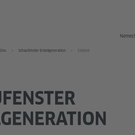
Nemeck
činu
Schaufenster Enkelgeneration
Estland
UFENSTER
LGENERATION