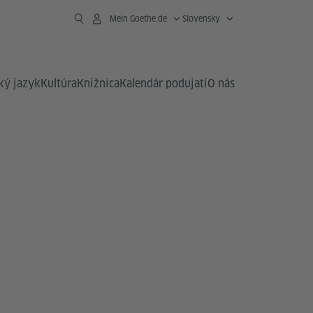
Mein Goethe.de
Slovensky
ý jazyk
Kultúra
Knižnica
Kalendár podujatí
O nás