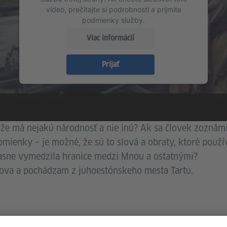
video, prečítajte si podrobnosti a prijmite
podmienky služby.
Viac informácií
Prijať
že má nejakú národnosť a nie inú? Ak sa človek zoznámi
mienky – je možné, že sú to slová a obraty, ktoré použív
jasne vymedzila hranice medzi Mnou a ostatnými?
kova a pochádzam z juhoestónskeho mesta Tartu.