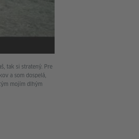
, tak si stratený. Pre
okov a som dospelá,
s tým mojím dlhým