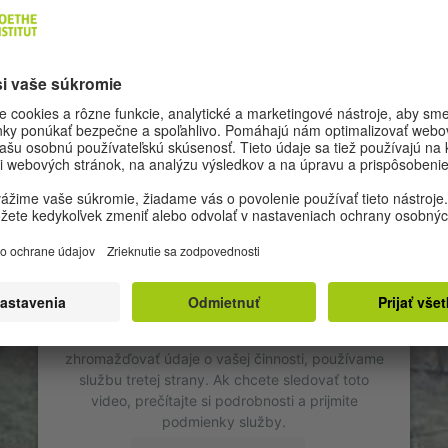
NIKIFOROVA, TARTU
Na načítanie služby s názvom YouTube
Video potrebujeme váš súhlas!
Na vloženie videoobsahu, ktorý môže
zhromažďovať údaje o vašej činnosti, používame
službu tretej strany. Ak chcete sledovať toto
video, prečítajte si podrobnosti a prijmite
podmienky služby.