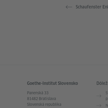
Schaufenster En
Goethe-Institut Slovensko
Dôlež
Service- und Informationsbereich
Panenská 33
S
81482 Bratislava
p
Slovenská republika
N