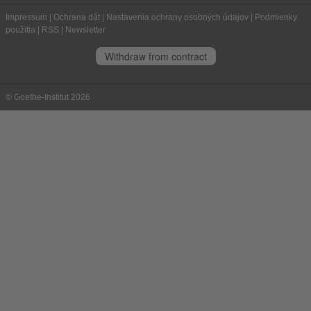
Impressum
|
Ochrana dát
|
Nastavenia ochrany osobných údajov
|
Podmienky
použitia
|
RSS
|
Newsletter
Withdraw from contract
© Goethe-Institut 2026