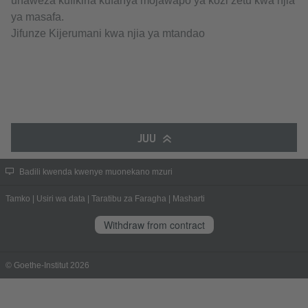
unaweza kufikiria kufanya mojawapo ya kozi zetu kwa njia
ya masafa.
Jifunze Kijerumani kwa njia ya mtandao
JUU
Badili kwenda kwenye muonekano mzuri
Tamko
|
Usiri wa data
|
Taratibu za Faragha
|
Masharti
Withdraw from contract
© Goethe-Institut 2026