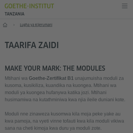
TANZANIA
Anza
Lugha ya Kijerumani
TAARIFA ZAIDI
MAKE YOUR MARK: THE MODULES
Mtihani wa
Goethe-Zertifikat B1
unajumuisha moduli za
kusoma, kusikiliza, kuandika na kuongea. Mtihani wa
moduli ya kuongea hufanywa katika jozi. Mtihani
husimamiwa na kutathminiwa kwa njia ileile duniani kote.
Moduli nne zinaweza kusomwa kila moja peke yake au
kwa pamoja, na vyeti vinne tofauti kwa kila moduli vikiwa
sana na cheti kimoja kwa duru ya moduli zote.