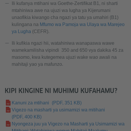
Ili kufanya mtihani wa Goethe-Zertifikat B1, ni sharti
mtahiniwa awe na ujuzi wa lugha ya Kijerumani
unaofikia kiwango cha ngazi ya tatu ya umahiri (B1)
kulingana na
Mfumo wa Pamoja wa Ulaya wa Marejeo
ya Lugha
(CEFR).
Ili kufikia ngazi hii, watahiniwa wanapaswa wawe
wamekamilisha vipindi 350 and 650 vya dakika 45 za
masomo, kwa kutegemea ujuzi wake wao awali na
mahitaji yao ya mafunzo.
KIPI KINGINE NI MUHIMU KUFAHAMU?
Kanuni za mtihani
(PDF, 351 KB)
Vigezo na masharti ya usimamizi wa mitihani
(PDF, 400 KB)
Nyongeza juu ya Vigezo na Masharti ya Usimamizi wa
Mitihani: Watahiniwa wenye Mahitaji Maalumu