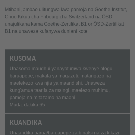
Mtihani, ambao ulitungwa kwa pamoja na Goethe-Institut,
Chuo Kikuu cha Fribourg cha Switzerland na ÖSD,
unajulikana kama Goethe-Zertifikat B1 or ÖSD-Zertifikat
B1 na unaweza kufanywa duniani kote.
KUSOMA
Unasoma maudhui yanayotumwa kwenye blogu,
baruapepe, makala ya magazeti, matangazo na
maelekezo kwa njia ya maandishi. Unaweza
kung'amua taarifa za msingi, maelezo muhimu,
pamoja na mitazamo na maoni.
Muda: dakika 65
KUANDIKA
Unaandika barua/baruapepe za binafsi na za kikazi