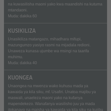
na kuwasilisha maoni yako kwa maandishi na kutuma
mtandaoni.
Muda: dakika 60
KUSIKILIZA
Unasikiliza matangazo, mihadhara mifupi,
mazungumzo yasiyo rasmi na mijadala redioni.
Unaweza kunasa ujumbe wa msingi na taarifa
muhimu.
Muda: dakika 40
KUONGEA
Unaongea na mwenza wako kuhusu mada ya
kawaida ya kila siku, mf. Usafiri. Unatoa majibu ya
maswali, unaeleza maoni yako na kufanya
mapendekezo. Wanafanya wasilisho juu ya mada
itokanayo na maisha ya kawaida ya kila siku na kujibu