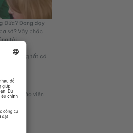
ếng Đức? Đang dạy
 cơ sở? Vậy chắc
ng tôi.
t Nam trong tất cả
cao cho giáo viên