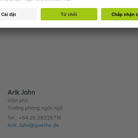
Arik Jahn
Viện phó
Trưởng phòng ngôn ngữ
Tel.:
+84 28 38326716
Arik.Jahn@goethe.de