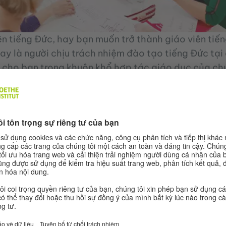
ên tiếng Đức, hay bạn muốn trở thành giáo viên ti
y là người chịu trách nhiệm đào tạo tiếng Đức tại
 cho bạn trong khuôn khổ hợp tác giáo dục của chú
c giáo viên, các tổ chức và trung tâm đào tại ở Việ
y tiếng Đức. Chúng tôi có:
ình dạy và học tiếng Đức; phương pháp dạy; thi cử
ạo cơ bản giáo viên DaF ở Việt Nam, Đào tạo nâng 
 Nam và Đức
tài liệu mới nhất
iệu về quảng bá hình ảnh cho nước Đức