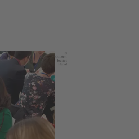
©
Goethe-
Institut
Hanoi