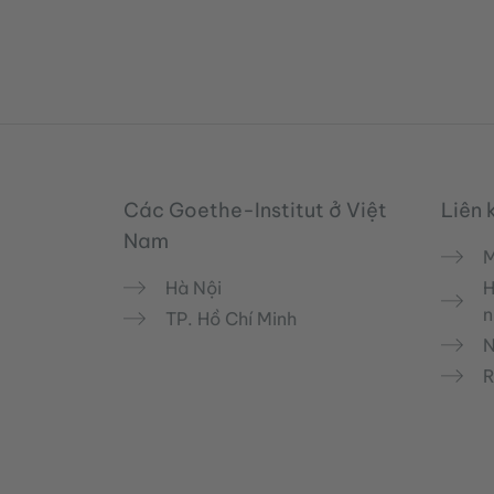
Service- und Informationsbereich
Các Goethe-Institut ở Việt
Liên 
Nam
M
Hà Nội
H
n
TP. Hồ Chí Minh
N