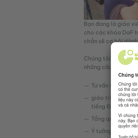
Bạn đang là giáo vi
cho các khóa DaF ha
chắn sẽ cơ hội dành
Chúng tôi hỗ trợ cá
những câu hỏi về dạ
Tư vấn về giáo tr
giáo trình đào t
tiếng Đức ở Việt
Tổng quan về các 
Ý tưởng và tài l