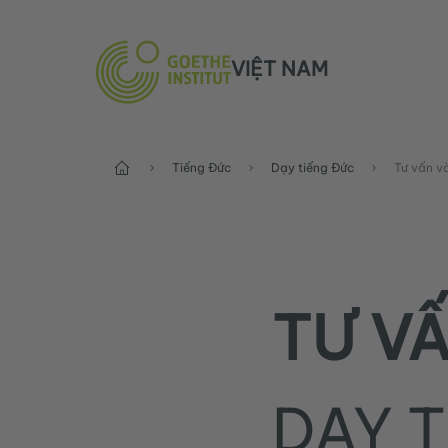
VIỆT NAM
Trang chủ
Tiếng Đức
Dạy tiếng Đức
Tư vấn và
TƯ VẤ
DẠY 