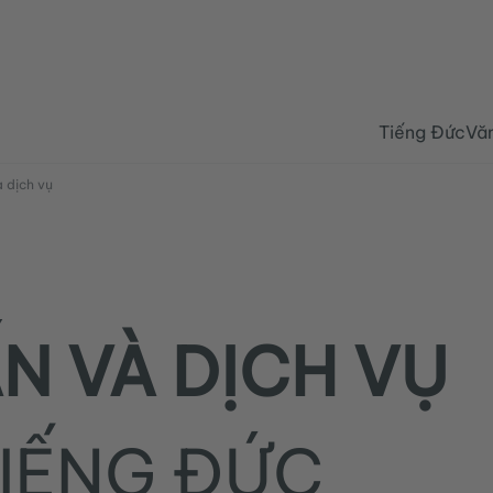
Tiếng Đức
Vă
 dịch vụ
N VÀ DỊCH VỤ
TIẾNG ĐỨC