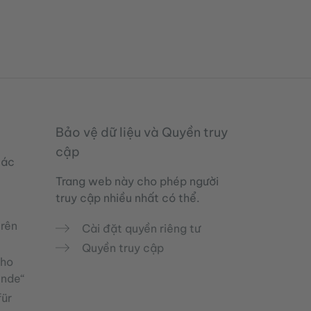
Bảo vệ dữ liệu và Quyền truy
cập
các
Trang web này cho phép người
truy cập nhiều nhất có thể.
trên
Cài đặt quyền riêng tư
Quyền truy cập
cho
unde“
ür