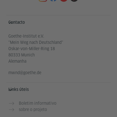
Service- und Informationsbereich
Contacto
Goethe-Institut e.V.
"Mein Weg nach Deutschland"
Oskar-von-Miller-Ring 18
80333 Munich
Alemanha
mwnd@goethe.de
Links úteis
Boletim informativo
sobre o projeto