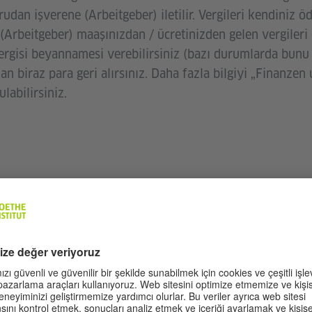
rudan işverene (Arbeitgeber) iletilir. Vergileri kendiniz
z (Arbeitgeber) maaşınızdan / ücretinizden gelen vergiler
r vergisi beyannamesi verebilirsiniz (bazı durumlarda bunu
 biraz para geri alırsınız. Daha fazla bilgiyi „Finanzen 
labilirsiniz.
EŞMESI
mer) bir iş sözleşmesi (Arbeitsvertrag) imzalar. Sözleşme,