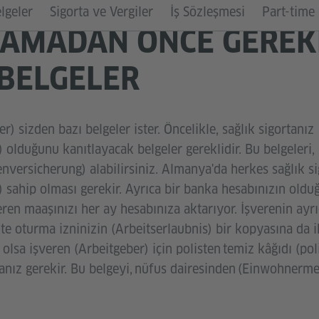
lgeler
Sigorta ve Vergiler
İş Sözleşmesi
Part-time 
LAMADAN ÖNCE GERE
BELGELER
r) sizden bazı belgeler ister. Öncelikle, sağlık sigortanız
 olduğunu kanıtlayacak belgeler gereklidir. Bu belgeleri
versicherung) alabilirsiniz. Almanya'da herkes sağlık si
 sahip olması gerekir. Ayrıca bir banka hesabınızın oldu
veren maaşınızı her ay hesabınıza aktarıyor. İşverenin ayrı
kte oturma izninizin (Arbeitserlaubnis) bir kopyasına da ih
olsa işveren (Arbeitgeber) için polisten temiz kâğıdı (pol
nız gerekir. Bu belgeyi, nüfus dairesinden (Einwohnermel