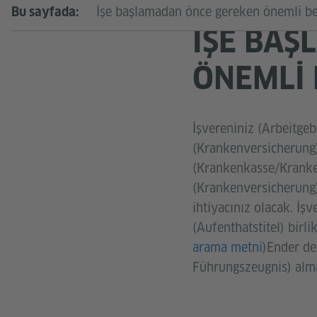
İşe başlamadan önce gereken önemli be
Bu sayfada:
İŞE BAŞ
ÖNEMLI 
İşvereniniz (Arbeitgebe
(Krankenversicherung)
(Krankenkasse/Kranken
(Krankenversicherung)
ihtiyacınız olacak. İş
(Aufenthatstitel) birli
arama metni
)Ender de 
Führungszeugnis) alma