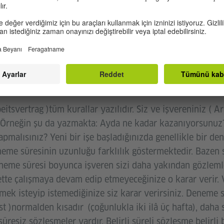
a imzalanır. İş sözleşmesini iyice okuyun ve ancak ondan
arsa sorun: Yetişkinler için, Yetişkin Göçmenler için Göç
grationsberatung für erwachsene Zuwanderer). 27 yaşın 
nlik Hizmetleri'nden (JMD, Jugendmigrationsdienste) bilgi
yal İşler Bakanlığı'nı arayın (+49 30 221 911 004). Bura
li sorularınızı sorabilirsiniz.
itsvertrag )tüm kurallar yazılıdır. Siz ve işvereniniz ( A
. Örneğin şu da yazmakta: Ayda ne kadar kazanıyorsunuz?
pmalısınız? Yeni bir işe başladığınızda genellikle bir de
neme süresinin uzunluğu farklılık göstermektedir. Bazen 
eneme süresi boyunca işveren sizi daha yakından gözlem
ette çalışmaya devam edip etmeyeceğinize o karar verir.
ek isteyip istemediğinize siz karar verirsiniz. Deneme s
st )normalden kısadır (çoğunlukla iki ilâ üç hafta), daha
e süresiz sözleşmeler vardır. Belirli süreli sözleşme belirl