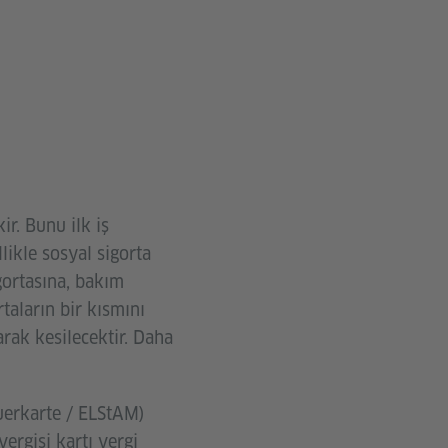
r. Bunu ilk iş
ikle sosyal sigorta
igortasına, bakım
taların bir kısmını
rak kesilecektir. Daha
euerkarte / ELStAM)
vergisi kartı vergi