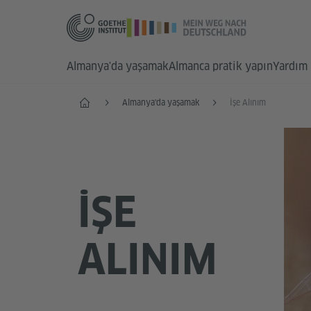
Almanya'da yaşamak
Almanca pratik yapın
Yardım 
Anasayfa
Almanya'da yaşamak
İşe Alınım
İŞE
ALINIM