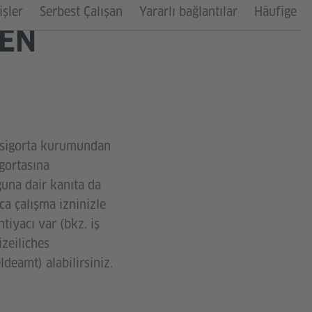
işler
Serbest Çalışan
Yararlı bağlantılar
Häufige F
KEN
, sigorta kurumundan
gortasına
ğuna dair kanıta da
ca çalışma izninizle
tiyacı var (bkz. iş
izeiliches
deamt) alabilirsiniz.