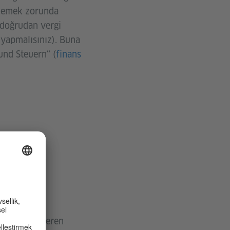
 ödemek zorunda
i doğrudan vergi
 yapmalısınız). Buna
und Steuern“ (
finans
 sizinle işveren