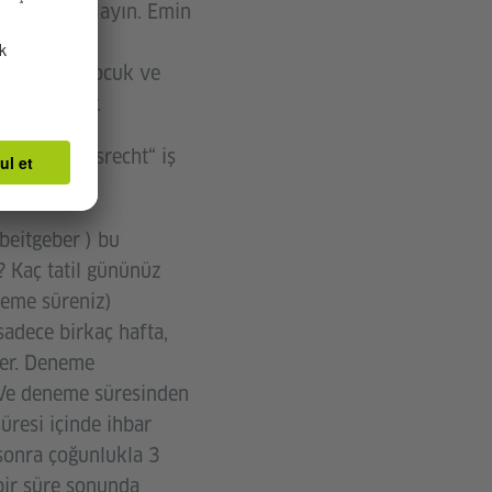
 sonra imzalayın. Emin
menlik
altındaki çocuk ve
 edinebilir.
da „Arbeitsrecht“ iş
rbeitgeber ) bu
 Kaç tatil gününüz
neme süreniz)
sadece birkaç hafta,
ler. Deneme
 Ve deneme süresinden
üresi içinde ihbar
 sonra çoğunlukla 3
i bir süre sonunda