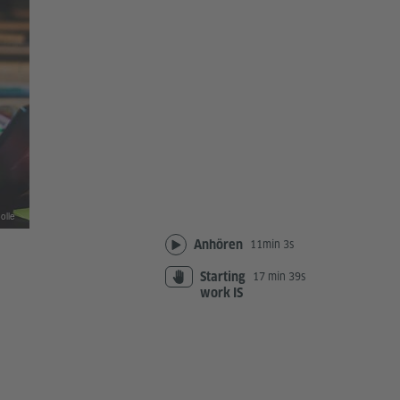
olle
Anhören
11min 3s
Starting
17 min 39s
work IS