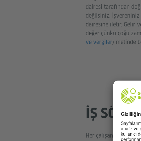
dairesi tarafından doğ
değilsiniz. İşverenini
dairesine iletir. Geli
değer çünkü çoğu zaman
ve vergiler
) metinde bu
İŞ SÖZL
Her çalışan (Arbeitneh