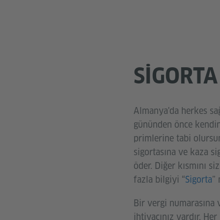
SIGORTA
Almanya'da herkes sağl
gününden önce kendiniz
primlerine tabi olursu
sigortasına ve kaza si
öder. Diğer kısmını s
fazla bilgiyi “
Sigorta
” 
Bir vergi numarasına v
ihtiyacınız vardır. Her 