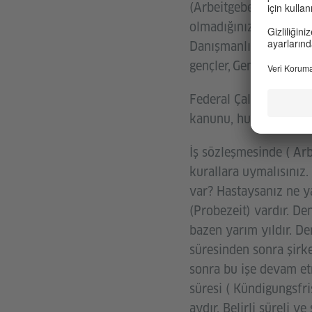
(Arbeitgeber) arasınd
olmadığınız hususlar v
Danışmanlığı (MBE, Mi
gençler, Gençlik Göçme
Federal Çalışma ve Sos
kanunu, hukuku ile ilgi
İş sözleşmesinde ( Arbe
kurallara uymalısınız
var? Hastaysanız ne ya
(Probezeit) vardır. De
bazen yarım yıldır. D
süresinden sonra şirk
sonra bu işe devam etm
süresi ( Kündigungsfri
aydır. Belirli süreli v