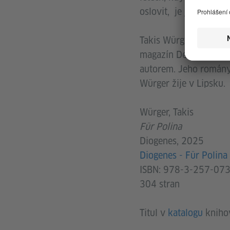
oslovit, je její melod
Takis Würger, narozen
magazín Der Spiegel p
autorem. Jeho román
Würger žije v Lipsku.
Würger, Takis
Für Polina
Diogenes, 2025
Diogenes - Für Polina
ISBN: 978-3-257-07
304 stran
Titul v
katalogu
kniho