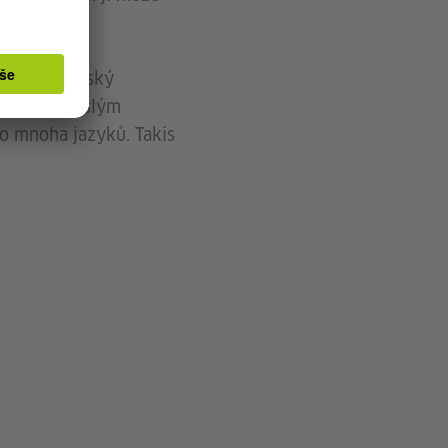
o zpravodajský
0 je nezávislým
do mnoha jazyků. Takis