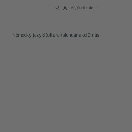
Můj Goethe.de
Německý jazyk
Kultura
Kalendář akcí
O nás