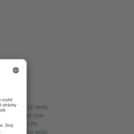
ou lásku, složí tento
ní. Jeho život však
u rozcházejí. Po
A jediné, čím ji může