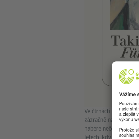
Ve čtrnácti letech se 
zázračně nadaný chlap
nabere nečekaný obrat,
letech, kdy cítí jen p