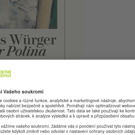
Hannes Prager zamiluje do dívky Poliny. Aby jí dokázal sv
ec melodii, která zahrnuje všechny Polininy touhy a přá
 Hannes přestane hrát na klavír a jeho cesty se s Polino
rázdnotu, si Hannes uvědomí, že musí Polinu znovu najít. 