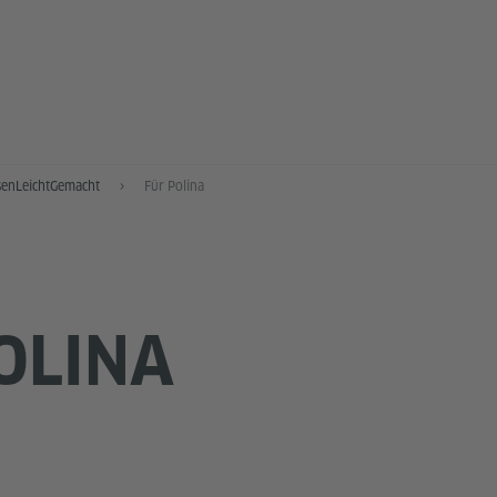
senLeichtGemacht
Für Polina
OLINA