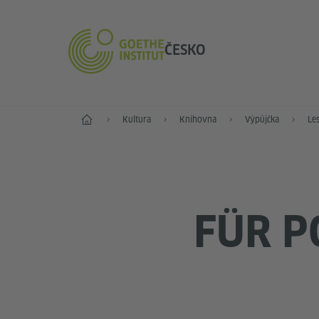
ČESKO
Hlavní stránka
Kultura
Knihovna
Výpůjčka
Le
FÜR P