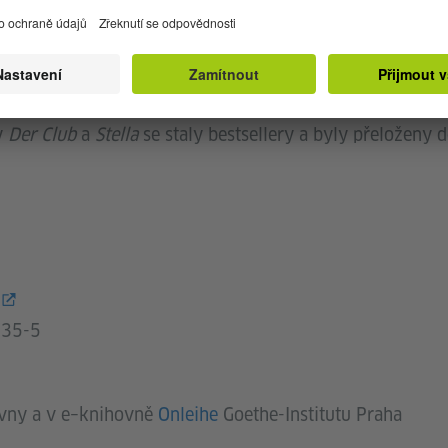
ie. Soundtrack k románu najdete
zde.
 v roce 1985, studoval dějiny myšlenek v Cambridgi. Pr
sal reportáže z Afghánistánu, Libye a Iráku. Od roku202
y
Der Club
a
Stella
se staly bestsellery a byly přeloženy 
335-5
vny a v e–knihovně
Onleihe
Goethe-Institutu Praha