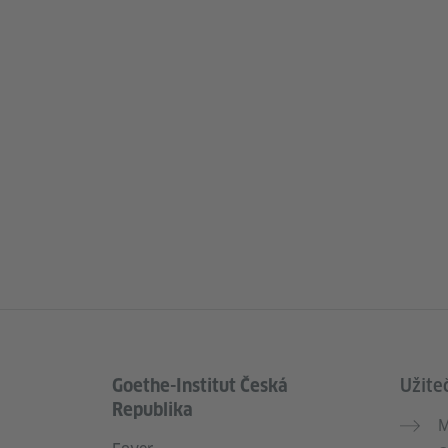
Goethe-Institut Česká
Užite
Service- und Informationsbereich
Republika
M