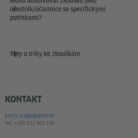
Mohu absolvovat zkoušku jako
účastník/účastnice se specifickými
potřebami?
Tipy a triky ke zkouškám
KONTAKT
kurzy-prag@goethe.de
Tel.:
+420 221 962 216