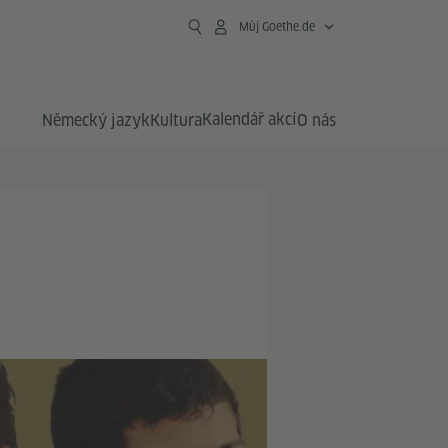
Můj Goethe.de
Kalendář akcí
Německý jazyk
Kultura
O nás