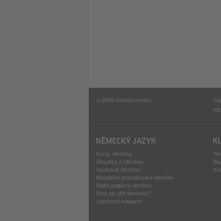
© 2026 Goethe-Institut
Im
RS
NĚMECKÝ JAZYK
K
Kurzy němčiny
Té
Zkoušky z němčiny
Sl
Vyučovat němčinu
Kn
Bezplatné procvičování němčiny
Naše podpora němčiny
Proč se učit německy?
Jazykový magazín