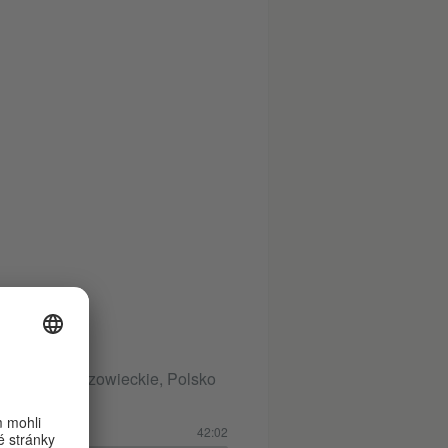
, Wysokie Mazowieckie, Polsko
42:02