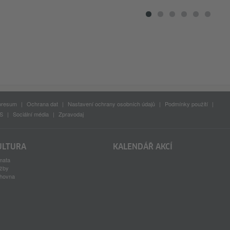
presum
Ochrana dat
Nastavení ochrany osobních údajů
Podmínky použití
S
Sociální média
Zpravodaj
ULTURA
KALENDÁŘ AKCÍ
mata
užby
ihovna