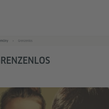
ěmčiny
Grenzenlos
GRENZENLOS