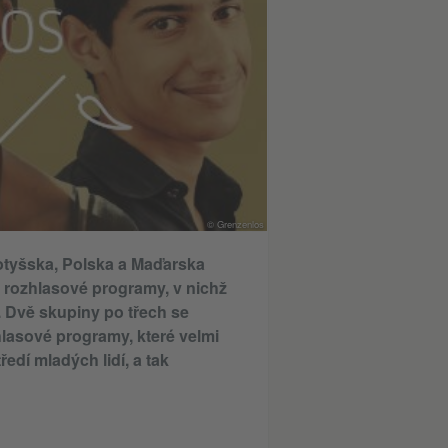
© Grenzenlos
Lotyšska, Polska a Maďarska
o rozhlasové programy, v nichž
h. Dvě skupiny po třech se
zhlasové programy, které velmi
edí mladých lidí, a tak