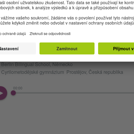
dio skupina 2:
Egypt British International School Kairo, Egypt
Berlin Bilingual School, Německo
Cyrilometodějské gymnázium Prostějov, Česká republika
00:00