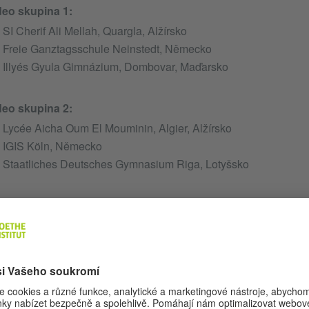
deo skupina 1:
SI Cherif Ali Mellah, Quargla, Alžírsko
Freie Ganztagsschule Neinstedt, Německo
Illyés Gyula Gimnázium, Dombovar, Maďarsko
deo skupina 2:
Lycée Aicha Oum El Mouminin, Algier, Alžírsko
IGIS Köln, Německo
Staatliches Deutsches Gymnasium Riga, Lotyšsko
dio skupina 1:
Modern Education School Kairo, Egypt
Ida Ehre Schule Hamburg, Německo
Liceum Ogólnoształcące im. Króla Kazimierza Jagiellończyka
00:00