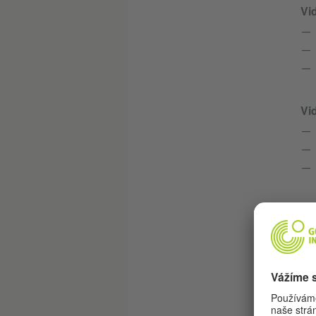
Vi
Vi
Rá