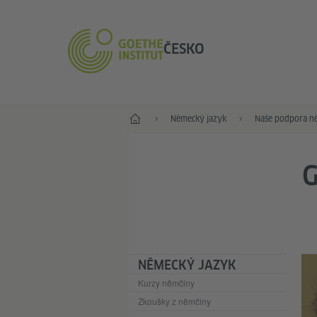
ČESKO
Hlavní stránka
Německý jazyk
Naše podpora n
NĚMECKÝ JAZYK
Kurzy němčiny
Zkoušky z němčiny