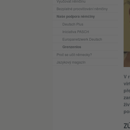
Vyučovat němčinu
Bezplatné procvičování němčiny
Naše podpora němčiny
Deutsch Plus
Iniciativa PASCH
Europanetzwerk Deutsch
Grenzenlos
Proč se učit německy?
Jazykový magazín
V 
vi
pře
zam
ži
po
Z