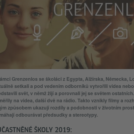
rámci Grenzenlos se školáci z Egypta, Alžírska, Německa, 
rtuálně setkali a pod vedením odborníků vytvořili videa neb
dstavili svět, v němž žijí a porovnali jej se světem ostatníc
ěřily na videa, další dvě na rádio. Takto vznikly filmy a ro
vým způsobem ukazují rozdíly a podobnosti v životním prostř
máhají odbourávat předsudky a stereotypy.
ÚČASTNĚNÉ ŠKOLY 2019: