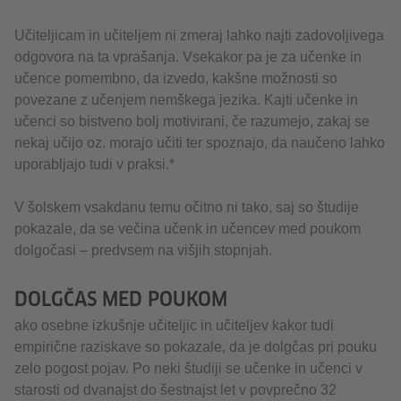
Učiteljicam in učiteljem ni zmeraj lahko najti zadovoljivega
odgovora na ta vprašanja. Vsekakor pa je za učenke in
učence pomembno, da izvedo, kakšne možnosti so
povezane z učenjem nemškega jezika. Kajti učenke in
učenci so bistveno bolj motivirani, če razumejo, zakaj se
nekaj učijo oz. morajo učiti ter spoznajo, da naučeno lahko
uporabljajo tudi v praksi.*
V šolskem vsakdanu temu očitno ni tako, saj so študije
pokazale, da se večina učenk in učencev med poukom
dolgočasi – predvsem na višjih stopnjah.
DOLGČAS MED POUKOM
ako osebne izkušnje učiteljic in učiteljev kakor tudi
empirične raziskave so pokazale, da je dolgčas pri pouku
zelo pogost pojav. Po neki študiji se učenke in učenci v
starosti od dvanajst do šestnajst let v povprečno 32