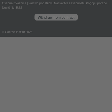
Osebna izkaznica
|
Varstvo podatkov
|
Nastavitve zasebnosti
|
Pogoji uporabe
|
Novičnik
|
RSS
Withdraw from contract
© Goethe-Institut 2026