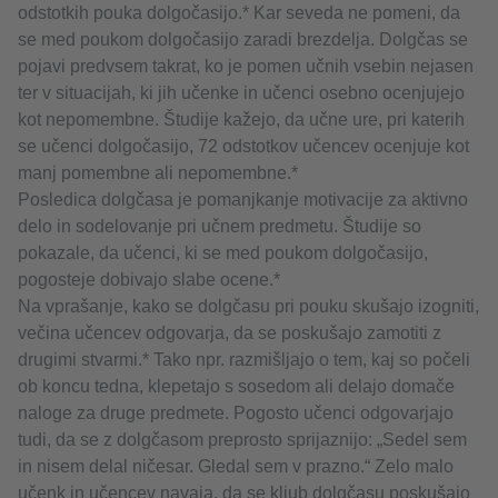
odstotkih pouka dolgočasijo.* Kar seveda ne pomeni, da
se med poukom dolgočasijo zaradi brezdelja. Dolgčas se
pojavi predvsem takrat, ko je pomen učnih vsebin nejasen
ter v situacijah, ki jih učenke in učenci osebno ocenjujejo
kot nepomembne. Študije kažejo, da učne ure, pri katerih
se učenci dolgočasijo, 72 odstotkov učencev ocenjuje kot
manj pomembne ali nepomembne.*
Posledica dolgčasa je pomanjkanje motivacije za aktivno
delo in sodelovanje pri učnem predmetu. Študije so
pokazale, da učenci, ki se med poukom dolgočasijo,
pogosteje dobivajo slabe ocene.*
Na vprašanje, kako se dolgčasu pri pouku skušajo izogniti,
večina učencev odgovarja, da se poskušajo zamotiti z
drugimi stvarmi.* Tako npr. razmišljajo o tem, kaj so počeli
ob koncu tedna, klepetajo s sosedom ali delajo domače
naloge za druge predmete. Pogosto učenci odgovarjajo
tudi, da se z dolgčasom preprosto sprijaznijo: „Sedel sem
in nisem delal ničesar. Gledal sem v prazno.“ Zelo malo
učenk in učencev navaja, da se kljub dolgčasu poskušajo