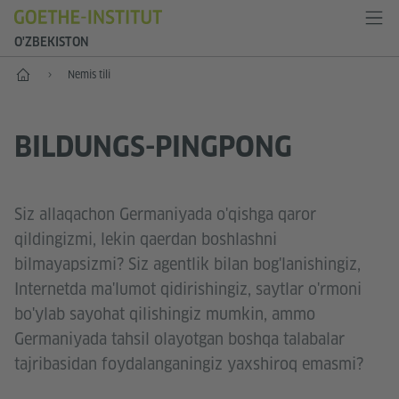
O'ZBEKISTON
Bosh sahifa
Nemis tili
BILDUNGS-PINGPONG
Siz allaqachon Germaniyada o'qishga qaror
qildingizmi, lekin qaerdan boshlashni
bilmayapsizmi? Siz agentlik bilan bog'lanishingiz,
Internetda ma'lumot qidirishingiz, saytlar o'rmoni
bo'ylab sayohat qilishingiz mumkin, ammo
Germaniyada tahsil olayotgan boshqa talabalar
tajribasidan foydalanganingiz yaxshiroq emasmi?