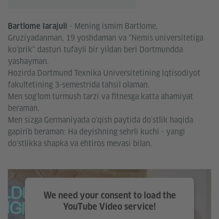
- Mening ismim Bartlome,
Bartlome Iarajuli
Gruziyadanman, 19 yoshdaman va "Nemis universitetiga
ko'prik" dasturi tufayli bir yildan beri Dortmundda
yashayman.
Hozirda Dortmund Texnika Universitetining Iqtisodiyot
fakultetining 3-semestrida tahsil olaman.
Men sog'lom turmush tarzi va fitnesga katta ahamiyat
beraman.
Men sizga Germaniyada o'qish paytida do'stlik haqida
gapirib beraman: Ha deyishning sehrli kuchi - yangi
do'stlikka shapka va ehtiros mevasi bilan.
We need your consent to load the
YouTube Video service!