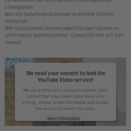
va hamshiralik ishi bo'yicha kasbiy tayyorgarlikdan
o'tmoqdaman.
Men oliy ma'lumotga qiziqaman va shifokor bo'lishni
xohlayman.
Men Tojikistondan Germaniyagacha bo‘lgan tajribam va
yo‘lim haqida gapirmoqchiman:
G‘amxo‘rlik ham yo‘l, ham
maqsad
.
We need your consent to load the
YouTube Video service!
We use a third party service to embed video
content that may collect data about your
activity. Please review the details and accept
the service to watch this video.
More Information