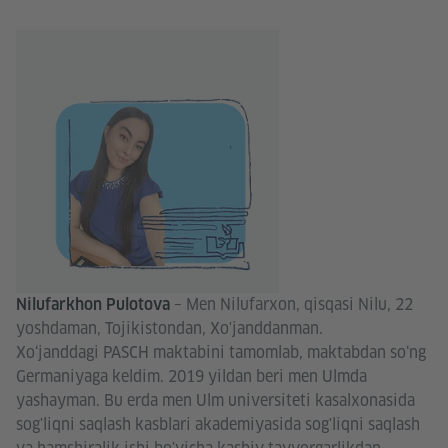
– Men Nilufarxon, qisqasi Nilu, 22
Nilufarkhon Pulotova
yoshdaman, Tojikistondan, Xo'janddanman.
Xo‘janddagi PASCH maktabini tamomlab, maktabdan so‘ng
Germaniyaga keldim. 2019 yildan beri men Ulmda
yashayman. Bu erda men Ulm universiteti kasalxonasida
sog'liqni saqlash kasblari akademiyasida sog'liqni saqlash