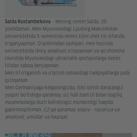
– Mening ismim Saida, 20
Saida Rustambekova
yoshdaman. Men Myunxendagi Lyudvig Maksimilian
universitetida 5-semestrda nemis tilini chet tili sifatida
o'rganyapman. O'qishimdan tashqari, men hozirda
universitetda ilmiy amaliyot o'tayapman va qo'shimcha
ravishda Myunxendagi ukrainalik qochqinlarga nemis
tilidan saboq beryapman.
Men til o‘rganish va o‘qitish sohasidagi tadqiqotlarga juda
qiziqaman.
Men Germaniyaga kelganingizda, tilni bilish darajangiz
yuqori bo'lishiga qaramay, siz hali ham til bilan bog'liq
muammolarga duch kelishingiz mumkinligi haqida
gapirmoqchiman:
C2-ga qaramay soqov - nazariya va
amaliyot, umidlar va haqiqat.