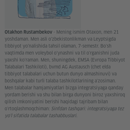
-
Mening ismim Otaxon, men 21
Otakhon Rustambekov
yoshdaman. Men asli o‘zbekistonlikman va Leyptsigda
tibbiyot yo‘nalishida tahsil olaman, 7-semestr. Bo'sh
vaqtimda men voleybol o'ynashni va til o'rganishni juda
yaxshi ko'raman. Men, shuningdek, EMSA (Evropa Tibbiyot
Talabalari Tashkiloti), bvmd AG Austausch (chet elda
tibbiyot talabalari uchun butun dunyo almashinuvi) va
boshqalar kabi turli talaba tashkilotlarining a'zosiman.
Men talabalar hamjamiyatlari bizga integratsiyaga qanday
yordam berishi va shu bilan birga dunyoni biroz yaxshiroq
qilish imkoniyatini berishi haqidagi tajribam bilan
o'rtoqlashmoqchiman:
Sinfdan tashqari: integratsiyaga tez
yo'l sifatida talabalar tashabbuslari
.