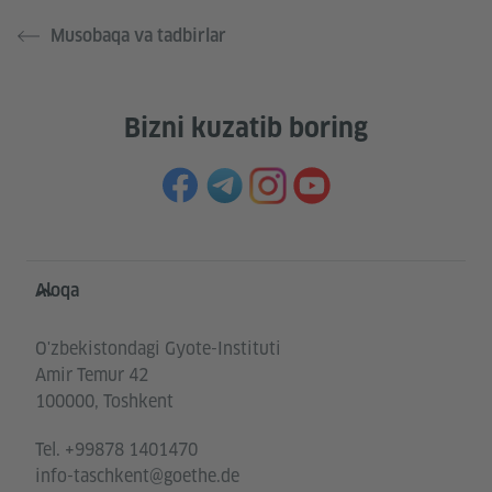
Musobaqa va tadbirlar
Bizni kuzatib boring
Service- und Informationsbereich
Aloqa
O'zbekistondagi Gyote-Instituti
Amir Temur 42
100000, Toshkent
Tel.
+99878 1401470
info-taschkent@goethe.de