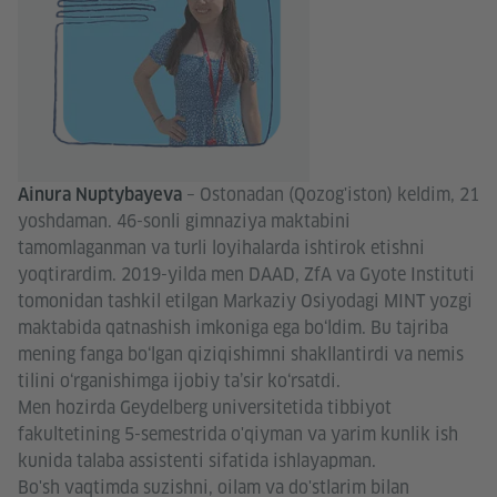
– Ostonadan (Qozog'iston) keldim, 21
Ainura Nuptybayeva
yoshdaman. 46-sonli gimnaziya maktabini
tamomlaganman va turli loyihalarda ishtirok etishni
yoqtirardim. 2019-yilda men DAAD, ZfA va Gyote Instituti
tomonidan tashkil etilgan Markaziy Osiyodagi MINT yozgi
maktabida qatnashish imkoniga ega bo‘ldim. Bu tajriba
mening fanga bo‘lgan qiziqishimni shakllantirdi va nemis
tilini o‘rganishimga ijobiy ta’sir ko‘rsatdi.
Men hozirda Geydelberg universitetida tibbiyot
fakultetining 5-semestrida o'qiyman va yarim kunlik ish
kunida talaba assistenti sifatida ishlayapman.
Bo'sh vaqtimda suzishni, oilam va do'stlarim bilan