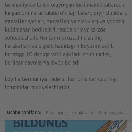
Germaniyada tahsil olayotgan turli mamlakatlardan
kelgan olti nafar talaba o‘z tajribalari, qiyinchiliklari,
muvaffaqiyatlari, muvaffaqiyatsizliklari va yoqimli
kutilmagan hodisalari haqida onlayn tarzda
suhbatlashadi. Har bir ma'ruzachi o'zining
harakatlari va o'qishi haqidagi hikoyasini aytib
berishga 10 daqiqa vaqt ajratadi, shuningdek,
berilgan savollarga javob beradi.
Loyiha Germaniya Federal Tashqi ishlar vazirligi
tomonidan moliyalashtirildi.
Go
Ushbu sahifada:
Bizning ma'ruzachilarimiz
Germaniyada oliy 
In