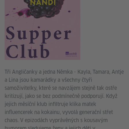
Tři Angličanky a jedna Němka - Kayla, Tamara, Antje
a Lina jsou kamarádky a všechny čtyři
samoživitelky, které se navzájem stejně tak ostře
kritizují, jako se bez podmínečně podporují. Když
jejich měsíční klub infiltruje klika matek
influencerek na kokainu, vyvolá generační střet
chaos. V epizodách vyprávěných s kousavým
humorem sledujeme ženy a jejich děti v