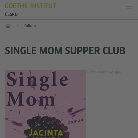
ČESKO
Hlavní stránka
Kultura
SINGLE MOM SUPPER CLUB
©RowohltHundertAugen