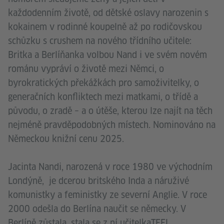
každodenním životě, od dětské oslavy narozenin s
kokainem v rodinné koupelně až po rodičovskou
schůzku s crushem na nového třídního učitele:
Britka a Berlíňanka volbou Nand i ve svém novém
románu vypráví o životě mezi Němci, o
byrokratických překážkách pro samoživitelky, o
generačních konfliktech mezi matkami, o třídě a
původu, o zradě – a o útěše, kterou lze najít na těch
nejméně pravděpodobných místech. Nominováno na
Německou knižní cenu 2025.
Jacinta Nandi, narozená v roce 1980 ve východním
Londýně, je dcerou britského Inda a náruživé
komunistky a feministky ze severní Anglie. V roce
2000 odešla do Berlína naučit se německy. V
Berlíně zůstala, stala se z ní učitelkaTEFL,