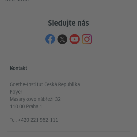
Sledujte nás
Service- und Informationsbereich
Kontakt
Goethe-Institut Česká Republika
Foyer
Masarykovo nábřeží 32
110 00 Praha 1
Tel.
+420 221 962-111