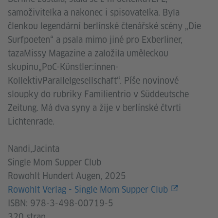
samoživitelka a nakonec i spisovatelka. Byla
členkou legendární berlínské čtenářské scény „Die
Surfpoeten“ a psala mimo jiné pro Exberliner,
tazaMissy Magazine a založila uměleckou
skupinu„PoC-Künstler:innen-
KollektivParallelgesellschaft“. Píše novinové
sloupky do rubriky Familientrio v Süddeutsche
Zeitung. Má dva syny a žije v berlínské čtvrti
Lichtenrade.
Nandi,Jacinta
Single Mom Supper Club
Rowohlt Hundert Augen, 2025
Rowohlt Verlag - Single Mom Supper Club
ISBN: 978-3-498-00719-5
320 stran