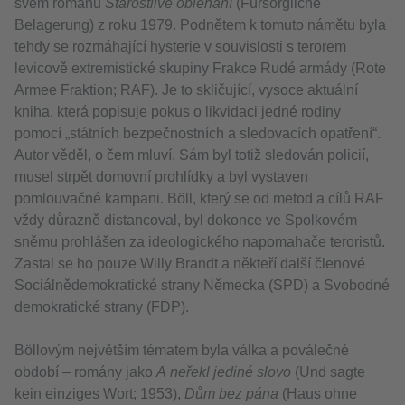
svém románu
Starostlivé obléhání
(Fürsorgliche
Belagerung) z roku 1979. Podnětem k tomuto námětu byla
tehdy se rozmáhající hysterie v souvislosti s terorem
levicově extremistické skupiny Frakce Rudé armády (Rote
Armee Fraktion; RAF). Je to skličující, vysoce aktuální
kniha, která popisuje pokus o likvidaci jedné rodiny
pomocí „státních bezpečnostních a sledovacích opatření“.
Autor věděl, o čem mluví. Sám byl totiž sledován policií,
musel strpět domovní prohlídky a byl vystaven
pomlouvačné kampani. Böll, který se od metod a cílů RAF
vždy důrazně distancoval, byl dokonce ve Spolkovém
sněmu prohlášen za ideologického napomahače teroristů.
Zastal se ho pouze Willy Brandt a někteří další členové
Sociálnědemokratické strany Německa (SPD) a Svobodné
demokratické strany (FDP).
Böllovým největším tématem byla válka a poválečné
období – romány jako
A neřekl jediné slovo
(Und sagte
kein einziges Wort; 1953),
Dům bez pána
(Haus ohne