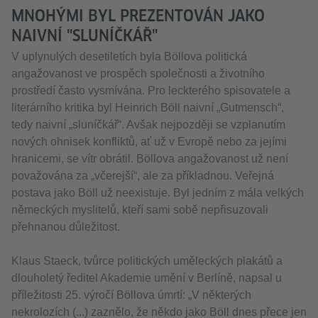
MNOHÝMI BYL PREZENTOVÁN JAKO
NAIVNÍ "SLUNÍČKÁŘ"
V uplynulých desetiletích byla Böllova politická
angažovanost ve prospěch společnosti a životního
prostředí často vysmívána. Pro leckterého spisovatele a
literárního kritika byl Heinrich Böll naivní „Gutmensch“,
tedy naivní „sluníčkář“. Avšak nejpozději se vzplanutím
nových ohnisek konfliktů, ať už v Evropě nebo za jejími
hranicemi, se vítr obrátil. Böllova angažovanost už není
považována za „včerejší“, ale za příkladnou. Veřejná
postava jako Böll už neexistuje. Byl jedním z mála velkých
německých myslitelů, kteří sami sobě nepřisuzovali
přehnanou důležitost.
Klaus Staeck, tvůrce politických uměleckých plakátů a
dlouholetý ředitel Akademie umění v Berlíně, napsal u
příležitosti 25. výročí Böllova úmrtí: „V některých
nekrolozích (...) zaznělo, že někdo jako Böll dnes přece jen