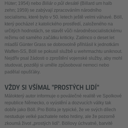
Hüter; 1954) nebo
Biliár o půl desáté
(Billard um halb
zehn; 1959) se zabývají zpracováním národního
socialismu, které bylo v 50. letech ještě velmi váhavé. Böll,
který pocházel z katolického prostředí, založeného na
určitých hodnotách, se stavěl vůči národněsocialistickému
režimu od samého začátku kriticky. Zatímco o deset let
mladší Günter Grass se dobrovolně přihlásil k jednotkám
Waffen-SS, Böll se pokusil službě u wehrmachtu uniknout.
Nejdřív psal žádosti o zproštění vojenské služby, aby mohl
studovat, později si uměle způsoboval nemoci nebo
padělal opušťáky.
VŽDY SI VŠÍMAL "PROSTÝCH LIDÍ"
Málokterý autor informuje o poválečné realitě ve Spolkové
republice Německo, o vyústění a dozvucích války tak
dobře jako Böll. Pro Bölla je typické, že ve svých dílech
nestuduje velké pachatele nebo hrdiny, ale že pozorně
zkoumá život „prostých lidí“. Böllovy úchvatné, barvité