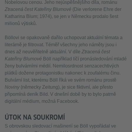
Nobelovou cenou. Jeho nejúspěšnějšího díla, románu
Ztracená čest Kateřiny Blumové
(Die verlorene Ehre der
Katharina Blum; 1974), se jen v Německu prodalo šest
milionů výtisků.
Böllovi se opakovaně dařilo uchopovat aktuální témata a
literárně je filtrovat. Téměř všechny jeho náměty jsou i
dnes až neuvěřitelně aktuální. V díle
Ztracená čest
Kateřiny Blumové
Böll například líčí pronásledování mladé
ženy bulvárními médií. Nemilosrdnost senzacechtivých
plátků dožene protagonistku nakonec k zoufalému činu.
Bulvární list, kterému Böll říká ve svém románu prostě
Noviny
(německy Zeitung), je sice fiktivní, ale přesto
připomíná deník Bild. V dnešní době by to bylo patrně
digitální médium, možná Facebook.
ÚTOK NA SOUKROMÍ
S obrovskou sledovací mašinerií se Böll vypořádal ve