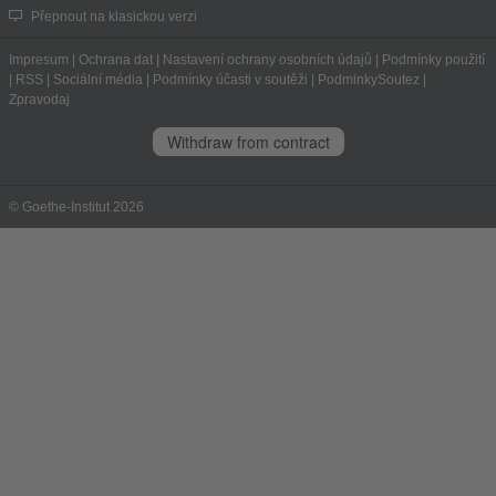
Přepnout na klasickou verzi
Impresum
|
Ochrana dat
|
Nastavení ochrany osobních údajů
|
Podmínky použití
|
RSS
|
Sociální média
|
Podmínky účasti v soutěži
|
PodminkySoutez
|
Zpravodaj
Withdraw from contract
© Goethe-Institut 2026