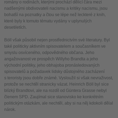
romány o rodinách, kterými prochází dělicí čára mezi
nadšenými obdivovateli nacismu a kritiky nacismu, jsou
bohatší na poznatky a čtou se lépe než leckteré z knih,
které byly k tomuto tématu vydány v uplynulých
desetiletích.
Böll však působil nejen prostřednictvím své literatury. Byl
také politicky aktivním spisovatelem a současníkem ve
smyslu osvíceného, odpovědného občana. Jeho
angažovanost ve prospěch Willyho Brandta a jeho
východní politiky, jeho obhajoba pronásledovaných
spisovatelů a požadavek lidsky důstojného zacházení
s teroristy jsou dobře známé. Vysloužil si však nevraživost,
protože se nechtěl stranicky vázat. Heinrich Böll byl sice
blízký Brandtovi, ale na rozdíl od Güntera Grasse nebyl
členem SPD. Zaujímal sice stanovisko ke konkrétním
politickým otázkám, ale nechtěl, aby si na něj kdokoli dělal
nárok.