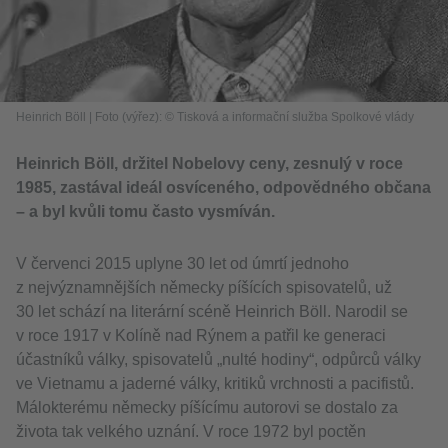
Heinrich Böll
|
Foto (výřez): © Tisková a informační služba Spolkové vlády
Heinrich Böll, držitel Nobelovy ceny, zesnulý v roce
1985, zastával ideál osvíceného, odpovědného občana
– a byl kvůli tomu často vysmíván.
V červenci 2015 uplyne 30 let od úmrtí jednoho
z nejvýznamnějších německy píšících spisovatelů, už
30 let schází na literární scéně Heinrich Böll. Narodil se
v roce 1917 v Kolíně nad Rýnem a patřil ke generaci
účastníků války, spisovatelů „nulté hodiny“, odpůrců války
ve Vietnamu a jaderné války, kritiků vrchnosti a pacifistů.
Málokterému německy píšícímu autorovi se dostalo za
života tak velkého uznání. V roce 1972 byl poctěn