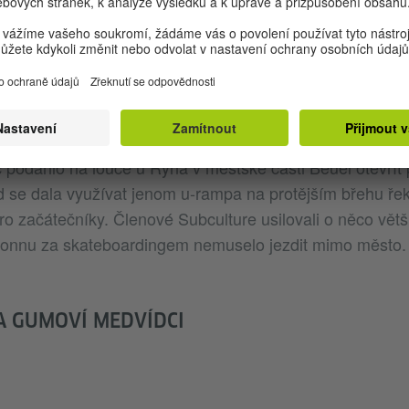
ouce u Rýna.
|
Foto (detail): © Beton für Bonn
e Bonn pořádal se svojí iniciativou Beton pro Bonn benef
erty, prodával zboží a sháněl investory po celé čtyři rok
podařilo na louce u Rýna v městské části Beuel otevřít
 se dala využívat jenom u-rampa na protějším břehu řeky
ro začátečníky. Členové Subculture usilovali o něco vět
 Bonnu za skateboardingem nemuselo jezdit mimo město.
A GUMOVÍ MEDVÍDCI