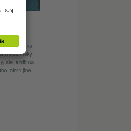
iční akce,
y. V létě roku
 první bonnský
, ale jezdit na
šího mimo jiné