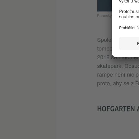
Bonnský skatepark na l
Spolek Subcultur
tomboly nebo konc
2018 se nakonec 
skatepark. Dosud
rampě není nic p
proto, aby se z
HOFGARTEN 