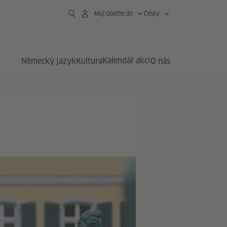
Můj Goethe.de
Česky
Kalendář akcí
Německý jazyk
Kultura
O nás