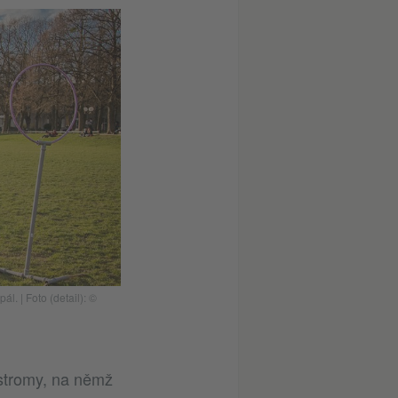
pál.
|
Foto (detail): ©
stromy, na němž