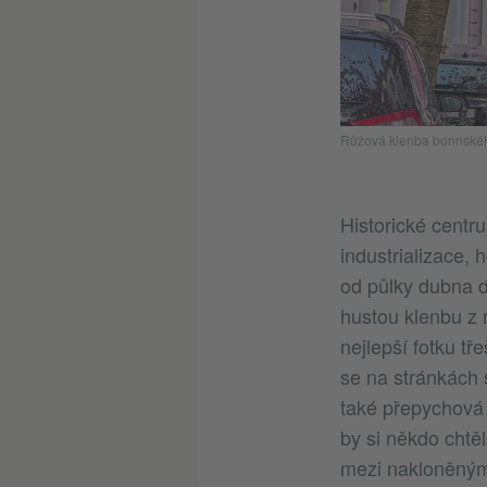
Růžová klenba bonnského 
Historické centr
industrializace,
od půlky dubna d
hustou klenbu z 
nejlepší fotku t
se na stránkách 
také přepychová
by si někdo chtě
mezi nakloněným