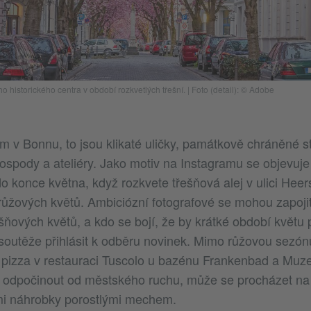
historického centra v období rozkvetlých třešní.
|
Foto (detail): © Adobe
um v Bonnu, to jsou klikaté uličky, památkově chráněné 
 hospody a ateliéry. Jako motiv na Instagramu se objevuj
o konce května, když rozkvete třešňová alej v ulici Heers
růžových květů. Ambiciózní fotografové se mohou zapoji
řešňových květů, a kdo se bojí, že by krátké období květ
soutěže přihlásit k odběru novinek. Mimo růžovou sezónu
 pizza v restauraci Tuscolo u bazénu Frankenbad a Mu
l odpočinout od městského ruchu, může se procházet na
i náhrobky porostlými mechem.