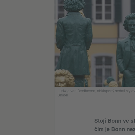
Ludwig van Beethoven, obklopený sedmi sty dvojní
Simon
Stojí Bonn ve s
čím je Bonn nez