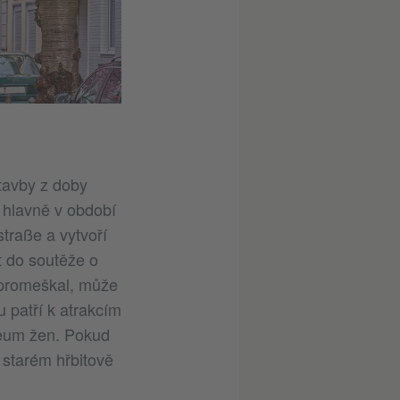
stavby z doby
e hlavně v období
traße a vytvoří
t do soutěže o
u promeškal, může
 patří k atrakcím
zeum žen. Pokud
 starém hřbitově