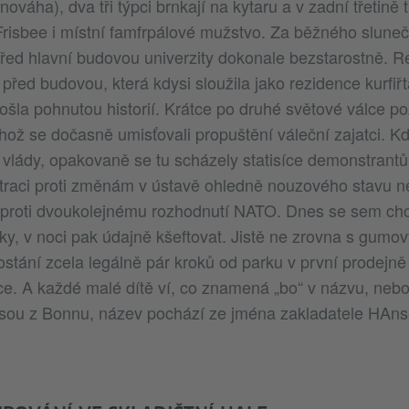
nováha), dva tři týpci brnkají na kytaru a v zadní třetině 
Frisbee i místní famfrpálové mužstvo. Za běžného slun
řed hlavní budovou univerzity dokonale bezstarostně. R
e před budovou, která kdysi sloužila jako rezidence kurfi
ošla pohnutou historií. Krátce po druhé světové válce p
ěhož se dočasně umisťovali propuštění váleční zajatci. K
 vlády, opakovaně se tu scházely statisíce demonstrantů
traci proti změnám v ústavě ohledně nouzového stavu n
proti dvoukolejnému rozhodnutí NATO. Dnes se sem chod
y, v noci pak údajně kšeftovat. Jistě ne zrovna s gumo
 dostání zcela legálně pár kroků od parku v první prodejně
ce. A každé malé dítě ví, co znamená „bo“ v názvu, neb
jsou z Bonnu, název pochází ze jména zakladatele HAns