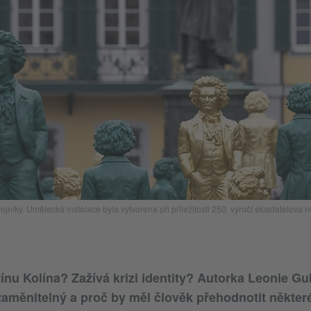
ky. Umělecká instalace byla vytvořena při příležitosti 250. výročí skladatelova naro
tínu Kolína? Zažívá krizi identity? Autorka Leonie Gu
aměnitelný a proč by měl člověk přehodnotit některé