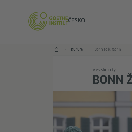
ČESKO
Hlavní stránka
Kultura
Bonn že je fádní?
Městské črty
BONN Ž