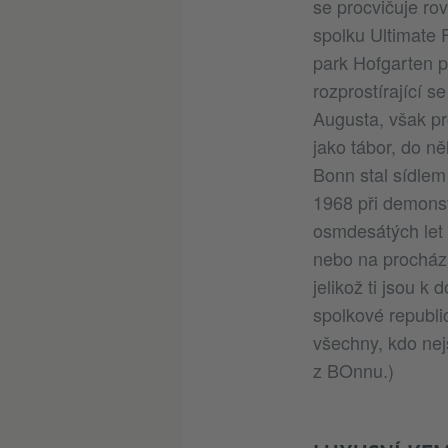
se procvičuje rov
spolku Ultimate 
park Hofgarten p
rozprostírající s
Augusta, však pr
jako tábor, do n
Bonn stal sídlem
1968 při demons
osmdesátých let 
nebo na procházk
jelikož ti jsou k
spolkové republi
všechny, kdo ne
z BOnnu.)