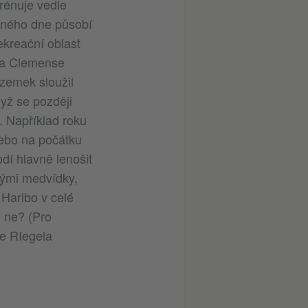
trénuje vedle
ečného dne působí
ekreační oblast
řta Clemense
ozemek sloužil
dyž se později
. Například roku
ebo na počátku
í hlavně lenošit
vými medvídky,
 Haribo v celé
o ne? (Pro
e RIegela