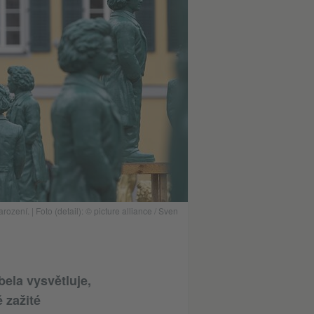
zení. | Foto (detail): © picture alliance / Sven
bela vysvětluje,
 zažité