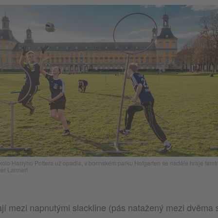
kolo Harryho Pottera už opadla, v bonnském parku Hofgarten se nadále hraje famfr
ker Lannert
jí mezi napnutými slackline (pás natažený mezi dvěma 