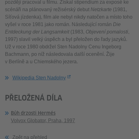
později pracoval u filmu. Získal stipendium za exposé ke
scénáři na plánovaný režisérský debut
Netzkarte
(1981,
Síťová jízdenka), film ale nebyl nikdy natočen a místo toho
vyšel v roce 1981 jako román. Následující román
Die
Entdeckung der Langsamkeit
(1983,
Objevení pomalosti
,
1997) slavil velký úspěch a byl přeložen do řady jazyků.
Už v roce 1980 obdržel Sten Nadolny Cenu Ingeborg
Bachmann, po níž následovala další ocenění. Žije
v Berlíně a u Chiemského jezera.
Wikipedia Sten Nadolny
PŘELOŽENÁ DÍLA
Bůh drzosti Hermés
Volvox Globator, Praha, 1997
Zpět na přehled