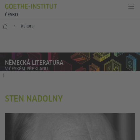
ČESKO
Hlavní stránka
Kultura
NĚMECKÁ LITERATURA
V ČESKÉM PŘEKLADU
|
STEN NADOLNY