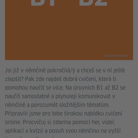
© Goethe-Institut
Jsi již v němčině pokročilá/ý a chceš se v ní ještě
zlepšit? Pak zde najdeš dobrá cvičení, která ti
pomohou naučit se více. Na úrovních B1 až B2 se
naučíš samostatně a plynuleji komunikovat v
němčině a porozumět složitějším tématům.
Připravili jsme pro tebe širokou nabídku cvičení
online. Procvičuj si zdarma pomocí her, videí,
aplikací a kvízů a posuň svou němčinu na vyšší