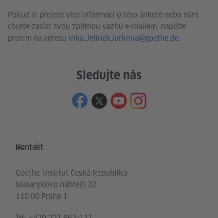
Pokud si přejete více informací o této anketě nebo nám
chcete zaslat svou zpětnou vazbu e-mailem, napište
prosím na adresu
Inka.JelinekJurkova@goethe.de
.
Sledujte nás
Service- und Informationsbereich
Kontakt
Goethe-Institut Česká Republika
Masarykovo nábřeží 32
110 00 Praha 1
Tel.
+420 221 962-111