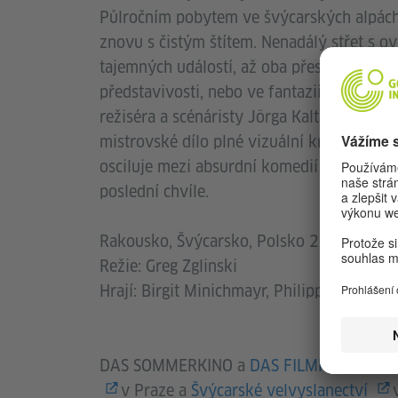
Půlročním pobytem ve švýcarských alpách s
znovu s čistým štítem. Nenadálý střet s ov
tajemných událostí, až oba přestávají tušit,
představivosti, nebo ve fantazii toho dr
režiséra a scénáristy Jörga Kalta, který z
mistrovské dílo plné vizuální krásy a in
osciluje mezi absurdní komedií a vzrušují
poslední chvíle.
Rakousko, Švýcarsko, Polsko 2016, 95 mi
Režie: Greg Zglinski
Hrají: Birgit Minichmayr, Philipp Hochmai
DAS SOMMERKINO a
DAS FILMFEST
spolu
v Praze a
Švýcarské velvyslanectví