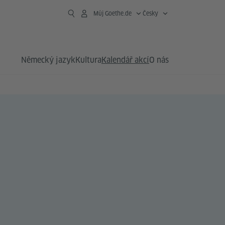
Můj Goethe.de
Česky
Německý jazyk
Kultura
Kalendář akcí
O nás