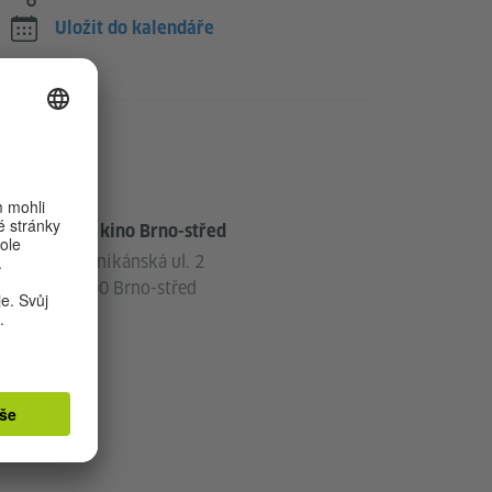
Uložit do kalendáře
Adresa
Letní kino Brno-střed
Dominikánská ul. 2
602 00 Brno-střed