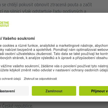
e chtějí pokusit obnovit ztracená pouta a začít
cí na silnici však odstartuje řadu podivných a
 kde se vlastně nacházejí: v realitě, ve vlastní
uhého…Podle původního scénáře rakouského
emřel v roce 2007, vytvořil Greg Zglinski
tenzivních emocí. Snímek plný černého humoru
cím psychothrillerem, který upoutá diváka až do
n.
r, Mona Petri, Mehdi Nebbou, Michael Ostrowski
pořádají
Goethe-Institut
,
Rakouské kulturní fórum
v České republice.