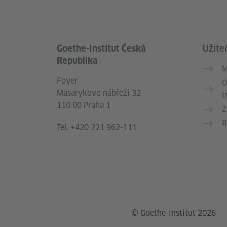
Goethe-Institut Česká
Užite
Service- und Informationsbereich
Republika
M
Foyer
O
Masarykovo nábřeží 32
I
110 00 Praha 1
Z
R
Tel.
+420 221 962-111
© Goethe-Institut 2026