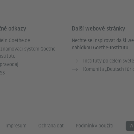
čné odkazy
Další webové stránky
ein Goethe.de
Nechte se inspirovat další w
nabídkou Goethe-Institutu:
znamovací systém Goethe-
nstitutu
Instituty po celém světě
pravodaj
Komunita „Deutsch für 
SS
Impresum
Ochrana dat
Podmínky použití
Wi