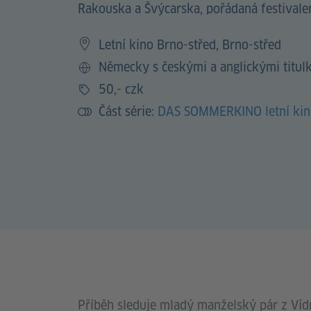
Rakouska a Švýcarska, pořádaná festiva
Letní kino Brno-střed, Brno-střed
Německy s českými a anglickými titul
Jazyk
50,- czk
Vstup
Část série:
DAS SOMMERKINO letní kin
Příběh sleduje mladý manželský pár z Vídně