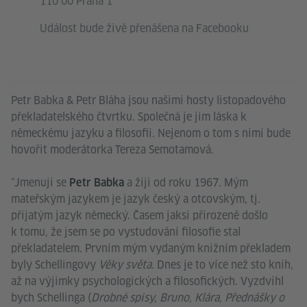
110 00 Praha 1
Událost bude živě přenášena na Facebooku
Petr Babka & Petr Bláha jsou našimi hosty listopadového
překladatelského čtvrtku. Společná je jim láska k
německému jazyku a filosofii. Nejenom o tom s nimi bude
hovořit moderátorka Tereza Semotamová.
"Jmenuji se
a žiji od roku 1967. Mým
Petr Babka
mateřským jazykem je jazyk český a otcovským, tj.
přijatým jazyk německý. Časem jaksi přirozeně došlo
k tomu, že jsem se po vystudování filosofie stal
překladatelem. Prvním mým vydaným knižním překladem
byly Schellingovy
Věky světa
. Dnes je to více než sto knih,
až na výjimky psychologických a filosofických. Vyzdvihl
bych Schellinga (
Drobné spisy, Bruno, Klára, Přednášky o