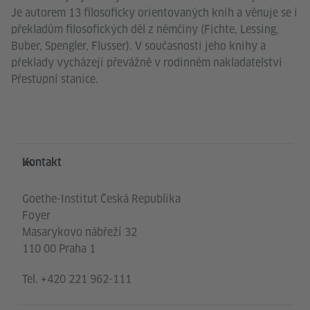
Je autorem 13 filosoficky orientovaných knih a věnuje se i
překladům filosofických děl z němčiny (Fichte, Lessing,
Buber, Spengler, Flusser). V současnosti jeho knihy a
překlady vycházejí převážně v rodinném nakladatelství
Přestupní stanice.
Service- und Informationsbereich
Kontakt
Goethe-Institut Česká Republika
Foyer
Masarykovo nábřeží 32
110 00 Praha 1
Tel.
+420 221 962-111