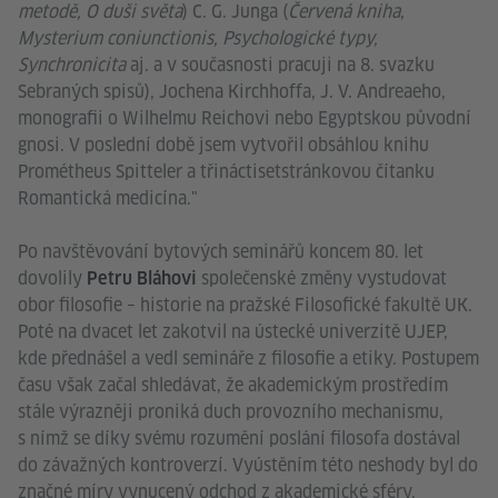
metodě, O duši světa
) C. G. Junga (
Červená kniha
,
Mysterium coniunctionis, Psychologické typy,
Synchronicita
aj. a v současnosti pracuji na 8. svazku
Sebraných spisů), Jochena Kirchhoffa, J. V. Andreaeho,
monografii o Wilhelmu Reichovi nebo Egyptskou původní
gnosi. V poslední době jsem vytvořil obsáhlou knihu
Prométheus Spitteler a třináctisetstránkovou čítanku
Romantická medicína."
Po navštěvování bytových seminářů koncem 80. let
dovolily
společenské změny vystudovat
Petru Bláhovi
obor filosofie – historie na pražské Filosofické fakultě UK.
Poté na dvacet let zakotvil na ústecké univerzitě UJEP,
kde přednášel a vedl semináře z filosofie a etiky. Postupem
času však začal shledávat, že akademickým prostředím
stále výrazněji proniká duch provozního mechanismu,
s nímž se díky svému rozumění poslání filosofa dostával
do závažných kontroverzí. Vyústěním této neshody byl do
značné míry vynucený odchod z akademické sféry.