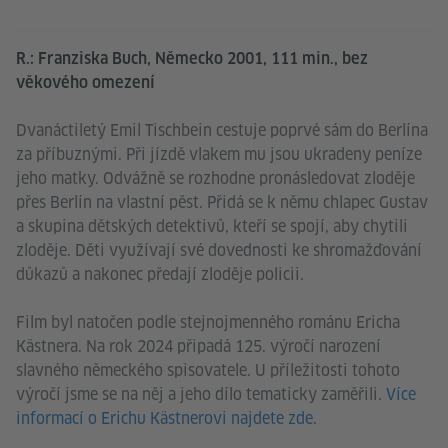
R.:
Franziska Buch, Německo 2001, 111 min., bez
věkového omezení
Dvanáctiletý Emil Tischbein cestuje poprvé sám do Berlína
za příbuznými. Při jízdě vlakem mu jsou ukradeny peníze
jeho matky. Odvážně se rozhodne pronásledovat zloděje
přes Berlín na vlastní pěst. Přidá se k němu chlapec Gustav
a skupina dětských detektivů, kteří se spojí, aby chytili
zloděje. Děti využívají své dovednosti ke shromažďování
důkazů a nakonec předají zloděje policii.
Film byl natočen podle stejnojmenného románu Ericha
Kästnera. Na rok 2024 připadá 125. výročí narození
slavného německého spisovatele. U příležitosti tohoto
výročí jsme se na něj a jeho dílo tematicky zaměřili.
Více
informací o Erichu Kästnerovi najdete zde.