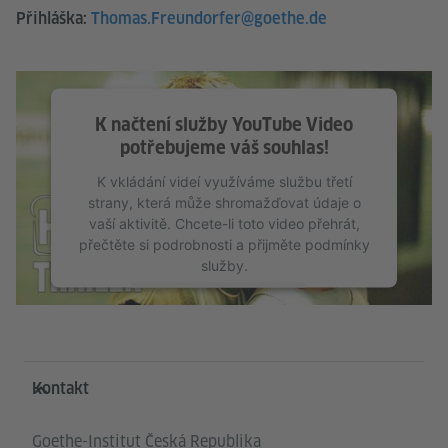
Přihláška:
Thomas.Freundorfer@goethe.de
K načtení služby YouTube Video
potřebujeme váš souhlas!
K vkládání videí využíváme službu třetí
strany, která může shromažďovat údaje o
vaší aktivitě. Chcete-li toto video přehrát,
přečtěte si podrobnosti a přijměte podmínky
služby.
Další informace
Přijmout
Service- und Informationsbereich
Kontakt
Goethe-Institut Česká Republika