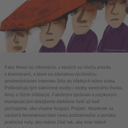
© Goethe-Institut
Fake News sú informácie, v ktorých sa mieša pravda
s klamstvami, a ktoré sa závratnou rýchlosťou
prostredníctvom internetu šíria do všetkých kútov sveta.
Poškodzujú tým súkromné osoby i osoby verejného života,
firmy a rôzne inštitúcie. Falošným správam a jazykovým
manipuláciám dokážeme efektívne čeliť až keď
pochopíme, ako vlastne fungujú. Projekt #klartexte sa
zaoberá fenoménom fake news podrobnejšie a ponúka
praktické rady, ako máme čítať tak, aby sme neboli