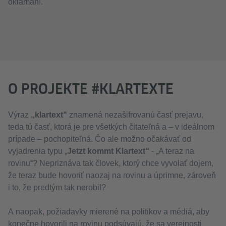
oklamaní.
O PROJEKTE #KLARTEXTE
Výraz
„klartext“
znamená nezašifrovanú časť prejavu,
teda tú časť, ktorá je pre všetkých čitateľná a – v ideálnom
prípade – pochopiteľná. Čo ale možno očakávať od
vyjadrenia typu „
Jetzt kommt Klartext“
- „A teraz na
rovinu“? Nepriznáva tak človek, ktorý chce vyvolať dojem,
že teraz bude hovoriť naozaj na rovinu a úprimne, zároveň
i to, že predtým tak nerobil?
A naopak, požiadavky mierené na politikov a médiá, aby
konečne hovorili na rovinu podsúvajú, že sa verejnosti