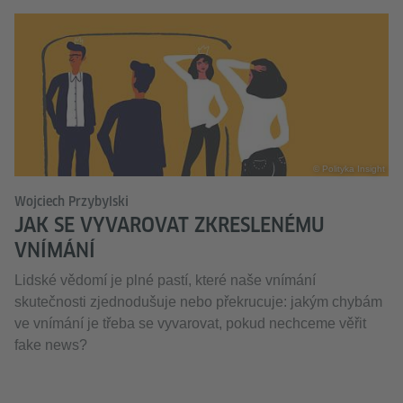
© Polityka Insight
Wojciech Przybylski
JAK SE VYVAROVAT ZKRESLENÉMU
VNÍMÁNÍ
Lidské vědomí je plné pastí, které naše vnímání
skutečnosti zjednodušuje nebo překrucuje: jakým chybám
ve vnímání je třeba se vyvarovat, pokud nechceme věřit
fake news?