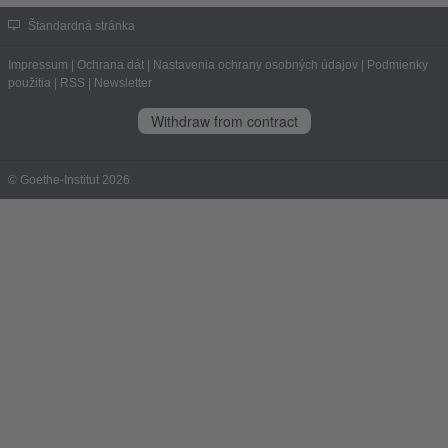
Štandardná stránka
Impressum
|
Ochrana dát
|
Nastavenia ochrany osobných údajov
|
Podmienky
použitia
|
RSS
|
Newsletter
Withdraw from contract
© Goethe-Institut 2026