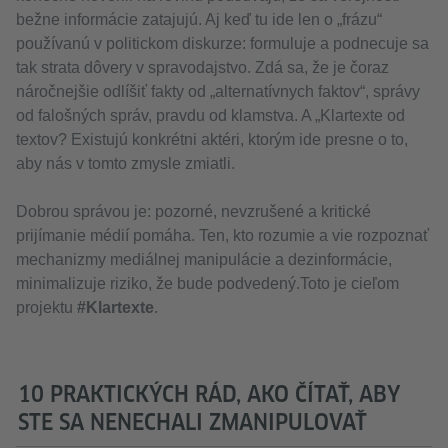
bežne informácie zatajujú. Aj keď tu ide len o „frázu“
používanú v politickom diskurze: formuluje a podnecuje sa
tak strata dôvery v spravodajstvo. Zdá sa, že je čoraz
náročnejšie odlíšiť fakty od „alternatívnych faktov“, správy
od falošných správ, pravdu od klamstva. A „Klartexte od
textov? Existujú konkrétni aktéri, ktorým ide presne o to,
aby nás v tomto zmysle zmiatli.
Dobrou správou je: pozorné, nevzrušené a kritické
prijímanie médií pomáha. Ten, kto rozumie a vie rozpoznať
mechanizmy mediálnej manipulácie a dezinformácie,
minimalizuje riziko, že bude podvedený.Toto je cieľom
projektu
#Klartexte
.
10 PRAKTICKÝCH RÁD, AKO ČÍTAŤ, ABY
STE SA NENECHALI ZMANIPULOVAŤ