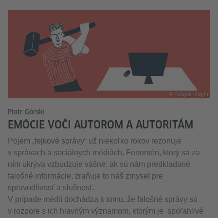
© Polityka Insight
Piotr Górski
EMÓCIE VOČI AUTOROM A AUTORITÁM
Pojem „fejkové správy“ už niekoľko rokov rezonuje
v správach a sociálnych médiách. Fenomén, ktorý sa za
ním ukrýva vzbudzuje vášne: ak sú nám predkladané
falošné informácie, zraňuje to náš zmysel pre
spravodlivosť a slušnosť.
V prípade médií dochádza k tomu, že falošné správy sú
v rozpore s ich hlavným významom, ktorým je spoľahlivé