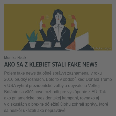
© Polityka Insight
Monika Helak
AKO SA Z KLEBIET STALI FAKE NEWS
Pojem fake news (falošné správy) zaznamenal v roku
2016 prudký rozmach. Bolo to v období, keď Donald Trump
v USA vyhral prezidentské voľby a obyvatelia Veľkej
Británie sa väčšinovo rozhodli pre vystúpenie z EÚ. Tak
ako pri americkej prezidentskej kampani, rovnako aj
v diskusiách o brexite dôležitú úlohu zohrali správy, ktoré
sa neskôr ukázali ako nepravdivé.