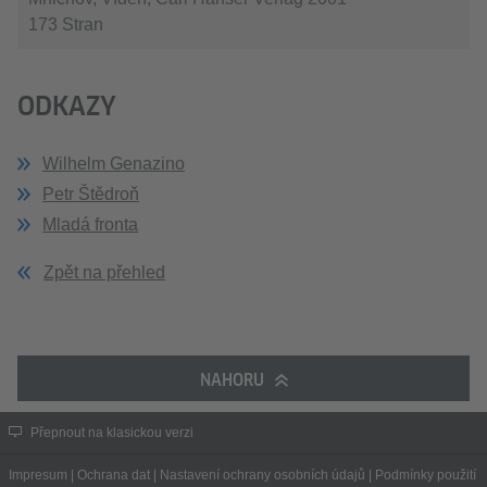
173 Stran
ODKAZY
Wilhelm Genazino
Petr Štědroň
Mladá fronta
Zpět na přehled
NAHORU
Přepnout na klasickou verzi
Impresum
|
Ochrana dat
|
Nastavení ochrany osobních údajů
|
Podmínky použití