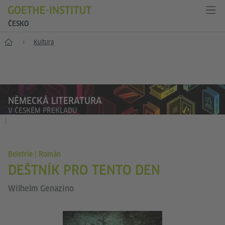
ČESKO
Hlavní stránka
Kultura
NĚMECKÁ LITERATURA
V ČESKÉM PŘEKLADU
|
Beletrie | Román
DEŠTNÍK PRO TENTO DEN
Wilhelm Genazino