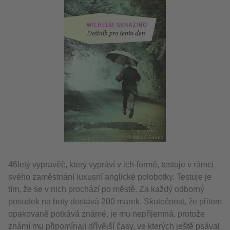
© Mladá Fronta
46letý vypravěč, který vypráví v ich-formě, testuje v rámci
svého zaměstnání luxusní anglické polobotky. Testuje je
tím, že se v nich prochází po městě. Za každý odborný
posudek na boty dostává 200 marek. Skutečnost, že přitom
opakovaně potkává známé, je mu nepříjemná, protože
známí mu připomínají dřívější časy, ve kterých ještě psával