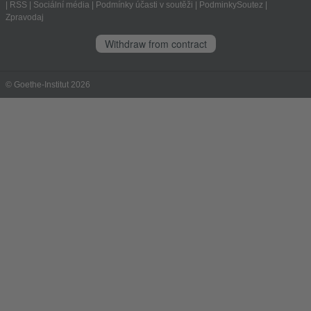
|
RSS
|
Sociální média
|
Podmínky účasti v soutěži
|
PodminkySoutez
|
Zpravodaj
Withdraw from contract
© Goethe-Institut 2026