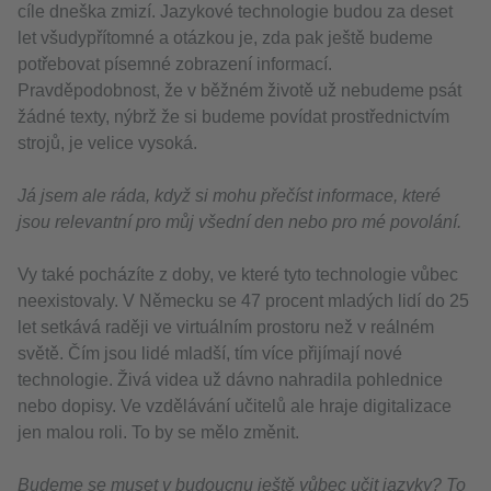
cíle dneška zmizí. Jazykové technologie budou za deset
let všudypřítomné a otázkou je, zda pak ještě budeme
potřebovat písemné zobrazení informací.
Pravděpodobnost, že v běžném životě už nebudeme psát
žádné texty, nýbrž že si budeme povídat prostřednictvím
strojů, je velice vysoká.
Já jsem ale ráda, když si mohu přečíst informace, které
jsou relevantní pro můj všední den nebo pro mé povolání.
Vy také pocházíte z doby, ve které tyto technologie vůbec
neexistovaly. V Německu se 47 procent mladých lidí do 25
let setkává raději ve virtuálním prostoru než v reálném
světě. Čím jsou lidé mladší, tím více přijímají nové
technologie. Živá videa už dávno nahradila pohlednice
nebo dopisy. Ve vzdělávání učitelů ale hraje digitalizace
jen malou roli. To by se mělo změnit.
Budeme se muset v budoucnu ještě vůbec učit jazyky? To