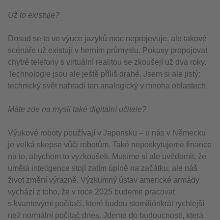
Už to existuje?
Dosud se to ve výuce jazyků moc neprojevuje, ale takové
scénáře už existují v herním průmyslu. Pokusy propojovat
chytré telefony s virtuální realitou se zkoušejí už dva roky.
Technologie jsou ale ještě příliš drahé. Jsem si ale jistý:
technický svět nahradí ten analogický v mnoha oblastech.
Máte zde na mysli také digitální učitele?
Výukové roboty používají v Japonsku – u nás v Německu
je velká skepse vůči robotům. Také neposkytujeme finance
na to, abychom to vyzkoušeli. Musíme si ale uvědomit, že
umělá inteligence stojí zatím úplně na začátku, ale náš
život změní výrazně. Výzkumný ústav americké armády
vychází z toho, že v roce 2025 budeme pracovat
s kvantovými počítači, které budou stomiliónkrát rychlejší
než normální počítač dnes. Jdeme do budoucnosti, která