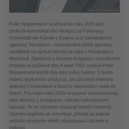
Foto: © ProSiebenSat1
Peter Wippermann vyučoval do roku 2015 jako
profesor komunikačního designu na Folkwang
Universität der Künste v Essenu a je zakladatelem
agentury Trendbüro – mezinárodně činné agentury
zaměřené na výzkum trendů se sídly v Hamburku a
Mnichově. Společně s Jensem Krügerem, manažerem
institutu na průzkum trhu Kantar TNS, vydává Peter
Wippermann každé dva roky Index hodnot. V tomto
indexu výzkumníci analyzují, jak uživatelé internetu
diskutují o hodnotách v blozích, komunitách nebo ve
fórech. Pro index roku 2018 se poprvé vyhodnocovaly
také obrázky z Instagramu. Aktuální vyhodnocení
ukazuje, že na významu získávají tradiční hodnoty.
Význam úspěchu se zmenšuje, příroda se poprvé
umístila na prvním místě, následovaná zdravím a
rodinou.