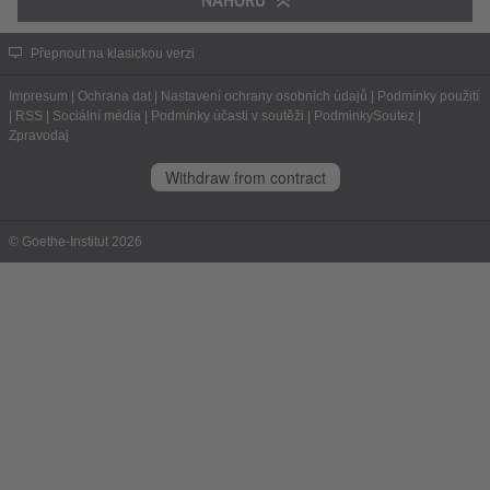
NAHORU
Přepnout na klasickou verzi
Impresum
|
Ochrana dat
|
Nastavení ochrany osobních údajů
|
Podmínky použití
|
RSS
|
Sociální média
|
Podmínky účasti v soutěži
|
PodminkySoutez
|
Zpravodaj
Withdraw from contract
© Goethe-Institut 2026