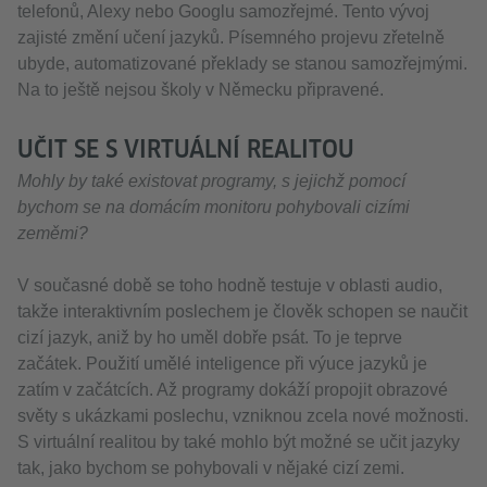
telefonů, Alexy nebo Googlu samozřejmé. Tento vývoj
zajisté změní učení jazyků. Písemného projevu zřetelně
ubyde, automatizované překlady se stanou samozřejmými.
Na to ještě nejsou školy v Německu připravené.
UČIT SE S VIRTUÁLNÍ REALITOU
Mohly by také existovat programy, s jejichž pomocí
bychom se na domácím monitoru pohybovali cizími
zeměmi?
V současné době se toho hodně testuje v oblasti audio,
takže interaktivním poslechem je člověk schopen se naučit
cizí jazyk, aniž by ho uměl dobře psát. To je teprve
začátek. Použití umělé inteligence při výuce jazyků je
zatím v začátcích. Až programy dokáží propojit obrazové
světy s ukázkami poslechu, vzniknou zcela nové možnosti.
S virtuální realitou by také mohlo být možné se učit jazyky
tak, jako bychom se pohybovali v nějaké cizí zemi.