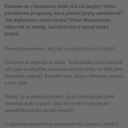
Budeme se v budoucnu ještě učit cizí jazyky? Nebo
převládnou programy, které přeloží jazyky simultánně?
Jak digitalizace změní výuku? Peter Wippermann,
odborník na trendy, načrtává vize o vývoji výuky
jazyků.
Pane Wippermanne, kdy jste se naučil první cizí jazyk?
Učil jsem se anglicky ve škole. To probíhalo zcela tradičně:
učil jsem se slovíčka, interpretoval jsem texty, ve třídě jsem
odpovídal anglicky. Bohužel dnes školy v Německu nejsou
o moc dále.
Říkáte, že je politováníhodné, že při učení jazyků ještě
dominuje tužka a papír. Jaké technické možnosti pro
zprostředkovávání jazyků existují?
V digitálním prostředí je rozpoznání řeči pomocí chytrých