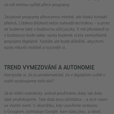
za mě mohou vyřídit přece programy.
Jazykové programy převezmou mnohé, ale lidský kontakt
přetrvá. Lidskou blízkost nelze nahradit technikou – a proto
se budeme také v budoucnu učit jazyky. V mé představě to
v budoucnu bude takto: spolu budeme zcela samozřejmě
propojeni digitálně. Nadále ale bude důležité, abychom
spolu mluvili osobně a rozuměli si.
TREND VYMEZOVÁNÍ A AUTONOMIE
Nemyslíte si, že je problematické, že v digitálním světě o
sobě vystavujeme tolik dat?
Já to vidím realisticky: pokud používáme data, tak data
také produkujeme. Tato data jsou ukládána – a sice nejen
ve vlastní zemi. V okamžiku, kdy uzavřeme smlouvu
s Googlem, rozhoduje Google, kam data jdou, a nikoli