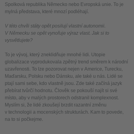
Spolková republika Německo nebo Evropská unie. To je
mylná představa, které mnozí podléhají.
V této chvíli státy opět posilují vlastní autonomii.
V Německu se opět vynořuje výraz vlast. Jak si to
vysvětlujete?
To je vývoj, který zneklidňuje mnohé lidi. Utopie
globalizace vyprodukovala zpětný trend směrem k národní
uzavřenosti. To lze pozorovat nejen v Americe, Turecku,
Maďarsku, Polsku nebo Dánsku, ale také u nás. Lidé se
ptají sami sebe, kdo vlastně jsou. Zde také začíná jazyk
přebírat tvůrčí hodnotu. Člověk se pokouší najít si své
místo, aby v malých prostorech odstranil komplexnost.
Myslím si, že lidé zkoušejí brzdit razantní změnu
v technologii a mocenských strukturách. Kam to povede,
na to si počkejme.