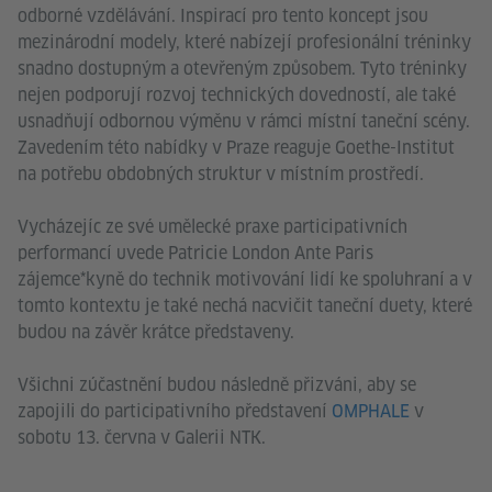
odborné vzdělávání. Inspirací pro tento koncept jsou
mezinárodní modely, které nabízejí profesionální tréninky
snadno dostupným a otevřeným způsobem. Tyto tréninky
nejen podporují rozvoj technických dovedností, ale také
usnadňují odbornou výměnu v rámci místní taneční scény.
Zavedením této nabídky v Praze reaguje Goethe-Institut
na potřebu obdobných struktur v místním prostředí.
Vycházejíc ze své umělecké praxe participativních
performancí uvede Patricie London Ante Paris
zájemce*kyně do technik motivování lidí ke spoluhraní a v
tomto kontextu je také nechá nacvičit taneční duety, které
budou na závěr krátce představeny.
Všichni zúčastnění budou následně přizváni, aby se
zapojili do participativního představení
OMPHALE
v
sobotu 13. června v Galerii NTK.