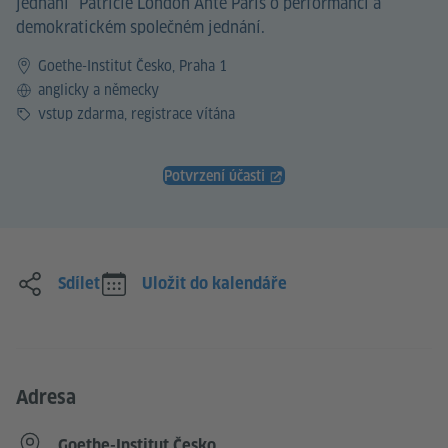
jednání“ Patricie London Ante Paris o performanci a
demokratickém společném jednání.
Goethe-Institut Česko, Praha 1
Jazyk
anglicky a německy
Vstup
vstup zdarma, registrace vítána
Potvrzení účasti
Sdílet
Uložit do kalendáře
Adresa
Goethe-Institut Česko