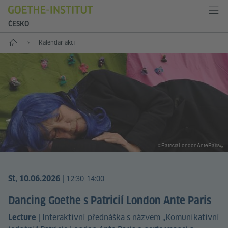
ČESKO
Hlavní stránka
Kalendář akcí
©PatriciaLondonAnteParis
|
St, 10.06.2026
12:30-14:00
Dancing Goethe s Patricií London Ante Paris
|
Interaktivní přednáška s názvem „Komunikativní
Lecture