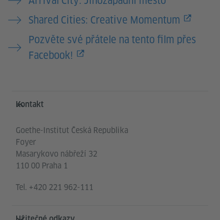
Arrival City: Jihozápadní město
Shared Cities: Creative Momentum
Pozvěte své přátele na tento film přes
Facebook!
Service- und Informationsbereich
Kontakt
Goethe-Institut Česká Republika
Foyer
Masarykovo nábřeží 32
110 00 Praha 1
Tel.
+420 221 962-111
Užitečné odkazy