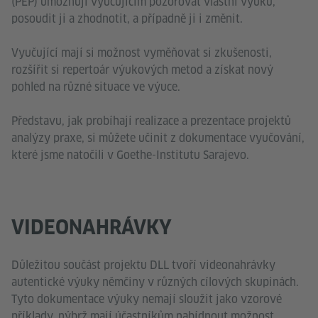
(PEP) umožňují vyučujícím pozorovat vlastní výuku,
posoudit ji a zhodnotit, a případně ji i změnit.
Vyučující mají si možnost vyměňovat si zkušenosti,
rozšířit si repertoár výukových metod a získat nový
pohled na různé situace ve výuce.
Představu, jak probíhají realizace a prezentace projektů
analýzy praxe, si můžete učinit z dokumentace vyučování,
které jsme natočili v Goethe-Institutu Sarajevo.
VIDEONAHRÁVKY
Důležitou součást projektu DLL tvoří videonahrávky
autentické výuky němčiny v různých cílových skupinách.
Tyto dokumentace výuky nemají sloužit jako vzorové
příklady, nýbrž mají účastníkům nabídnout možnost