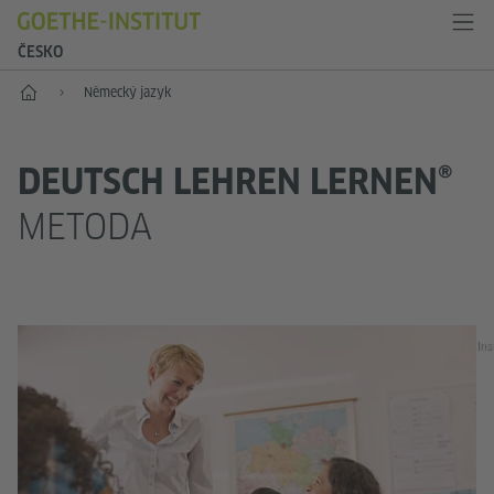
ČESKO
Hlavní stránka
Německý jazyk
DEUTSCH LEHREN LERNEN®
METODA
Ins