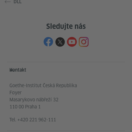
DLL
Sledujte nás
Service- und Informationsbereich
Kontakt
Goethe-Institut Česká Republika
Foyer
Masarykovo nábřeží 32
110 00 Praha 1
Tel.
+420 221 962-111