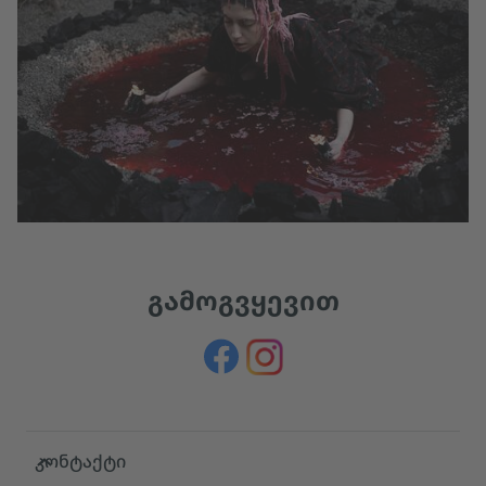
გამოგვყევით
Service- und Informationsbereich
კონტაქტი