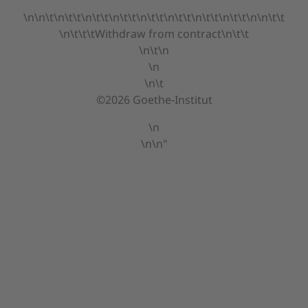
\n\n\t\n\t\t\n\t\t\n\t\t\n\t\t\n\t\t\n\t\t\n\t\t\n\n\t\t
\n\t\t\t
Withdraw from contract
\n\t\t
\n\t\n
\n
\n\t
©2026 Goethe-Institut
\n
\n\n"