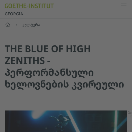
GEORGIA
მთავარი
კულტურა
THE BLUE OF HIGH
ZENITHS -
ᲞᲔᲠᲤᲝᲠᲛᲐᲜᲡᲣᲚᲘ
ᲮᲔᲚᲝᲕᲜᲔᲑᲘᲡ ᲙᲕᲘᲠᲔᲣᲚᲘ
Go
In