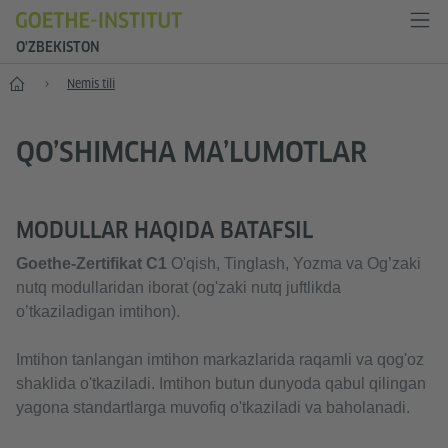
O'ZBEKISTON
Bosh sahifa
Nemis tili
QO’SHIMCHA MA’LUMOTLAR
MODULLAR HAQIDA BATAFSIL
Goethe-Zertifikat C1
O'qish, Tinglash, Yozma va Og’zaki
nutq modullaridan iborat (og'zaki nutq juftlikda
o’tkaziladigan imtihon).
Imtihon tanlangan imtihon markazlarida raqamli va qog'oz
shaklida o'tkaziladi. Imtihon butun dunyoda qabul qilingan
yagona standartlarga muvofiq o'tkaziladi va baholanadi.