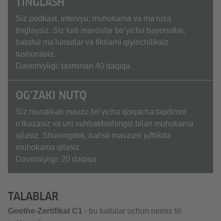
TINGLASH
Siz podkast, intervyu, muhokama va ma'ruza
tinglaysiz. Siz turli mavzular bo’yicha bayonotlar,
batafsil ma'lumotlar va fikrlarni qiyinchiliksiz
tushunasiz.
Davomiyligi: taxminan 40 daqiqa
OG’ZAKI NUTQ
Siz murakkab mavzu bo'yicha qisqacha taqdimot
o'tkazasiz va uni suhbatdoshingiz bilan muhokama
qilasiz. Shuningdek, bahsli mavzuni juftlikda
muhokama qilasiz.
Davomiyligi: 20 daqiqa
TALABLAR
Goethe-Zertifikat C1
- bu kattalar uchun nemis tili