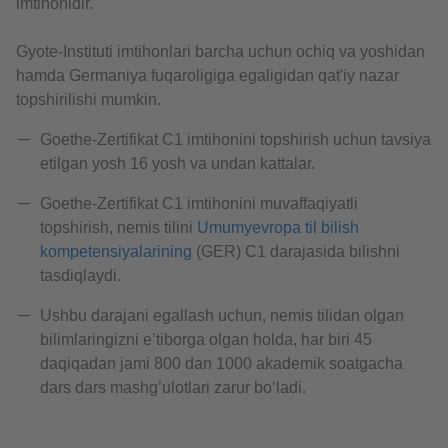
imtihonidir.
Gyote-Instituti imtihonlari barcha uchun ochiq va yoshidan
hamda Germaniya fuqaroligiga egaligidan qat'iy nazar
topshirilishi mumkin.
Goethe-Zertifikat C1 imtihonini topshirish uchun tavsiya
etilgan yosh 16 yosh va undan kattalar.
Goethe-Zertifikat C1 imtihonini muvaffaqiyatli
topshirish, nemis tilini
Umumyevropa til bilish
kompetensiyalarining
(GER) C1 darajasida bilishni
tasdiqlaydi.
Ushbu darajani egallash uchun, nemis tilidan olgan
bilimlaringizni e’tiborga olgan holda, har biri 45
daqiqadan jami 800 dan 1000 akademik soatgacha
dars dars mashg’ulotlari zarur bo‘ladi.