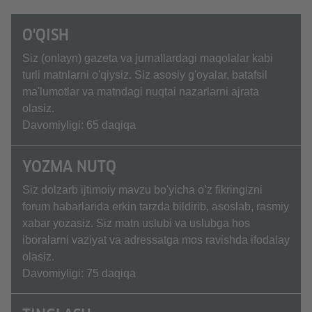
O'QISH
Siz (onlayn) gazeta va jurnallardagi maqolalar kabi
turli matnlarni o'qiysiz. Siz asosiy g'oyalar, batafsil
ma'lumotlar va matndagi nuqtai nazarlarni ajrata
olasiz.
Davomiyligi: 65 daqiqa
YOZMA NUTQ
Siz dolzarb ijtimoiy mavzu bo'yicha o’z fikringizni
forum habarlarida erkin tarzda bildirib, asoslab, rasmiy
xabar yozasiz. Siz matn uslubi va uslubga hos
iboralarni vaziyat va adressatga mos ravishda ifodalay
olasiz.
Davomiyligi: 75 daqiqa