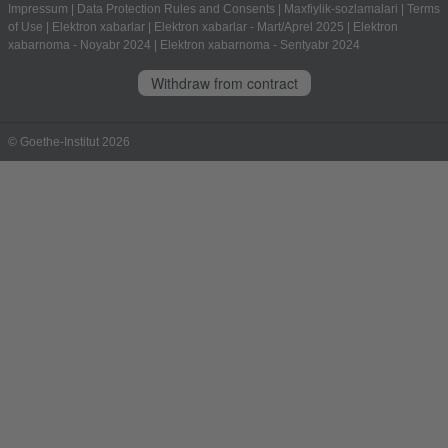
Impressum
|
Data Protection Rules and Consents
|
Maxfiylik-sozlamalari
|
Terms
of Use
|
Elektron xabarlar
|
Elektron xabarlar - Mart/Aprel 2025
|
Elektron
xabarnoma - Noyabr 2024
|
Elektron xabarnoma - Sentyabr 2024
Withdraw from contract
© Goethe-Institut 2026