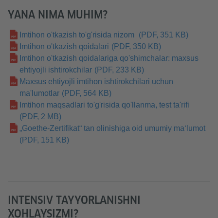
YANA NIMA MUHIM?
Imtihon o'tkazish to'g'risida nizom
(PDF, 351 KB)
Imtihon o'tkazish qoidalari
(PDF, 350 KB)
Imtihon o'tkazish qoidalariga qo'shimchalar: maxsus
ehtiyojli ishtirokchilar
(PDF, 233 KB)
Maxsus ehtiyojli imtihon ishtirokchilari uchun
ma'lumotlar
(PDF, 564 KB)
Imtihon maqsadlari to'g'risida qo'llanma, test ta'rifi
(PDF, 2 MB)
„Goethe-Zertifikat“ tan olinishiga oid umumiy ma‘lumot
(PDF, 151 KB)
INTENSIV TAYYORLANISHNI
XOHLAYSIZMI?