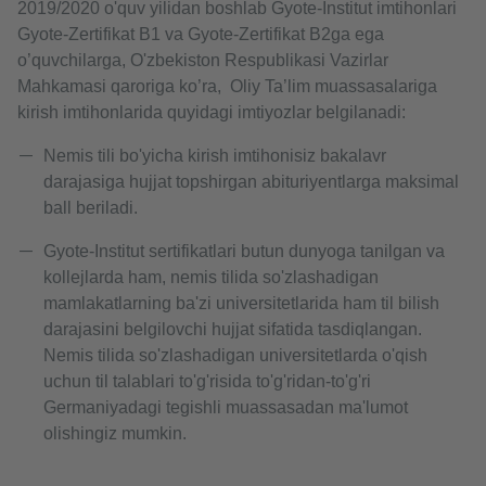
2019/2020 o'quv yilidan boshlab Gyote-Institut imtihonlari
Gyote-Zertifikat B1 va Gyote-Zertifikat B2ga ega
o’quvchilarga, O'zbekiston Respublikasi Vazirlar
Mahkamasi qaroriga ko’ra, Oliy Ta’lim muassasalariga
kirish imtihonlarida quyidagi imtiyozlar belgilanadi:
Nemis tili bo'yicha kirish imtihonisiz bakalavr
darajasiga hujjat topshirgan abituriyentlarga maksimal
ball beriladi.
Gyote-Institut sertifikatlari butun dunyoga tanilgan va
kollejlarda ham, nemis tilida so'zlashadigan
mamlakatlarning ba'zi universitetlarida ham til bilish
darajasini belgilovchi hujjat sifatida tasdiqlangan.
Nemis tilida so'zlashadigan universitetlarda o'qish
uchun til talablari to'g'risida to'g'ridan-to'g'ri
Germaniyadagi tegishli muassasadan ma'lumot
olishingiz mumkin.