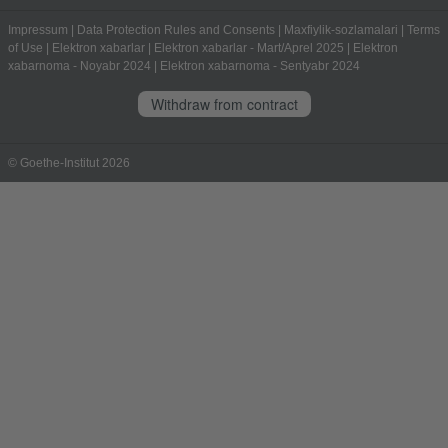
Impressum
|
Data Protection Rules and Consents
|
Maxfiylik-sozlamalari
|
Terms
of Use
|
Elektron xabarlar
|
Elektron xabarlar - Mart/Aprel 2025
|
Elektron
xabarnoma - Noyabr 2024
|
Elektron xabarnoma - Sentyabr 2024
Withdraw from contract
© Goethe-Institut 2026