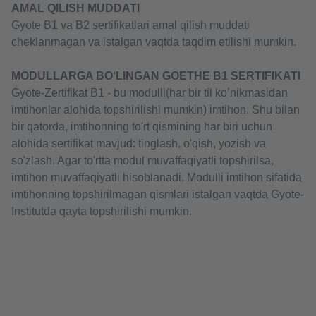
AMAL QILISH MUDDATI
Gyote B1 va B2 sertifikatlari amal qilish muddati
cheklanmagan va istalgan vaqtda taqdim etilishi mumkin.
MODULLARGA BO‘LINGAN GOETHE B1 SERTIFIKATI
Gyote-Zertifikat B1 - bu modulli(har bir til ko’nikmasidan
imtihonlar alohida topshirilishi mumkin) imtihon. Shu bilan
bir qatorda, imtihonning to'rt qismining har biri uchun
alohida sertifikat mavjud: tinglash, o'qish, yozish va
so'zlash. Agar to'rtta modul muvaffaqiyatli topshirilsa,
imtihon muvaffaqiyatli hisoblanadi. Modulli imtihon sifatida
imtihonning topshirilmagan qismlari istalgan vaqtda Gyote-
Institutda qayta topshirilishi mumkin.