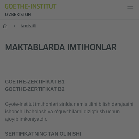
O'ZBEKISTON
Bosh sahifa
Nemis tili
MAKTABLARDA IMTIHONLAR
GOETHE-ZERTIFIKAT B1
GOETHE-ZERTIFIKAT B2
Gyote-Institut imtihonlari sinfda nemis tilini bilish darajasini
ishonchli baholash va o‘quvchilarni qiziqtirish uchun
ajoyib imkoniyatdir.
SERTIFIKATNING TAN OLINISHI