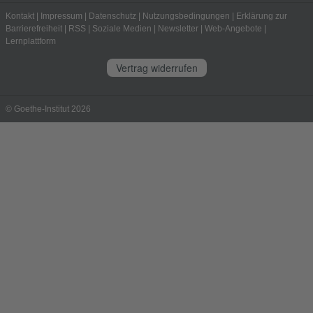
Kontakt
|
Impressum
|
Datenschutz
|
Nutzungsbedingungen
|
Erklärung zur
Barrierefreiheit
|
RSS
|
Soziale Medien
|
Newsletter
|
Web-Angebote
|
Lernplattform
Vertrag widerrufen
© Goethe-Institut 2026