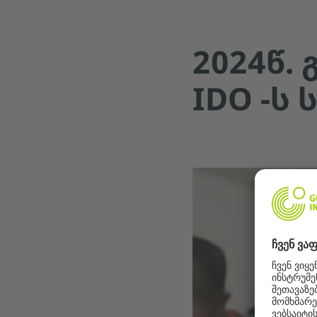
2024Წ.
IDO -Ს