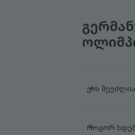
ᲒᲔᲠᲛᲐᲜ
ᲝᲚᲘᲛᲞ
ვის შეუძლი
როგორ ხდებ