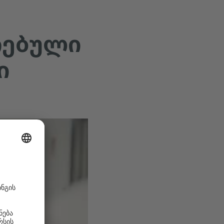
ᲐᲠᲔᲑᲣᲚᲘ
Ი