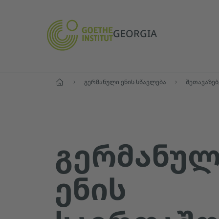
GEORGIA
მთავარი
გერმანული ენის სწავლება
ᲒᲔᲠᲛᲐᲜᲣᲚ
ᲔᲜᲘᲡ