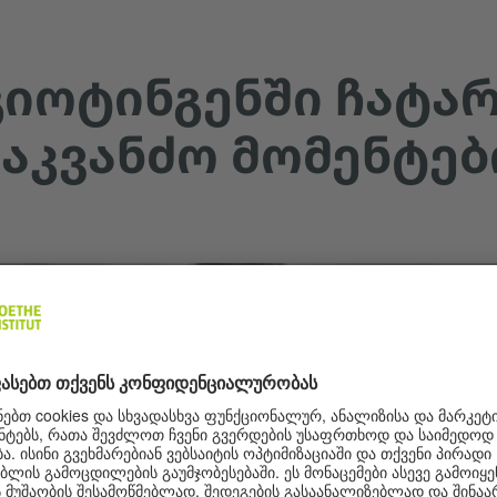
 ᲒᲘᲝᲢᲘᲜᲒᲔᲜᲨᲘ ᲩᲐᲢ
 ᲡᲐᲙᲕᲐᲜᲫᲝ ᲛᲝᲛᲔᲜᲢᲔᲑ
სერვისის „YouTube Video“
ჩასატვირთად თქვენი თანხმობა
გვჭირდება!
ჩვენ ვსარგებლობთ მესამე მხარის სერვისით
ვიდეოკონტენტის ჩასაშენებლად, რომელმაც