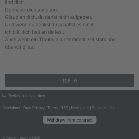
find dich.
Du musst dich aufleben.
Glaub an dich, du darfst nicht aufgeben.
Und wenn du denkst du schaffst es nicht,
ich bitt’ dich halt an dir fest.
Auch wenn ein Traum in dir zerbricht, sei stark und
überwind’ es.
TOP
Switch to classic view
Disclaimer
|
Data Privacy
|
Terms
|
RSS
|
Newsletter
|
Social Media
Withdraw from contract
© Goethe-Institut 2026