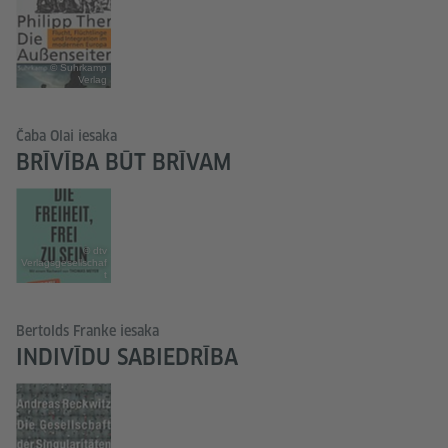
© Suhrkamp
Verlag
Čaba Olai iesaka
BRĪVĪBA BŪT BRĪVAM
© dtv
Verlagsgesellschaf
t
Bertolds Franke iesaka
INDIVĪDU SABIEDRĪBA