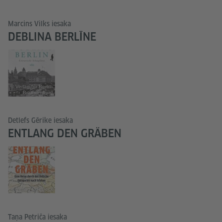
Marcins Vilks iesaka
DEBLINA BERLĪNE
© Verlag für Berlin-
Brandenburg
Detlefs Gērike iesaka
ENTLANG DEN GRÄBEN
© Verlag C.H.Beck
Taņa Petriča iesaka