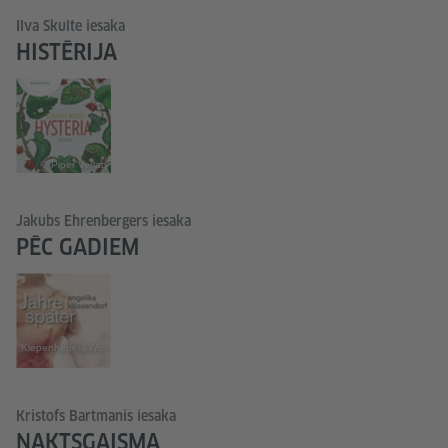
Ilva Skulte iesaka
HISTĒRIJA
© Piper Verlag
Jakubs Ehrenbergers iesaka
PĒC GADIEM
©
Kiepenheuer&Wits
ch
Kristofs Bartmanis iesaka
NAKTSGAISMA