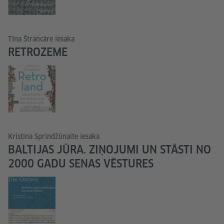
© Suhrkamp
Verlag
Tīna Štrancāre iesaka
RETROZEME
© S. FISCHER
Kristina Sprindžūnaite iesaka
BALTIJAS JŪRA. ZIŅOJUMI UN STĀSTI NO
2000 GADU SENAS VĒSTURES
© Galiani-Berlin