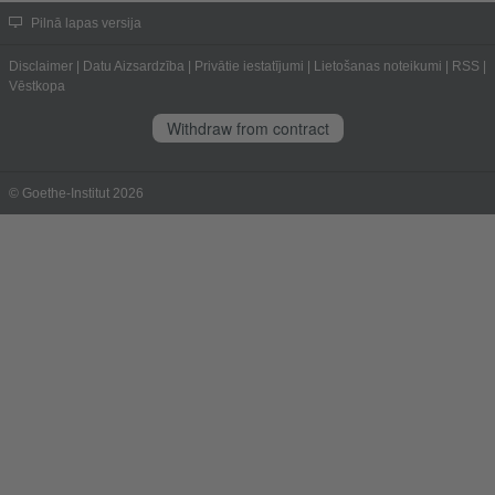
Pilnā lapas versija
Disclaimer
|
Datu Aizsardzība
|
Privātie iestatījumi
|
Lietošanas noteikumi
|
RSS
|
Vēstkopa
Withdraw from contract
© Goethe-Institut 2026