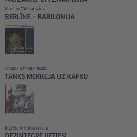
Marcins Vilks iesaka
BERLĪNE – BABILONIJA
© Verlag Klaus
Wagenbach
Ārpads Bernāts iesaka
TANKS MĒRĶĒJA UZ KAFKU
© Kiepenheuer &
Witsch
Ingrīda Arnolda iesaka
DEZINTEGRĒJIETIES!