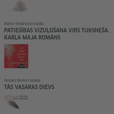
© Carl Hanser
Marije Voslāržova iesaka
PATIESĪBAS VIZUĻOŠANA VIRS TUKSNEŠA.
KARLA MAJA ROMĀNS
© Kiepenheuer &
Witsch
Tomašs Dimters iesaka
TĀS VASARAS DIEVS