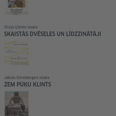
© Diogenes Verlag
Silvija Ģibiete iesaka
SKAISTĀS DVĒSELES UN LĪDZZINĀTĀJI
© Piper Verlag
Jakubs Ehrenbergers iesaka
ZEM PŪĶU KLINTS
© Carl Hanser
Verlag