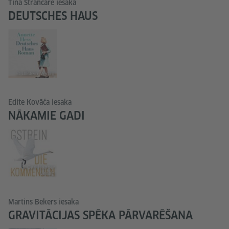
Tīna Štrancāre iesaka
DEUTSCHES HAUS
© Ullstein Verlag
Edite Kovāča iesaka
NĀKAMIE GADI
© Carl Hanser
Verlag
Martins Bekers iesaka
GRAVITĀCIJAS SPĒKA PĀRVARĒŠANA