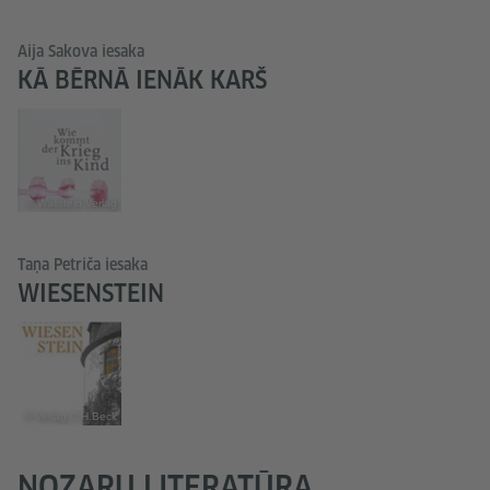
Aija Sakova iesaka
KĀ BĒRNĀ IENĀK KARŠ
© Wallstein Verlag
Taņa Petriča iesaka
WIESENSTEIN
© Verlag C.H.Beck
NOZARU LITERATŪRA