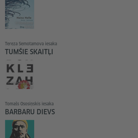
© Suhrkamp
Verlag
Tereza Semotamova iesaka
TUMŠIE SKAITĻI
© Matthes & Seitz
Berlin
Tomašs Ososiņskis iesaka
BARBARU DIEVS