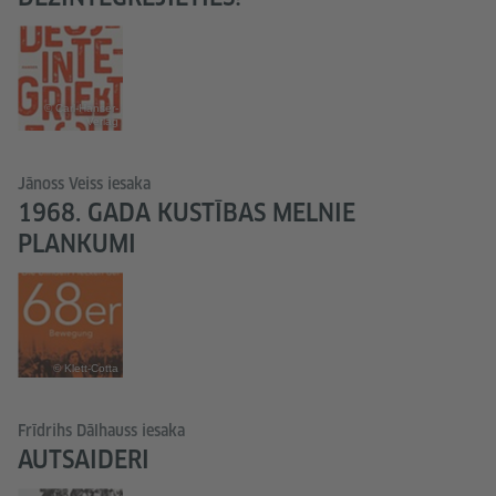
© Carl-Hanser-
Verlag
Jānoss Veiss iesaka
1968. GADA KUSTĪBAS MELNIE
PLANKUMI
© Klett-Cotta
Frīdrihs Dālhauss iesaka
AUTSAIDERI