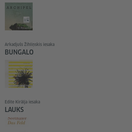
© Rowohlt
Arkadjušs Žihliņskis iesaka
BUNGALO
© Hanser Berlin
Edite Kirālja iesaka
LAUKS