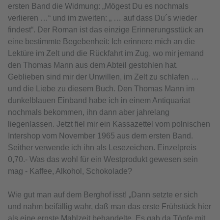
ersten Band die Widmung: „Mögest Du es nochmals
verlieren …“ und im zweiten: „ … auf dass Du´s wieder
findest“. Der Roman ist das einzige Erinnerungsstück an
eine bestimmte Begebenheit: Ich erinnere mich an die
Lektüre im Zelt und die Rückfahrt im Zug, wo mir jemand
den Thomas Mann aus dem Abteil gestohlen hat.
Geblieben sind mir der Unwillen, im Zelt zu schlafen …
und die Liebe zu diesem Buch. Den Thomas Mann im
dunkelblauen Einband habe ich in einem Antiquariat
nochmals bekommen, ihn dann aber jahrelang
liegenlassen. Jetzt fiel mir ein Kassazettel vom polnischen
Intershop vom November 1965 aus dem ersten Band.
Seither verwende ich ihn als Lesezeichen. Einzelpreis
0,70.- Was das wohl für ein Westprodukt gewesen sein
mag - Kaffee, Alkohol, Schokolade?
Wie gut man auf dem Berghof isst! „Dann setzte er sich
und nahm beifällig wahr, daß man das erste Frühstück hier
als eine ernste Mahlzeit behandelte. Es gab da Töpfe mit