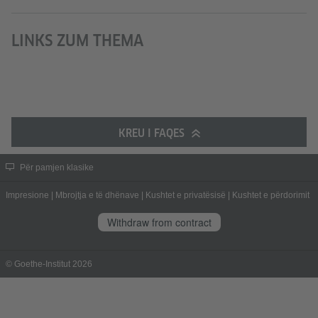
LINKS ZUM THEMA
KREU I FAQES
Për pamjen klasike
Impresione
|
Mbrojtja e të dhënave
|
Kushtet e privatësisë
|
Kushtet e përdorimit
Withdraw from contract
© Goethe-Institut 2026