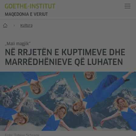
MAQEDONIA E VERIUT
Fillimi
Kultura
„Mali magjik“
NË RRJETËN E KUPTIMEVE DHE
MARRËDHËNIEVE QË LUHATEN
Foto: Tobias Schrank