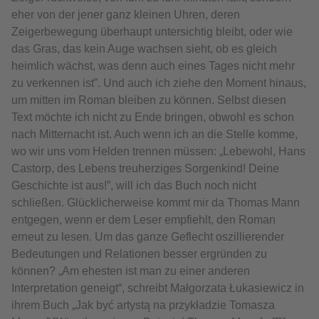
eher von der jener ganz kleinen Uhren, deren
Zeigerbewegung überhaupt untersichtig bleibt, oder wie
das Gras, das kein Auge wachsen sieht, ob es gleich
heimlich wächst, was denn auch eines Tages nicht mehr
zu verkennen ist”. Und auch ich ziehe den Moment hinaus,
um mitten im Roman bleiben zu können. Selbst diesen
Text möchte ich nicht zu Ende bringen, obwohl es schon
nach Mitternacht ist. Auch wenn ich an die Stelle komme,
wo wir uns vom Helden trennen müssen: „Lebewohl, Hans
Castorp, des Lebens treuherziges Sorgenkind! Deine
Geschichte ist aus!”, will ich das Buch noch nicht
schließen. Glücklicherweise kommt mir da Thomas Mann
entgegen, wenn er dem Leser empfiehlt, den Roman
erneut zu lesen. Um das ganze Geflecht oszillierender
Bedeutungen und Relationen besser ergründen zu
können? „Am ehesten ist man zu einer anderen
Interpretation geneigt“, schreibt Małgorzata Łukasiewicz in
ihrem Buch „Jak być artystą na przykładzie Tomasza