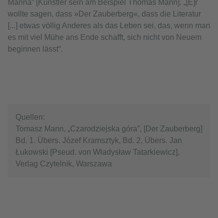
Manna” [Künstler sein am Beispiel Thomas Mann]. „[E]r
wollte sagen, dass »Der Zauberberg«, dass die Literatur
[...] etwas völlig Anderes als das Leben sei, das, wenn man
es mit viel Mühe ans Ende schafft, sich nicht von Neuem
beginnen lässt“.
Quellen:
Tomasz Mann, „Czarodziejska góra”, [Der Zauberberg]
Bd. 1. Übers. Józef Kramsztyk, Bd. 2, Übers. Jan
Łukowski [Pseud. von Władysław Tatarkiewicz],
Verlag Czytelnik, Warszawa