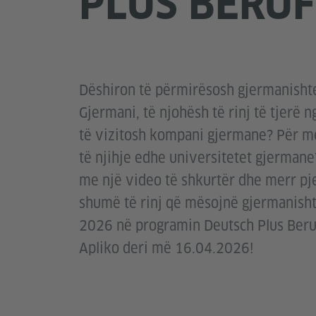
PLUS BERUF
Dëshiron të përmirësosh gjermanisht
Gjermani, të njohësh të rinj të tjerë n
të vizitosh kompani gjermane? Për më
të njihje edhe universitetet gjermane
me një video të shkurtër dhe merr p
shumë të rinj që mësojnë gjermanisht 
2026 në programin Deutsch Plus Beru
Apliko deri më 16.04.2026!