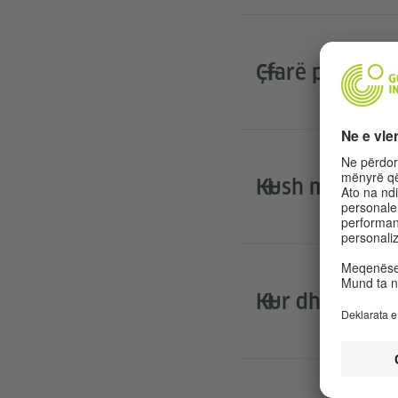
Çfarë përfshin
Kush mund të 
Kur dhe ku do 