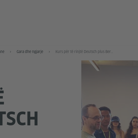
ane
Gara dhe ngjarje
Кurs për të rinjtë Deutsch plus Beruf
Ë
TSCH