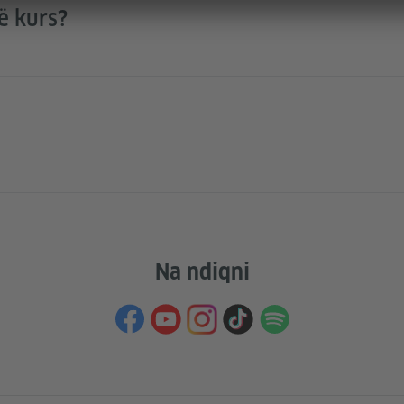
në kurs?
Na ndiqni