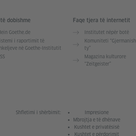
 të dobishme
Faqe tjera të internetit
ein Goethe.de
Institutet nëpër botë
istemi i raportimit të
Komuniteti “Gjermanish
hkeljeve në Goethe-Institutit
ty”
SS
Magazina kulturore
“Zeitgeister”
Shfletimi i shërbimit:
Impresione
Mbrojtja e të dhënave
Kushtet e privatësisë
Kushtet e përdorimit