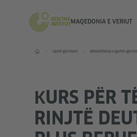
MAQEDONIA E VERIUT
Fillimi
Gjuhë gjermane
Mësimdhënia e gjuhës gjerm
КURS PËR T
RINJTË DEU