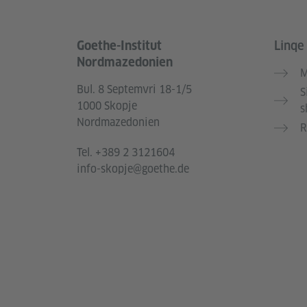
Goethe-Institut
Linqe
Service- und Informationsbereich
Nordmazedonien
M
Bul. 8 Septemvri 18-1/5
S
1000 Skopje
s
Nordmazedonien
R
Tel.
+389 2 3121604
info-skopje@goethe.de