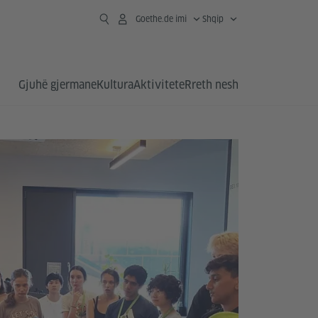
Goethe.de imi
Shqip
Gjuhë gjermane
Kultura
Aktivitete
Rreth nesh