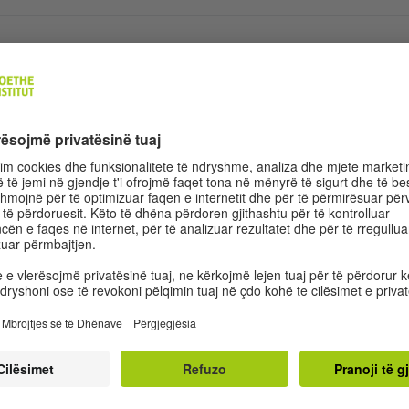
 bursa?
aplikojë?
të mbahet kursi?