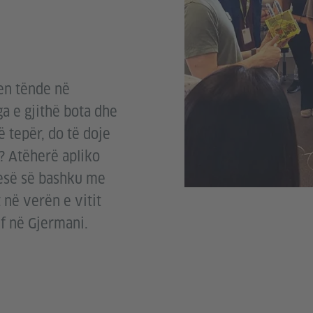
en tënde në
ga e gjithë bota dhe
 tepër, do të doje
? Atëherë apliko
jesë së bashku me
në verën e vitit
f në Gjermani.