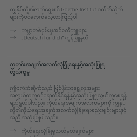
ကျွန်ုပ်တို့၏လက်ရွေးစင် Goethe-Institut ဝက်ဘ်ဆိုက်
များကိုဝင်ရောက်လေ့လာကြည့်ပါ
ကမ္ဘာတစ်ဝှမ်းမှအင်စတီကျုများ
„Deutsch für dich“ ကွန်မြူနတီ
သတင်းအချက်အလက်လုံခြုံရေးနှင့်အသုံးပြုရ
လွယ်ကူမှု
ဤဝက်ဘ်ဆိုက်သည် ဖြစ်နိုင်သရွေ့လူအများ
အလွယ်တကူဝင်ရောက်နိုင်ရန်နှင့်အသုံးပြုရလွယ်ကူစေရန်
ရည်ရွယ်ပါသည်။ ကိုယ်ရေးအချက်အလက်များကို ကျွန်ုပ်
တို့၏ကိုယ်ရေးအချက်အလက်လုံခြုံရေးစည်းမျဉ်းများနှင့်
အညီ အသုံးပြုပါသည်။
ကိုယ်ရေးလုံခြုံမှုသတ်မှတ်ချက်များ