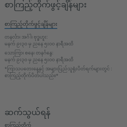
စာကြည့်တိုက်ဖွင့်ချိန်များ
စာကြည့်တိုက်ဖွင့်ချိန်များ
တနင်္လာ၊ အင်္ဂါ၊ ဗုဒ္ဓဟူး:
မနက် ၉း၃၀ မှ ညနေ ၅း၀၀ နာရီအထိ
သောကြာ၊ စနေ၊ တနင်္ဂနွေ:
မနက် ၉း၃၀ မှ ညနေ ၅း၀၀ နာရီအထိ
*ကြာသပတေးနေ့နှင့် အများပြည်သူရုံးပိတ်ရက်များတွင် :
စာကြည့်တိုက်ပိတ်ပါသည်။*
ဆက်သွယ်ရန်
စာကြည့်တိုက်