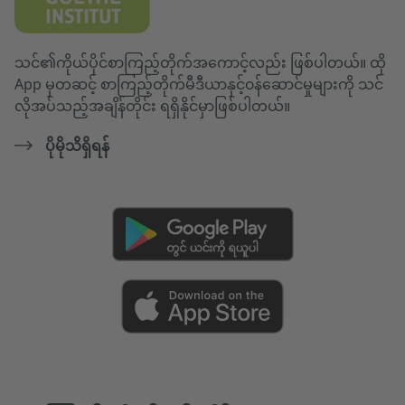
သင်၏ကိုယ်ပိုင်စာကြည့်တိုက်အကောင့်လည်း ဖြစ်ပါတယ်။ ထို
App မှတဆင့် စာကြည့်တိုက်မီဒီယာနှင့်၀န်ဆောင်မှုများကို သင်
လိုအပ်သည့်အချိန်တိုင်း ရရှိနိုင်မှာဖြစ်ပါတယ်။
ပိုမိုသိရှိရန်