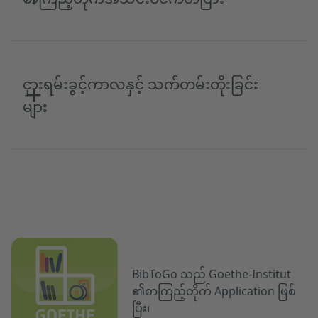
ငှားရမ်းခွင့်ကာလနှင့် သက်တမ်းတိုးခြင်း
များ
BibToGo သည် Goethe-Institut
၏စာကြည့်တိုက် Application ဖြစ်
ပြီး၊