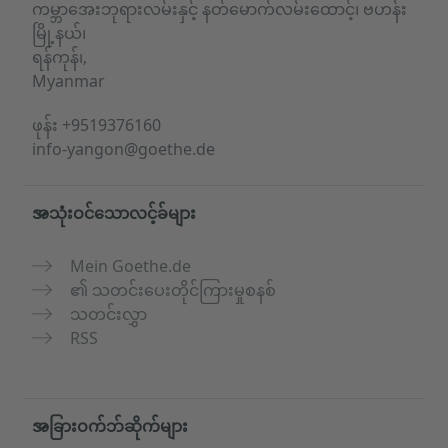
ကမ္ဘာအေးဘုရားလမ်းနှင့် နတ်မောက်လမ်းထောင့်၊ ဗဟန်း
မြို့နယ်၊
ရန်ကုန်၊,
Myanmar
ဖုန်း
+9519376160
info-yangon@goethe.de
အသုံးဝင်သောလင့်ခ်များ
Mein Goethe.de
၏ သတင်းပေးတိုင်ကြားမှုစနစ်
သတင်းလွှာ
RSS
အခြားဝက်ဘ်ဆိုက်များ