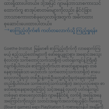
ထားရှိထားပါတယ်။ ဒါ့အပြင် ဂျာမန်ဘာသာစကားသင်
ထောက်ကူ စာအုပ်စာတမ်းများကိုလည်း နိုင်ငံခြား
ဘာသာစကားတစ်ခုလေ့လာဖို့အတွက် အဓိကထား
စုဆောင်းပေးထားပါတယ်။
စာကြည့်တိုက်၏ ကတ်တလောက်သို့ ကြည့်ရှုရန်။
Goethe-Institut မြန်မာ၏ စာကြည့်တိုက်ကို လာရောက်ကြ
မယ့် ဧည့်သည်တော်များကို ဖော်ရွေပျူငှာစွာ၊ အရောင်အသွေး
စုံလင်တဲ့၊ သက်တောင့်သက်သာရှိတဲ့ ပတ်၀န်းကျင်နဲ့ ကြိုဆို
လျက်ရှိပါတယ်။ စာကြည့်တိုက်ဟာ စာဖတ်ရှုရာနေရာ တစ်
နေရာအဖြစ်သာ မဟုတ်ဘဲ၊ သက်တောင့်သက်သာရှိတဲ့ စာပေ
လေ့လာလို့ရတဲ့၊ တစ်ဦးနဲ့တစ်ဦးတွေ့ဆုံလို့ရတဲ့နေရာအဖြစ်
တည်ရှိပါတယ်။ သက်တောင့်သက်သာရှိတဲ့ အလုပ်လုပ်စရာ၊ စာ
ဖတ်စရာနေရာတွေကြောင့် သင့်အနေနဲ့ လှပတဲ့ ပတ်၀န်းကျင်
တစ်ခုမှာ စာပေလေ့လာနိုင်၊ ဂျာမနီနိုင်ငံရဲ့ လက်ရှိ အခြေအနေ
အကြောင်းကိုလည်း သတင်းအချက်အလက်ရယူနိုင်၊ ဂိမ်းတွေ
(Board games) ရော၊ PlayStation 5 ကစားရင်းနဲ့ပါ အချိန်ကို