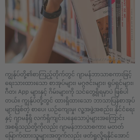
Foto: Goethe-Institut / Paragon Cre8tive
ကျွန်ုပ်တို့၏စာကြည့်တိုက်တွင် ဂျာမန်ဘာသာစကားဖြင့်
ရေးသားထားသော စာအုပ်များ၊ မဂ္ဂဇင်းများ၊ ရုပ်ရှင်များ၊
ဂီတ၊ App များနှင့် ဂိမ်းများကို သင်တွေ့ရှိရမှာပဲ ဖြစ်ပါ
တယ်။ ကျွန်ုပ်တို့တွင် ထားရှိထားသော ဘာသာပြန်စာအုပ်
များဖြစ်တဲ့ စာပေ၊ ယဉ်ကျေးမှု၊ လူ့အဖွဲ့အစည်း၊ နိုင်ငံရေး
နှင့် ဂျာမနီရှိ လက်ရှိကျင်းပနေသောပွဲများအကြောင်း
အစရှိသည်တို့ကိုလည်း ဂျာမန်ဘာသာစကား မတတ်
မြောက်ထားသူများအတွက်လည်း ဖတ်ရှုလို့ရနိုင်အောင်