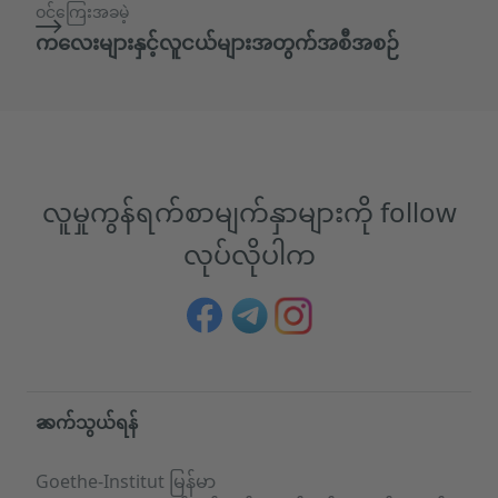
ဝင်ကြေးအခမဲ့
ကလေးများနှင့်လူငယ်များအတွက်အစီအစဉ်
လူမှုကွန်ရက်စာမျက်နှာများကို follow
လုပ်လိုပါက
Service- und Informationsbereich
ဆက်သွယ်ရန်
Goethe-Institut မြန်မာ