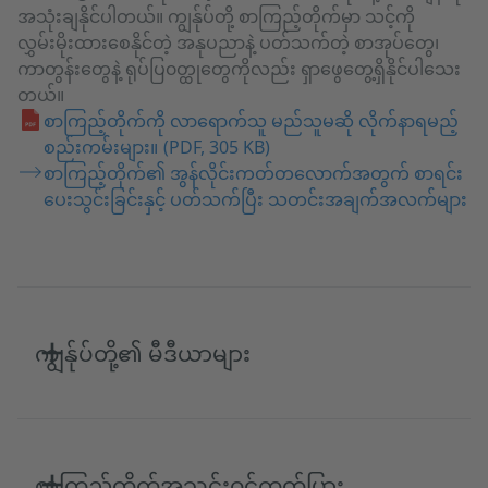
အသုံးချနိုင်ပါတယ်။ ကျွန်ုပ်တို့ စာကြည့်တိုက်မှာ သင့်ကို
လွှမ်းမိုးထားစေနိုင်တဲ့ အနုပညာနဲ့ ပတ်သက်တဲ့ စာအုပ်တွေ၊
ကာတွန်းတွေနဲ့ ရုပ်ပြ၀တ္ထုတွေကိုလည်း ရှာဖွေတွေ့ရှိနိုင်ပါသေး
တယ်။
စာကြည့်တိုက်ကို လာရောက်သူ မည်သူမဆို လိုက်နာရမည့်
စည်းကမ်းများ။
(PDF, 305 KB)
စာကြည့်တိုက်၏ အွန်လိုင်းကတ်တလောက်အတွက် စာရင်း
ပေးသွင်းခြင်းနှင့် ပတ်သက်ပြီး သတင်းအချက်အလက်များ
ကျွန်ုပ်တို့၏ မီဒီယာများ
စာကြည့်တိုက်အသင်းဝင်ကတ်ပြား