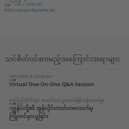
ဖုန်း :
+95 1 9376160
biblio-yangon@goethe.de
သင်စိတ်၀င်စားမည့်အကြောင်းအရာများ
Let’s Meet A Librarian!
Virtual One-On-One Q&A Session
စာကြည့်တိုက်တွင် အဆင်သင့်ယူဆောင်ခြင်းဝန်ဆောင်မှု။
ကျွန်ုပ်တို့၏ အွန်လိုင်းကတ်တလောက်မှ
ကြိုတင်မှာယူခြင်း