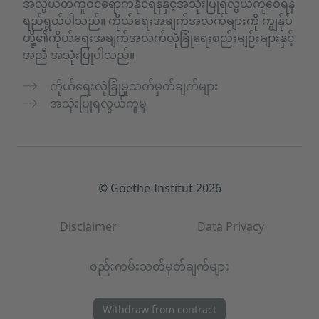
အလွယ်တကူဝင်ရောက်နိုင်ရန်နှင့်အသုံးပြုရလွယ်ကူစေရန်
ရည်ရွယ်ပါသည်။ ကိုယ်ရေးအချက်အလက်များကို ကျွန်ုပ်
တို့၏ကိုယ်ရေးအချက်အလက်လုံခြုံရေးစည်းမျဉ်းများနှင့်
အညီ အသုံးပြုပါသည်။
ကိုယ်ရေးလုံခြုံမှုသတ်မှတ်ချက်များ
အသုံးပြုရလွယ်ကူမှု
© Goethe-Institut 2026
Disclaimer
Data Privacy
စည်းကမ်းသတ်မှတ်ချက်များ
Withdraw from contract