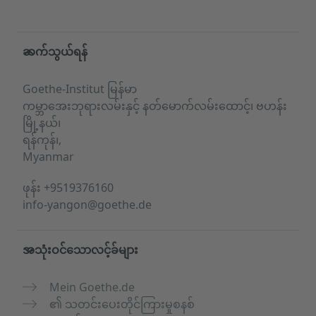
Service- und Informationsbereich
ဆက်သွယ်ရန်
Goethe-Institut မြန်မာ
ကမ္ဘာအေးဘုရားလမ်းနှင့် နတ်မောက်လမ်းထောင့်၊ ဗဟန်း
မြို့နယ်၊
ရန်ကုန်၊,
Myanmar
ဖုန်း
+9519376160
info-yangon@goethe.de
အသုံးဝင်သောလင့်ခ်များ
Mein Goethe.de
၏ သတင်းပေးတိုင်ကြားမှုစနစ်