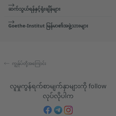
ဆက်သွယ်ရန်နှင့်ရုံးချိန်များ
Goethe-Institut မြန်မာ၏အဖွဲ့သားများ
ကျွန်ုပ်တို့အကြောင်း
လူမှုကွန်ရက်စာမျက်နှာများကို follow
လုပ်လိုပါက