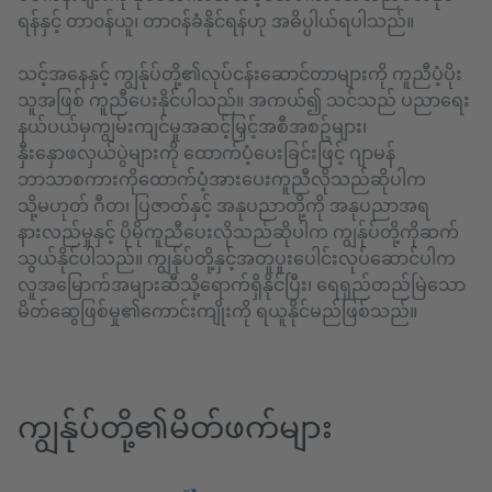
ရန်နှင့် တာ၀န်ယူ၊ တာ၀န်ခံနိုင်ရန်ဟု အဓိပ္ပါယ်ရပါသည်။
သင့်အနေနှင့် ကျွန်ုပ်တို့၏လုပ်ငန်းဆောင်တာများကို ကူညီပံ့ပိုး
သူအဖြစ် ကူညီပေးနိုင်ပါသည်။ အကယ်၍ သင်သည် ပညာရေး
နယ်ပယ်မှကျွမ်းကျင်မှုအဆင့်မြှင့်အစီအစဥ်များ၊
နှီးနှောဖလှယ်ပွဲများကို ထောက်ပံ့ပေးခြင်းဖြင့် ဂျာမန်
ဘာသာစကားကိုထောက်ပံ့အားပေးကူညီလိုသည်ဆိုပါက
သို့မဟုတ် ဂီတ၊ ပြဇာတ်နှင့် အနုပညာတို့ကို အနုပညာအရ
နားလည်မှုနှင့် ပိုမိုကူညီပေးလိုသည်ဆိုပါက ကျွန်ုပ်တို့ကိုဆက်
သွယ်နိုင်ပါသည်။ ကျွန်ုပ်တို့နှင့်အတူပူးပေါင်းလုပ်ဆောင်ပါက
လူအမြောက်အများဆီသို့ရောက်ရှိနိုင်ပြီး၊ ရေရှည်တည်မြဲသော
မိတ်ဆွေဖြစ်မှု၏ကောင်းကျိုးကို ရယူနိုင်မည်ဖြစ်သည်။
ကျွန်ုပ်တို့၏မိတ်ဖက်များ