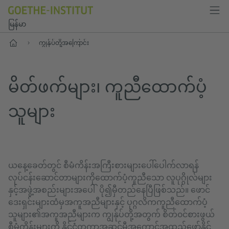
မြန်မာ
ပင်မစာမျက်နှာ
ကျွန်ုပ်တို့အကြောင်း
မိတ်ဖက်များ၊ ကူညီထောက်ပံ့
သူများ
ယနေ့ခေတ်တွင် စီမံကိန်းအကြီးစားများပေါ်ပေါက်လာရန်
လုပ်ငန်းဆောင်တာများကိုထောက်ပံ့ကူညီသော လူပုဂ္ဂိုလ်များ
နှင့်အဖွဲ့အစည်းများအပေါ် ပို၍မှီတည်နေပြီဖြစ်သည်။ ဖောင်
ဒေးရှင်းများထံမှအကူအညီများနှင့် ပုဂ္ဂလိကကူညီထောက်ပံ့
သူများ၏အကူအညီများက ကျွန်ုပ်တို့အတွက် စိတ်၀င်စားဖွယ်
စီမံကိန်းများကို နိုင်ငံတကာအဆင့်မီအကောင်အထည်ဖော်နိုင်