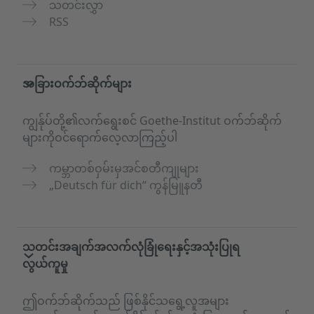
သတင်းလွှာ
RSS
အခြားဝက်ဘ်ဆိုက်များ
ကျွန်ုပ်တို့၏လက်ရွေးစင် Goethe-Institut ဝက်ဘ်ဆိုက်
များကိုဝင်ရောက်လေ့လာကြည့်ပါ
ကမ္ဘာတစ်ဝှမ်းမှအင်စတီကျုများ
„Deutsch für dich“ ကွန်မြူနတီ
သတင်းအချက်အလက်လုံခြုံရေးနှင့်အသုံးပြုရ
လွယ်ကူမှု
ဤဝက်ဘ်ဆိုက်သည် ဖြစ်နိုင်သရွေ့လူအများ