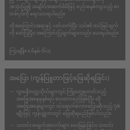
အသုံးပြု၍ အချိတ်အဆက်မိမိဖြင့် စည်းစနစ်ကျသည့် စာ
တစ်ပုဒ်ကို ရေးသားရပါမည်။
ထိုအကြောင်းအရာနှင့် ပတ်သက်ပြီး သင်၏ ထင်မြင်ချက်
ကို ဖော်ပြပြီး၊ အကြောင်းပြချက်များလည်း ပေးရပါမည်။
ကြာချိန်။ ။ မိနစ် (၆၀)
အပြော (ကွန်ပြူတာဖြင့်ဖြေဆိုရခြင်း)
ဂျာမနီတက္ကသိုလ်များတွင် ကြုံတွေ့ရတတ်သည့်
အခြေအနေခုနစ်ရပ် ပေးထားမည်ဖြစ်ပြီး ထို
အခြေအနေများတွင် ၀င်ရောက်စကားပြောဆိုသည့် ပုံစံ
မျိုးဖြင့် ကွန်ပျူတာတွင် ဖြေဆိုရမည်ဖြစ်ပါသည်။
သတင်းအချက်အလက်များ မေးမြန်းခြင်း၊ သတင်း