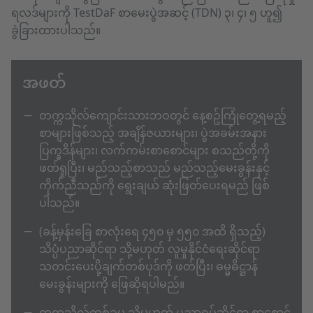
ရလဒ်များကို TestDaF စာမေးပွဲအဆင့် (TDN) ၃၊ ၄၊ ၅ ဟူ၍
ခွဲခြားထားပါသည်။
အဖတ်
တက္ကသိုလ်ကျောင်းသားဘဝတွင် နေ့စဥ်ကြုံတွေ့ရမည့်
စာများဖြစ်သည့် အချိန်ဇယားများ၊ ပွဲအခမ်းအနား
ပြက္ခဒိန်များ၊ လက်ကမ်းစာစောင်များ စသည်တို့ကို
ဖတ်ရှုပြီး၊ မည်သည့်စာသည် မည်သည့်မေးခွန်းနှင့်
ကိုက်ညီသည်ကို ရွေးချယ် ဆုံးဖြတ်ပေးရမည် ဖြစ်
ပါသည်။
(ခန့်မှန်းခြေ စာလုံးရေ ၄၅၀ မှ ၅၅၀ အထိ ရှိသည့်)
သိပ္ပံပညာဆိုင်ရာ သို့မဟုတ် လူမှုနိုင်ငံရေးဆိုင်ရာ
သတင်းပေးပို့ချက်တစ်ပုဒ်ကို ဖတ်ပြီး၊ ဓမ္မဓိဋ္ဌာန်
မေးခွန်းများကို ဖြေဆိုရပါမည်။