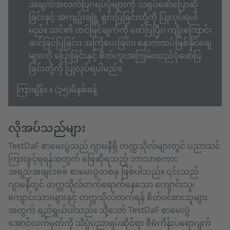
အချက်အလက်ပြဂရပ်ပုံများကို သရုပ်ဖော်ပြောဆို
ခြင်းနှင့် အကျဥ်းချူံ့ ရှင်းပြခြင်းတို့ကို ပြုလုပ်ရပါ
မည်။ သင်၏ ထင်မြင်ချက်ကို ဖော်ပြပြီး၊ ကျိုးကြောင်း
ဆင်ခြင်ပြခြင်း၊ အကြံပေးခြင်း၊ နောက်ထပ်ဖြစ်နိုင်ချေ
များကို ပြောခြင်းနှင့် စိတ်ကူးအကြမ်းထည်ပုံဖော်ပြ
ခြင်းတို့ကို ပြုလုပ်ရပါမည်။
ကြာချိန်။ ။ (၃၅)မိနစ်ခန့်
လိုအပ်သည်များ
TestDaF
စာမေးပွဲသည် ဂျာမနီရှိ တက္ကသိုလ်များတွင် ပညာသင်
ကြားခွင့်ရရန်အတွက် ဖြေဆိုရသည့် ဘာသာစကား
အရည်အချင်းစစ် စာမေးပွဲတစ်ခု ဖြစ်ပါသည်။ ၎င်းသည်
ဂျာမနီတွင် တက္ကသိုလ်တက်ရောက်နေသော ကျောင်းသူ၊
ကျောင်းသားများနှင့် တက္ကသိုလ်တက်ရန် စိတ်၀င်စားသူများ
အတွက် ရည်ရွယ်ပါသည်။ သို့သော် TestDaF စာမေးပွဲ
အောင်လက်မှတ်ကို သိပ္ပံပညာရပ်ဆိုင်ရာ စီမံကိန်းပရောဂျက်