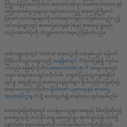
ကြိုတင်ပြင်ဆင်လိုပါက အကောင်းဆုံးမှာ Goethe-Institut နှင့်
အခြားစာစစ်ဌာနများမှ ကျင်းပပေးသည့် စာမေးပွဲကြိုတင်
ပြင်ဆင်သင်တန်းများကို တက်ရောက်ခြင်းပင်ဖြစ်ပါသည်။ ဤ
သင်တန်းများတွင် စာမေးပွဲမေးခွန်းပုံစံနှင့် စာမေးပွဲ ဖွဲ့စည်း
တည်ဆောက်ပုံကို သိကျွမ်းလေ့လာရမည်ဖြစ်ပါသည်။
တစ်ကမ္ဘာလုံးတွင် TestDaF စာမေးပွဲကို တစ်နှစ်လျှင် ခြောက်
ကြိမ်၊ တိကျသေချာသည့်
အချိန်စာရင်း
ထုတ်ပြန်၍ ကျင်းပ
ပါသည်။ ဖြေဆိုလိုပါက
www.testdaf.de
စာမျက်နှာတွင်
ယခုပဲ စာရင်းပေးသွင်းလိုက်ပါ။ တရုတ်ပြည်သူ့သမ္မတနိုင်ငံ
တွင်မူ မတူညီသည့် စာမေးပွဲနေ့ရက်များ ရှိပါသည်။ ဖြေဆိုရန်
စာရင်းပေးသွင်းလိုပါက
နိုင်ငံတော် ပညာရေးနှင့် စာမေးပွဲ
အာဏာပိုင်ဌာန
သို့ ဆက်သွယ်၍ စာရင်းပေးသွင်းရပါမည်။
စာမေးပွဲဖြေဆိုရာတွင် မသန်စွမ်းသူများအနေနှင့် မိမိဖြေဆိုမည့်
စာစစ်ဌာနသို့ တတ်နိုင်သမျှ စောလျင်စွာ ဆက်သွယ်၍ လက်ရှိ
နောက်ဆုံး ဆေးစစ်ချက်ကို တင်ပြရပါမည်။ ဤသို့ဆိုလျှင်