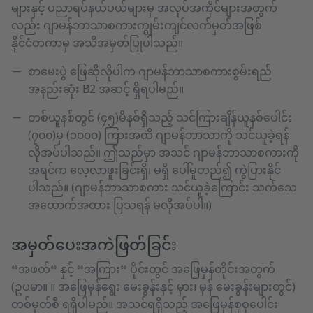
များနှင့် ပညာရပ်နယ်ပယ်များမှ အလုပ်အကိုင်များအတွက်
လည်း ဂျာမန်ဘာသာစကားကျွမ်းကျင်လက်မှတ်အဖြစ်
နိုင်ငံတကာမှ အသိအမှတ်ပြုပါသည်။
စာမေးပွဲ ဖြေဆိုလိုပါက ဂျာမန်ဘာသာစကားစွမ်းရည်
အနည်းဆုံး B2 အဆင့် ရှိရပါမည်။
တစ်ယူနစ်တွင် (၄၅)မိနစ်ရှိသည့် သင်ကြားချိန်ယူနစ်ပေါင်း
(၇၀၀)မှ (၁၀၀၀) ကြားအထိ ဂျာမန်ဘာသာကို သင်ယူခဲ့ရန်
လိုအပ်ပါသည်။ ဤသည်မှာ အသင် ဂျာမန်ဘာသာစကားကို
အရင်က လေ့လာဖူးခြင်းရှိ၊ မရှိ ပေါ်မူတည်၍ ကွဲပြားနိုင်
ပါသည်။ (ဂျာမန်ဘာသာစကား သင်ယူခဲ့ကြောင်း သက်သေ
အထောက်အထား ပြသရန် မလိုအပ်ပါ။)
အမှတ်ပေးအကဲဖြတ်ခြင်း
“အဖတ်“ နှင့် “အကြား“ ပိုင်းတွင် အဖြေမှန်တိုင်းအတွက်
(ဥပမာ။ ။ အဖြေမှန်ရွေး မေးခွန်းနှင့် မှား၊ မှန် မေးခွန်းများတွင်)
တစ်မှတ်စီ ရရှိပါမည်။ အသင်ရရှိသည့် အဖြေမှန်စုစုပေါင်း