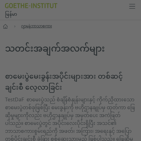
မြန်မာ
ပင်မစာမျက်နှာ
ဂျာမန်ဘာသာစကား
သတင်းအချက်အလက်များ
စာမေးပွဲမေးခွန်းအပိုင်းများအား တစ်ဆင့်
ချင်းစီ လေ့လာခြင်း
TestDaF
စာမေးပွဲသည် စံချိန်စံနှုန်းများနှင့် ကိုက်ညှိထားသော
စာမေးပွဲတစ်ခုဖြစ်ပြီး မေးခွန်းကို ဗဟိုဌာနချုပ်မှ ထုတ်ကာ ဖြေ
ဆိုမှုများကိုလည်း ဗဟိုဌာနချုပ်မှ အမှတ်ပေး အကဲဖြတ်
ပါသည်။ စာမေးပွဲတွင် အပိုင်းလေးပိုင်းရှိပြီး အသင်၏
ဘာသာစကားစွမ်းရည်ကို အဖတ်၊ အကြား၊ အရေးနှင့် အပြော
တစ်ပိုင်းချင်းစီ ခွဲခြား စစ်ဆေးသွားမည် ဖြစ်ပါသည်။ ဖြေဆိုမှု