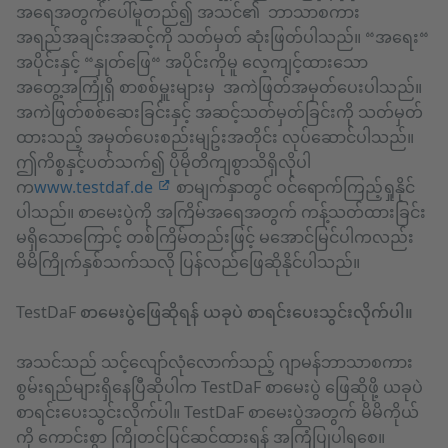
အရေအတွက်ပေါ်မူတည်၍ အသင်၏ ဘာသာစကား
အရည်အချင်းအဆင့်ကို သတ်မှတ် ဆုံးဖြတ်ပါသည်။ “အရေး“
အပိုင်းနှင့် “နှုတ်ဖြေ“ အပိုင်းကိုမူ လေ့ကျင့်ထားသော
အတွေ့အကြုံရှိ စာစစ်မှူးများမှ အကဲဖြတ်အမှတ်ပေးပါသည်။
အကဲဖြတ်စစ်ဆေးခြင်းနှင့် အဆင့်သတ်မှတ်ခြင်းကို သတ်မှတ်
ထားသည့် အမှတ်ပေးစည်းမျဥ်းအတိုင်း လုပ်ဆောင်ပါသည်။
ဤကိစ္စနှင့်ပတ်သက်၍ ပိုမိုတိကျစွာသိရှိလိုပါ
က
www.testdaf.de
စာမျက်နှာတွင် ဝင်ရောက်ကြည့်ရှုနိုင်
ပါသည်။ စာမေးပွဲကို အကြိမ်အရေအတွက် ကန့်သတ်ထားခြင်း
မရှိသောကြောင့် တစ်ကြိမ်တည်းဖြင့် မအောင်မြင်ပါကလည်း
မိမိကြိုက်နှစ်သက်သလို ပြန်လည်ဖြေဆိုနိုင်ပါသည်။
TestDaF စာမေးပွဲဖြေဆိုရန် ယခုပဲ စာရင်းပေးသွင်းလိုက်ပါ။
အသင်သည် သင့်လျော်လုံလောက်သည့် ဂျာမန်ဘာသာစကား
စွမ်းရည်များရှိနေပြီဆိုပါက TestDaF စာမေးပွဲ ဖြေဆိုဖို့ ယခုပဲ
စာရင်းပေးသွင်းလိုက်ပါ။ TestDaF စာမေးပွဲအတွက် မိမိကိုယ်
ကို ကောင်းစွာ ကြိုတင်ပြင်ဆင်ထားရန် အကြံပြုပါရစေ။