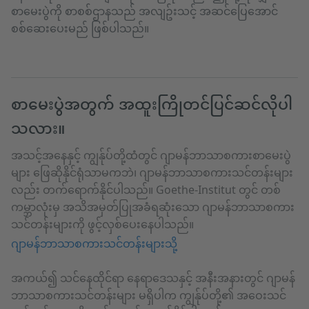
စာမေးပွဲကို စာစစ်ဌာနသည် အလျဥ်းသင့် အဆင်ပြေအောင်
စစ်ဆေးပေးမည် ဖြစ်ပါသည်။
စာမေးပွဲအတွက် အထူးကြိုတင်ပြင်ဆင်လိုပါ
သလား။
အသင့်အနေနှင့် ကျွန်ုပ်တို့ထံတွင် ဂျာမန်ဘာသာစကားစာမေးပွဲ
များ ဖြေဆိုနိုင်ရုံသာမကဘဲ၊ ဂျာမန်ဘာသာစကားသင်တန်းများ
လည်း တက်ရောက်နိုင်ပါသည်။ Goethe-Institut တွင် တစ်
ကမ္ဘာလုံးမှ အသိအမှတ်ပြုအခံရဆုံးသော ဂျာမန်ဘာသာစကား
သင်တန်းများကို ဖွင့်လှစ်ပေးနေပါသည်။
ဂျာမန်ဘာသာစကားသင်တန်းများသို့
အကယ်၍ သင်နေထိုင်ရာ နေရာဒေသနှင့် အနီးအနားတွင် ဂျာမန်
ဘာသာစကားသင်တန်းများ မရှိပါက ကျွန်ုပ်တို့၏ အဝေးသင်