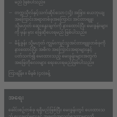
မည် ဖြစ်ပါသည်။
တက္ကသိုလ်နှင့်သက်ဆိုင်သော (သို့) အခြား ယေဘုယျ
အကြောင်းအရာတစ်ခုအကြောင်း အင်တာဗျူး
သို့မဟုတ် ဆွေးနွေးချက်ကို နားထောင်ပြီး မေးခွန်းများ
ကို မှန်၊ မှား ဖြေဆိုပေးရမည် ဖြစ်ပါသည်။
မိန့်ခွန်း သို့မဟုတ် ကျွမ်းကျင်သူအင်တာဗျူးတစ်ခုကို
နားထောင်ပြီး အဓိက အကြောင်းအရာများနှင့်
ပတ်သက်၍ မေးထားသည့် မေးခွန်းများအတွက်
အဖြေတိုလေးများ ရေးပေးရမည်ဖြစ်ပါသည်။
ကြာချိန်။ ။ မိနစ် (၄၀)ခန့်
အရေး
ခေါင်းစဥ်တစ်ခု ရရှိမည်ဖြစ်ပြီး မေးခွန်းတွင် ပေးထားသ
ည့် ပေးချက်များနှင့် အချက်အလက်ဒေတာများကို